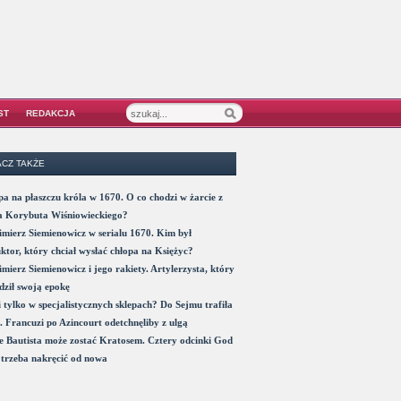
ST
REDAKCJA
CZ TAKŻE
a na płaszczu króla w 1670. O co chodzi w żarcie z
a Korybuta Wiśniowieckiego?
mierz Siemienowicz w serialu 1670. Kim był
ktor, który chciał wysłać chłopa na Księżyc?
mierz Siemienowicz i jego rakiety. Artylerzysta, który
ził swoją epokę
 tylko w specjalistycznych sklepach? Do Sejmu trafiła
. Francuzi po Azincourt odetchnęliby z ulgą
 Bautista może zostać Kratosem. Cztery odcinki God
trzeba nakręcić od nowa