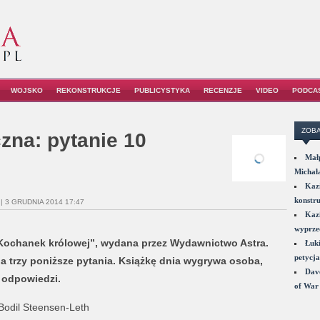
WOJSKO
REKONSTRUKCJE
PUBLICYSTYKA
RECENZJE
VIDEO
PODCA
ZOBA
zna: pytanie 10
Małp
Michał
Kazi
konstru
| 3 GRUDNIA 2014 17:47
Kazi
wyprzed
„Kochanek królowej”, wydana przez Wydawnictwo Astra.
Łuki
petycja
a trzy poniższe pytania. Książkę dnia wygrywa osoba,
Dave
 odpowiedzi.
of War 
odil Steensen-Leth