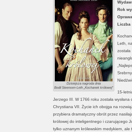
Wydawn
Rok wy
Oprawa
Liczba 
Kochane
Leth, n
została
nieangl
„Najlep
Srebrny
Niedźwi
Dzisiejsza nagroda dnia
Bodil Steensen-Leth „Kochanek królowej”
15-letn
Jerzego III. W 1766 roku została wysłana d
Chrystiana VII. Życie ich obojga na rozwi
przybiera dramatyczny obrót przez nasilaj
królowej do inteligentnego i czarującego 
tylko uznanym królewskim medykiem, ale ta