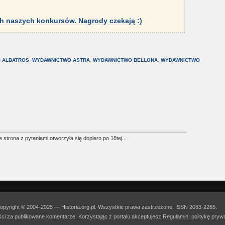
h naszych konkursów
. Nagrody czekają :)
 ALBATROS
,
WYDAWNICTWO ASTRA
,
WYDAWNICTWO BELLONA
,
WYDAWNICTWO
strona z pytaniami otworzyła się dopiero po 18tej...
opyright © 2004-2025 — Historia.org.pl. Wszystkie prawa zastrzeżone. ISSN 2083-2265.
ości za publikowane komentarze. Korzystając z portalu akceptujesz
Regulamin
, politykę pry