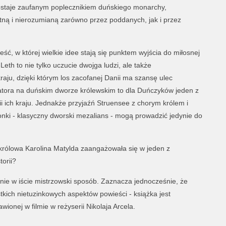
ostaje zaufanym poplecznikiem duńskiego monarchy,
ną i nierozumianą zarówno przez poddanych, jak i przez
eść, w której wielkie idee stają się punktem wyjścia do miłosnej
Leth to nie tylko uczucie dwojga ludzi, ale także
ju, dzięki którym los zacofanej Danii ma szansę ulec
tora na duńskim dworze królewskim to dla Duńczyków jeden z
i ich kraju. Jednakże przyjaźń Struensee z chorym królem i
onki - klasyczny dworski mezalians - mogą prowadzić jedynie do
 królowa Karolina Matylda zaangażowała się w jeden z
torii?
nie w iście mistrzowski sposób. Zaznacza jednocześnie, że
tkich nietuzinkowych aspektów powieści - książka jest
ionej w filmie w reżyserii Nikolaja Arcela.