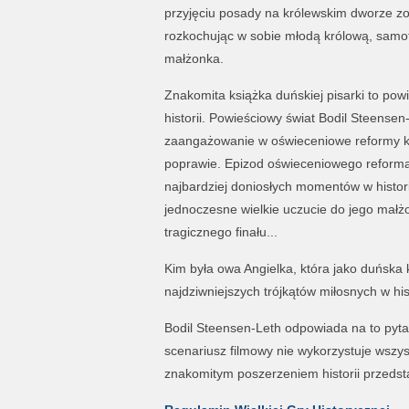
przyjęciu posady na królewskim dworze z
rozkochując w sobie młodą królową, samot
małżonka.
Znakomita książka duńskiej pisarki to powi
historii. Powieściowy świat Bodil Steensen-
zaangażowanie w oświeceniowe reformy kra
poprawie. Epizod oświeceniowego reforma
najbardziej doniosłych momentów w histori
jednoczesne wielkie uczucie do jego małż
tragicznego finału...
Kim była owa Angielka, która jako duńska
najdziwniejszych trójkątów miłosnych w his
Bodil Steensen-Leth odpowiada na to pyta
scenariusz filmowy nie wykorzystuje wszys
znakomitym poszerzeniem historii przedstaw