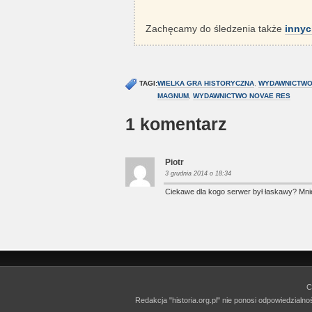
Zachęcamy do śledzenia także
innyc
TAGI:
WIELKA GRA HISTORYCZNA
,
WYDAWNICTWO
MAGNUM
,
WYDAWNICTWO NOVAE RES
1 komentarz
Piotr
3 grudnia 2014 o 18:34
Ciekawe dla kogo serwer był łaskawy? Mnie 
C
Redakcja "historia.org.pl" nie ponosi odpowiedzialn