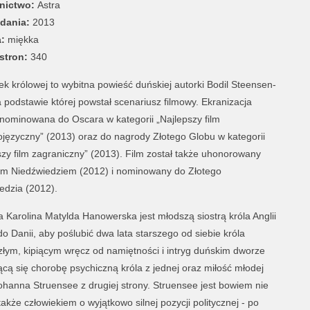
ictwo:
Astra
dania:
2013
:
miękka
stron:
340
k królowej to wybitna powieść duńskiej autorki Bodil Steensen-
a podstawie której powstał scenariusz filmowy. Ekranizacja
 nominowana do Oscara w kategorii „Najlepszy film
ojęzyczny” (2013) oraz do nagrody Złotego Globu w kategorii
szy film zagraniczny” (2013). Film został także uhonorowany
m Niedźwiedziem (2012) i nominowany do Złotego
edzia (2012).
ia Karolina Matylda Hanowerska jest młodszą siostrą króla Anglii
o Danii, aby poślubić dwa lata starszego od siebie króla
ązłym, kipiącym wręcz od namiętności i intryg duńskim dworze
ącą się chorobę psychiczną króla z jednej oraz miłość młodej
Johanna Struensee z drugiej strony. Struensee jest bowiem nie
kże człowiekiem o wyjątkowo silnej pozycji politycznej - po