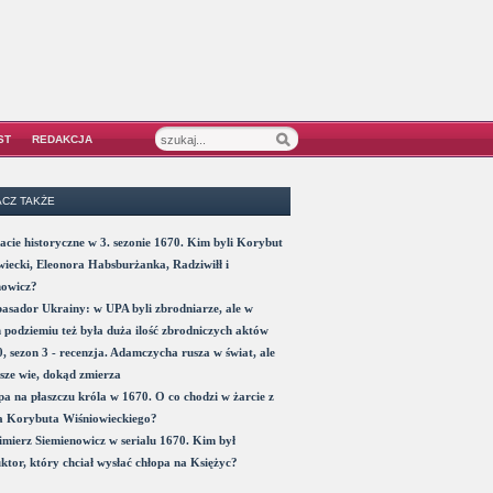
ST
REDAKCJA
CZ TAKŻE
acie historyczne w 3. sezonie 1670. Kim byli Korybut
iecki, Eleonora Habsburżanka, Radziwiłł i
nowicz?
sador Ukrainy: w UPA byli zbrodniarze, ale w
 podziemiu też była duża ilość zbrodniczych aktów
, sezon 3 - recenzja. Adamczycha rusza w świat, ale
sze wie, dokąd zmierza
a na płaszczu króla w 1670. O co chodzi w żarcie z
a Korybuta Wiśniowieckiego?
mierz Siemienowicz w serialu 1670. Kim był
ktor, który chciał wysłać chłopa na Księżyc?