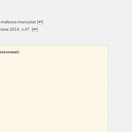
a-malessa-marcysia/ [
↩
]
zawa 2014, s.47. [
↩
]
teresować: