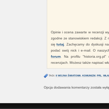
Opinie i ocena zawarte w recenzji w
zgodne ze stanowiskiem redakcji. Z
się
tutaj
. Zachęcamy do dyskusji nad
podać swój nick i e-mail. O nasz
forum
. Na profilu "historia.org.pl
recenzjach. Możesz także napisać wła
TAGI:
II WOJNA ŚWIATOWA
,
KOMUNIZM
,
PRL
,
WŁA
Opcja dodawania komentarzy została wył