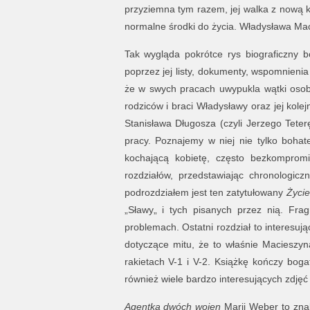
przyziemna tym razem, jej walka z nową k
normalne środki do życia. Władysława Ma
Tak wygląda pokrótce rys biograficzny b
poprzez jej listy, dokumenty, wspomnienia
że w swych pracach uwypukla wątki osob
rodziców i braci Władysławy oraz jej kol
Stanisława Długosza (czyli Jerzego Teter
pracy. Poznajemy w niej nie tylko bohat
kochającą kobietę, często bezkompromi
rozdziałów, przedstawiając chronologic
podrozdziałem jest ten zatytułowany
Życie
„Sławy„ i tych pisanych przez nią. Fra
problemach. Ostatni rozdział to interesują
dotyczące mitu, że to właśnie Macieszyna
rakietach V-1 i V-2. Książkę kończy boga
również wiele bardzo interesujących zdj
Agentka dwóch wojen
Marii Weber to zn