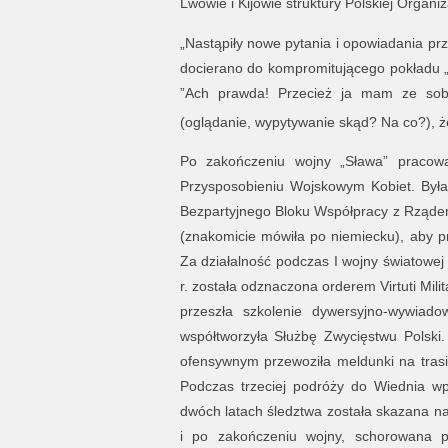
Lwowie i Kijowie struktury Polskiej Organi
„Nastąpiły nowe pytania i opowiadania prz
docierano do kompromitującego pokładu „b
”Ach prawda! Przecież ja mam ze sobą 
(oglądanie, wypytywanie skąd? Na co?), ż
Po zakończeniu wojny „Sława” pracowa
Przysposobieniu Wojskowym Kobiet. Była
Bezpartyjnego Bloku Współpracy z Rządem.
(znakomicie mówiła po niemiecku), aby p
Za działalność podczas I wojny światowe
r. została odznaczona orderem Virtuti Mi
przeszła szkolenie dywersyjno-wywiad
współtworzyła Służbę Zwycięstwu Polski.
ofensywnym przewoziła meldunki na trasi
Podczas trzeciej podróży do Wiednia w
dwóch latach śledztwa została skazana na
i po zakończeniu wojny, schorowana p