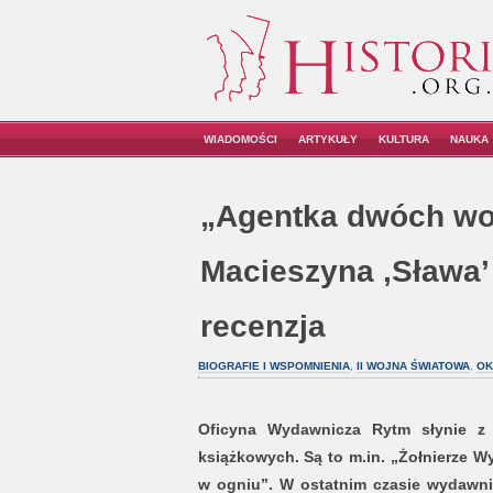
WIADOMOŚCI
ARTYKUŁY
KULTURA
NAUKA
„Agentka dwóch wo
Macieszyna ‚Sława’ 
recenzja
BIOGRAFIE I WSPOMNIENIA
,
II WOJNA ŚWIATOWA
,
OK
Oficyna Wydawnicza Rytm słynie z w
książkowych. Są to m.in. „Żołnierze W
w ogniu”. W ostatnim czasie wydawni