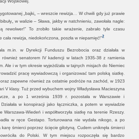
zacji Wojskowej.
ygotowanej „bajki„ – wreszcie rewizja… W chwili gdy już prawie
ibuły„ w walizie – Sława, jakby w natchnieniu, zawołała nagle:
rewolwer!” To zrobiło takie wrażenie, zabrało tyle czasu
2
e cała rewizja, niedokończona, poszła w niepamięć!”
ła m.in. w Dyrekcji Funduszu Bezrobocia oraz działała w
 również senatorem IV kadencji w latach 1935-38 z ramienia
 Ale i w tym okresie wyjeżdżała w tajnych misjach do Niemiec
rowadzić pracę wywiadowczą i organizować tam polską siatkę.
j oraz zapewne również za ostatnie podróże na zachód, w 1923
litari V klasy. Tuż przed wybuchem wojny Władysława Macieszyna
owcze, a po 1 września 1939 r. pozostała w Warszawie i
 Działała w konspiracji jako łączniczka, a potem w wywiadzie
e Warszawa-Wiedeń i współtworzyła siatkę na terenie Rzeszy.
padła w ręce Gestapo. Torturowana nie wydała nikogo, a po
 karę śmierci poprzez ścięcie gilotyną. Cudem uniknęła śmierci
owróciła do Polski. W tym miejscu rozpoczęła się bardzo