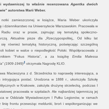
rii wydawniczej to właśnie recenzowana
Agentka dwóch
wie” autorstwa Marii Weber.
 notki zamieszczonej w książce, Maria Weber ukończyła
ię i dziennikarstwo na Uniwersytecie Warszawskim. Pracowała w
 Radiu oraz w prasie, zajmując się tematyką społeczno-
rczą. Aktualnie pisze dla „Rzeczypospolitej„. Od kilku lat
 się również tematyką historyczną, poświęcając szczególną
oli kobiet w walce o niepodległość Polski. Współpracowała z
cznikiem ”Fokus Historia”, a za książkę
Emilia Malessa
1
ia” (1909-1949)
otrzymała Nagrodę KLIO.
awa Macieszyna z d. Strzednicka to naprawdę interesująca, a
 intrygująca postać. Urodzona w 1888 r., ukończyła Szkołę
litycznych w Krakowie, założyła drużynę strzelecką, podczas I
iatowej pracowała w szpitalach. Ale najbardziej tajemniczą jej
praca w Oddziale Wywiadowczym I Pułku Legionów, w ramach
ez linię frontu przewożąc meldunki, broń i współorganizując we