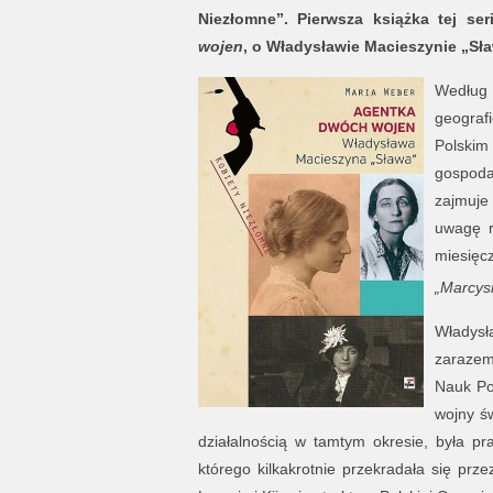
Niezłomne”. Pierwsza książka tej se
wojen
, o Władysławie Macieszynie „Sła
Według
geograf
Polskim
gospoda
zajmuje
uwagę r
miesię
„Marcys
Władysł
zarazem
Nauk Po
wojny św
działalnością w tamtym okresie, była 
którego kilkakrotnie przekradała się prz