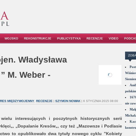
WOJSKO
REKONSTRUKCJE
PUBLICYSTYKA
RECENZJE
VIDEO
PODCA
ZOBA
jen. Władysława
Post
” M. Weber -
Wiśniow
Siemie
Amba
polskim
1670
RES MIĘDZYWOJENNY
,
RECENZJE
|
SZYMON NOWAK
| 6 STYCZNIA 2015 08:00
nie zaw
Małp
Michał
ielu interesujących i poczytnych historycznych serii
Kazi
yklęci„, „Dopalanie Kresów„, czy też „Mazowsze i Podlasie
konstru
ctwo to opublikowało dwa tytuły nowego cyklu ”Kobiety