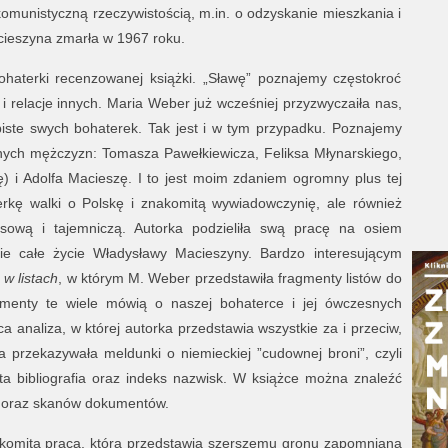
omunistyczną rzeczywistością, m.in. o odzyskanie mieszkania i
cieszyna zmarła w 1967 roku.
ohaterki recenzowanej książki. „Sławę” poznajemy częstokroć
 i relacje innych. Maria Weber już wcześniej przyzwyczaiła nas,
iste swych bohaterek. Tak jest i w tym przypadku. Poznajemy
ejnych mężczyzn: Tomasza Pawełkiewicza, Feliksa Młynarskiego,
ę) i Adolfa Macieszę. I to jest moim zdaniem ogromny plus tej
erkę walki o Polskę i znakomitą wywiadowczynię, ale również
sową i tajemniczą. Autorka podzieliła swą pracę na osiem
znie całe życie Władysławy Macieszyny. Bardzo interesującym
 w listach
, w którym M. Weber przedstawiła fragmenty listów do
gmenty te wiele mówią o naszej bohaterce i jej ówczesnych
ca analiza, w której autorka przedstawia wszystkie za i przeciw,
 przekazywała meldunki o niemieckiej ”cudownej broni”, czyli
ta bibliografia oraz indeks nazwisk. W książce można znaleźć
ęć oraz skanów dokumentów.
akomita praca, która przedstawia szerszemu gronu zapomnianą