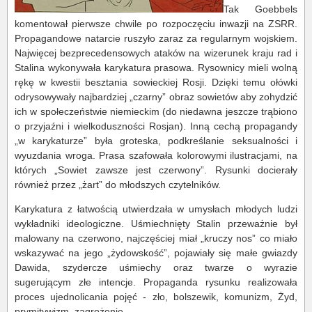
Tak Goebbels
komentował pierwsze chwile po rozpoczęciu inwazji na ZSRR.
Propagandowe natarcie ruszyło zaraz za regularnym wojskiem.
Najwięcej bezprecedensowych ataków na wizerunek kraju rad i
Stalina wykonywała karykatura prasowa. Rysownicy mieli wolną
rękę w kwestii besztania sowieckiej Rosji. Dzięki temu ołówki
odrysowywały najbardziej „czarny” obraz sowietów aby zohydzić
ich w społeczeństwie niemieckim (do niedawna jeszcze trąbiono
o przyjaźni i wielkoduszności Rosjan). Inną cechą propagandy
„w karykaturze” była groteska, podkreślanie seksualności i
wyuzdania wroga. Prasa szafowała kolorowymi ilustracjami, na
których „Sowiet zawsze jest czerwony”. Rysunki docierały
również przez „żart” do młodszych czytelników.
Karykatura z łatwością utwierdzała w umysłach młodych ludzi
wykładniki ideologiczne. Uśmiechnięty Stalin przeważnie był
malowany na czerwono, najczęściej miał „kruczy nos” co miało
wskazywać na jego „żydowskość”, pojawiały się małe gwiazdy
Dawida, szydercze uśmiechy oraz twarze o wyrazie
sugerującym złe intencje. Propaganda rysunku realizowała
proces ujednolicania pojęć - zło, bolszewik, komunizm, Żyd,
prymitywizm, zagrożenie.