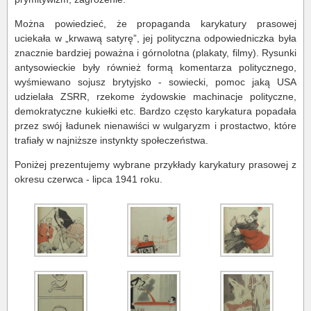
Można powiedzieć, że propaganda karykatury prasowej
uciekała w „krwawą satyrę”, jej polityczna odpowiedniczka była
znacznie bardziej poważna i górnolotna (plakaty, filmy). Rysunki
antysowieckie były również formą komentarza politycznego,
wyśmiewano sojusz brytyjsko - sowiecki, pomoc jaką USA
udzielała ZSRR, rzekome żydowskie machinacje polityczne,
demokratyczne kukiełki etc. Bardzo często karykatura popadała
przez swój ładunek nienawiści w wulgaryzm i prostactwo, które
trafiały w najniższe instynkty społeczeństwa.
Poniżej prezentujemy wybrane przykłady karykatury prasowej z
okresu czerwca - lipca 1941 roku.