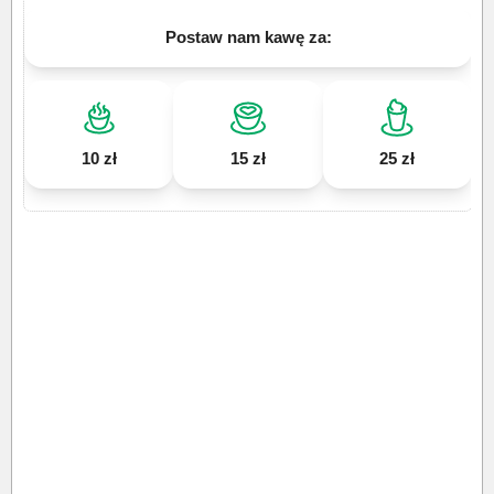
Postaw nam kawę za:
10 zł
15 zł
25 zł