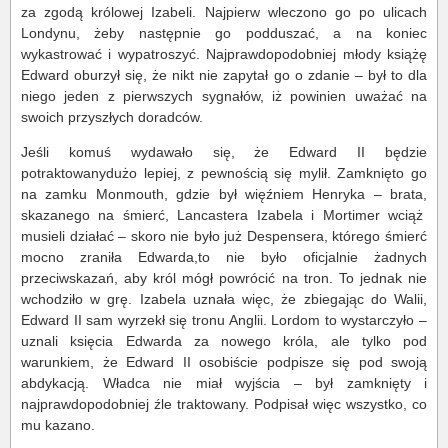
za zgodą królowej Izabeli. Najpierw wleczono go po ulicach
Londynu, żeby następnie go podduszać, a na koniec
wykastrować i wypatroszyć. Najprawdopodobniej młody książę
Edward oburzył się, że nikt nie zapytał go o zdanie – był to dla
niego jeden z pierwszych sygnałów, iż powinien uważać na
swoich przyszłych doradców.
Jeśli komuś wydawało się, że Edward II będzie
potraktowanydużo lepiej, z pewnością się mylił. Zamknięto go
na zamku Monmouth, gdzie był więźniem Henryka – brata,
skazanego na śmierć, Lancastera Izabela i Mortimer wciąż
musieli działać – skoro nie było już Despensera, którego śmierć
mocno zraniła Edwarda,to nie było oficjalnie żadnych
przeciwskazań, aby król mógł powrócić na tron. To jednak nie
wchodziło w grę. Izabela uznała więc, że zbiegając do Walii,
Edward II sam wyrzekł się tronu Anglii. Lordom to wystarczyło –
uznali księcia Edwarda za nowego króla, ale tylko pod
warunkiem, że Edward II osobiście podpisze się pod swoją
abdykacją. Władca nie miał wyjścia – był zamknięty i
najprawdopodobniej źle traktowany. Podpisał więc wszystko, co
mu kazano.