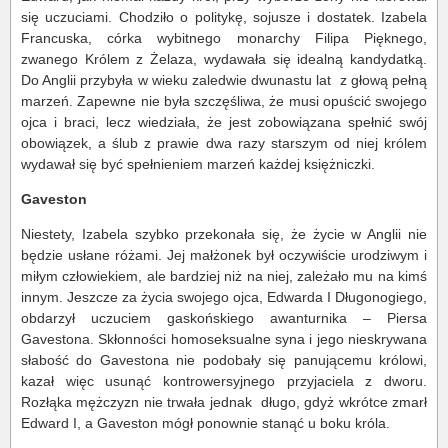
się uczuciami. Chodziło o politykę, sojusze i dostatek. Izabela
Francuska, córka wybitnego monarchy Filipa Pięknego,
zwanego Królem z Żelaza, wydawała się idealną kandydatką.
Do Anglii przybyła w wieku zaledwie dwunastu lat z głową pełną
marzeń. Zapewne nie była szczęśliwa, że musi opuścić swojego
ojca i braci, lecz wiedziała, że jest zobowiązana spełnić swój
obowiązek, a ślub z prawie dwa razy starszym od niej królem
wydawał się być spełnieniem marzeń każdej księżniczki.
Gaveston
Niestety, Izabela szybko przekonała się, że życie w Anglii nie
będzie usłane różami. Jej małżonek był oczywiście urodziwym i
miłym człowiekiem, ale bardziej niż na niej, zależało mu na kimś
innym. Jeszcze za życia swojego ojca, Edwarda I Długonogiego,
obdarzył uczuciem gaskońskiego awanturnika – Piersa
Gavestona. Skłonności homoseksualne syna i jego nieskrywana
słabość do Gavestona nie podobały się panującemu królowi,
kazał więc usunąć kontrowersyjnego przyjaciela z dworu.
Rozłąka mężczyzn nie trwała jednak długo, gdyż wkrótce zmarł
Edward I, a Gaveston mógł ponownie stanąć u boku króla.