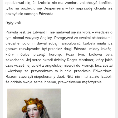
spodziewał się, że Izabela nie ma zamiaru zakończyć konfliktu
tylko na pozbyciu się Despensera – tak naprawdę chciała też
pozbyć się samego Edwarda.
Były król
Prawdą jest, że Edward II nie nadawał się na króla – wiedzieli o
tym niemal wszyscy Anglicy. Przegrywał ze swoimi słabościami,
ulegał emocjom i dawał sobą manipulować. Izabela miała już
gotowe rozwiązanie: był przecież drugi Edward, młody książę,
który mógłby przejąć koronę. Poza tym, królowa była
zakochana. Jej serce skradł dzielny Roger Mortimer, który jakiś
czas wcześniej uciekł z angielskiej niewoli do Francji, lecz został
uwięziony za przywództwo w buncie przeciwko Edwardowi.
Razem stworzyli niepokonany duet. Nikt nie miał za złe Izabeli,
że oddała swoje serce innemu, prawdziwemu mężczyźnie.