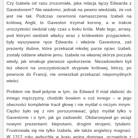
Czy Izabela od razu zrozumiała, jaka relacja łączy Edwarda z
Gavestonem? Nie wiadomo, jednak na pewno wiedziała, że coś
jest nie tak. Podczas ceremonii namaszczenia Izabeli na
królową Anglii, to Gaveston trzymał koronę, a w trakcie
uroczystości siedział cały czas u boku króla. Mało tego, arrasy,
pod którymi siedzieli władcy wraz z królewskim przyjacielem,
były wyszywane ręce Edwarda i właśnie Gavestona, zaś
prezenty ślubne, które przekazał młodej parze ojciec Izabeli,
zostały oddane właśnie jemu. Izabela na własnej skórze poczuła
wtedy, jak smakuje pierwsze upokorzenie. Niezadowoleni byli
też obecni na uroczystościach stryjowie królowej, którzy, po
powrocie do Francji, nie omieszkali przekazać niepomyślnych
wieści.
Problem nie tkwił jedynie w tym, że Edward II miał słabość do
innego mężczyzny, chodziło bowiem o coś innego – w jego
obecności kompletnie tracił głowę i nie myślał o niczym innym.
Ciężko było się z nim porozumiewać, gdyż myślał tylko o
Gavestonie i o tym, jak go zadowolić. Obdarowywał go wciąż
nowymi prezentami: klejnotami, drogimi strojami, tytułami.
Frustrowała się nie tylko Izabela, ale także angielscy magnaci.
W 1312 roku wybuchła w kraju wojna domowa, oczywiście z