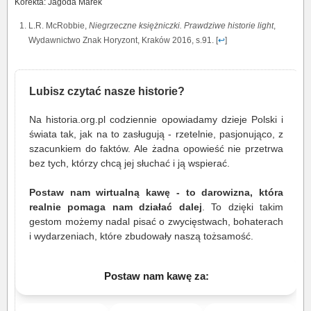
Korekta: Jagoda Marek
L.R. McRobbie,
Niegrzeczne księżniczki. Prawdziwe historie light
,
Wydawnictwo Znak Horyzont, Kraków 2016, s.91. [
↩
]
Lubisz czytać nasze historie?
Na historia.org.pl codziennie opowiadamy dzieje Polski i
świata tak, jak na to zasługują - rzetelnie, pasjonująco, z
szacunkiem do faktów. Ale żadna opowieść nie przetrwa
bez tych, którzy chcą jej słuchać i ją wspierać.
Postaw nam wirtualną kawę - to darowizna, która
realnie pomaga nam działać dalej
. To dzięki takim
gestom możemy nadal pisać o zwycięstwach, bohaterach
i wydarzeniach, które zbudowały naszą tożsamość.
Postaw nam kawę za: