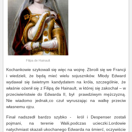
Filipa de Hainault
Kochankowie szykowali się więc na wojnę. Zbroili się we Francji
i wiedzieli, że będą mieć wielu sojuszników. Młody Edward
wydawał się świetnym kandydatem na króla, szczególnie, że
właśnie ożenił się z Filipą de Hainault, w której się zakochał – w
przeciwieństwie do Edwarda II, był prawdziwym mężczyzną.
Nie wiadomo jednak,co czuł wyruszając na walkę przeciw
własnemu ojcu.
Finał nadszedł bardzo szybko - król i Despenser zostali
pojmani, na terenie Walii,podczas ucieczki.Lordowie
natychmiast skazali ukochanego Edwarda na śmierć, oczywiście