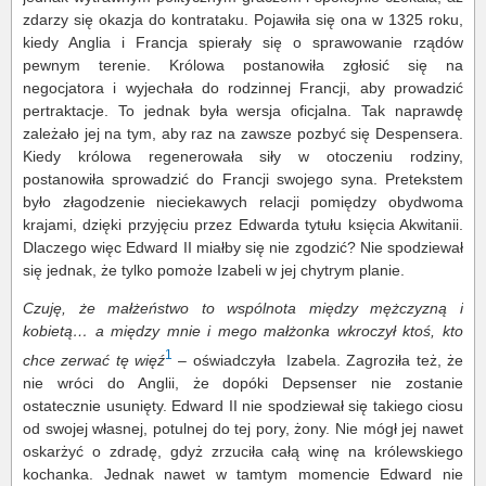
zdarzy się okazja do kontrataku. Pojawiła się ona w 1325 roku,
kiedy Anglia i Francja spierały się o sprawowanie rządów
pewnym terenie. Królowa postanowiła zgłosić się na
negocjatora i wyjechała do rodzinnej Francji, aby prowadzić
pertraktacje. To jednak była wersja oficjalna. Tak naprawdę
zależało jej na tym, aby raz na zawsze pozbyć się Despensera.
Kiedy królowa regenerowała siły w otoczeniu rodziny,
postanowiła sprowadzić do Francji swojego syna. Pretekstem
było złagodzenie nieciekawych relacji pomiędzy obydwoma
krajami, dzięki przyjęciu przez Edwarda tytułu księcia Akwitanii.
Dlaczego więc Edward II miałby się nie zgodzić? Nie spodziewał
się jednak, że tylko pomoże Izabeli w jej chytrym planie.
Czuję, że małżeństwo to wspólnota między mężczyzną i
kobietą… a między mnie i mego małżonka wkroczył ktoś, kto
1
chce zerwać tę więź
– oświadczyła Izabela. Zagroziła też, że
nie wróci do Anglii, że dopóki Depsenser nie zostanie
ostatecznie usunięty. Edward II nie spodziewał się takiego ciosu
od swojej własnej, potulnej do tej pory, żony. Nie mógł jej nawet
oskarżyć o zdradę, gdyż zrzuciła całą winę na królewskiego
kochanka. Jednak nawet w tamtym momencie Edward nie