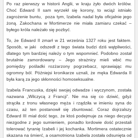
Po raz pierwszy w historii Anglii, w kraju żyło dwóch królów.
Choć Edward II sam wyrzekł się korony, to wciąż istniało
zagrożenie buntu, poza tym, Izabela nadal była oficjalnie jego
żoną. Zakochana w Mortimerze nie miała zamiaru czekać –
byłego króla należało się pozbyć.
To, że Edward II zmarł w 21 września 1327 roku jest faktem.
Sposób, w jaki odszedł z tego świata budzi dziś wątpliwości,
dlatego tym bardziej należy o tym wspomnieć. Podobno został
brutalnie zamordowany – Jego strażnicy mieli wbić mu
pomiędzy pośladki rozżarzony pogrzebacz, sprawiając mu
ogromny ból. Późniejsi kronikarze uznali, że męka Edwarda II
była karą za jego skłonności homoseksualne.
Izabela Francuska, dzięki swojej odwadze i wyczynom, została
nazwana „Wilczycą z Francji”. Nie ma się co dziwić, gdyż
strąciła z tronu własnego męża i rządziła w imieniu syna do
czasu, aż ten postanowił się zbuntować. Coraz dojrzalszy
Edward III miał dość tego, że ktoś podejmuje za niego decyzje
niezgodne z jego sumieniem, ponadto lordowie dość przestali
tolerować tyranię Izabeli i jej kochanka. Mortimera ostatecznie
skazana na śmierć, a osamotniona Izabela została odsunięta od