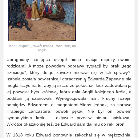
Jean Fouquet, „Powrót Izabeli Francuskiej do
Anglii”
Upragniony następca ocieplił nieco relacje między swoimi
rodzicami. A może powodem poprawy sytuacji był brak „tego
trzeciego”, który dotąd zawsze mieszał się w ich sprawy?
Izabela została powiernicą i doradczynią Edwarda.Zapewne nie
mogła liczyć na to, aby ją szczerze pokochał, lecz zadowalała ją
jej pozycja: była królową, która dała Anglii kolejnego króla, a
poddani ją szanowali. Wynegocjowała m.in. kruchy rozejm
pomiędzy Edwardem a magnatami.Alians jednak, za sprawą
Hrabiego Lancastera, powoli pękał. Nie był on bowiem
sympatykiem króla – aktywnie przeciw niemu spiskował.
Wkrótce okazało się też, że Edward sam dał mu do ręki broń.
W 1318 roku Edward ponownie zakochał się w mężczyźnie.