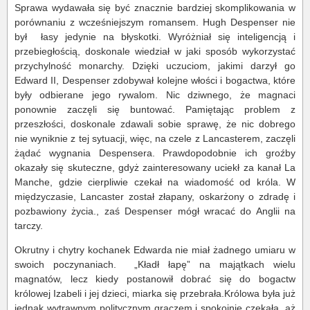
Sprawa wydawała się być znacznie bardziej skomplikowania w
porównaniu z wcześniejszym romansem. Hugh Despenser nie
był łasy jedynie na błyskotki. Wyróżniał się inteligencją i
przebiegłością, doskonale wiedział w jaki sposób wykorzystać
przychylność monarchy. Dzięki uczuciom, jakimi darzył go
Edward II, Despenser zdobywał kolejne włości i bogactwa, które
były odbierane jego rywalom. Nic dziwnego, że magnaci
ponownie zaczęli się buntować. Pamiętając problem z
przeszłości, doskonale zdawali sobie sprawę, że nic dobrego
nie wyniknie z tej sytuacji, więc, na czele z Lancasterem, zaczęli
żądać wygnania Despensera. Prawdopodobnie ich groźby
okazały się skuteczne, gdyż zainteresowany uciekł za kanał La
Manche, gdzie cierpliwie czekał na wiadomość od króla. W
międzyczasie, Lancaster został złapany, oskarżony o zdradę i
pozbawiony życia., zaś Despenser mógł wracać do Anglii na
tarczy.
Okrutny i chytry kochanek Edwarda nie miał żadnego umiaru w
swoich poczynaniach. „Kładł łapę” na majątkach wielu
magnatów, lecz kiedy postanowił dobrać się do bogactw
królowej Izabeli i jej dzieci, miarka się przebrała.Królowa była już
jednak wytrawnym politycznym graczem i spokojnie czekała, aż