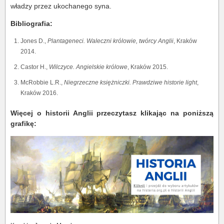
władzy przez ukochanego syna.
Bibliografia:
Jones D.,
Plantageneci. Waleczni królowie, twórcy Anglii
, Kraków
2014.
Castor H.,
Wilczyce. Angielskie królowe
, Kraków 2015.
McRobbie L.R.,
Niegrzeczne księżniczki. Prawdziwe historie light
,
Kraków 2016.
Więcej o historii Anglii przeczytasz klikając na poniższą
grafikę: