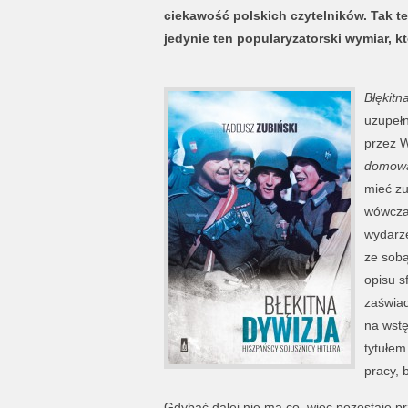
ciekawość polskich czytelników. Tak te
jedynie ten popularyzatorski wymiar, 
Błękitn
uzupełn
przez 
domowa
mieć zu
wówczas
wydarze
ze sobą
opisu s
zaświad
na wstę
tytułem
pracy, 
Gdybać dalej nie ma co, więc pozostaję prz