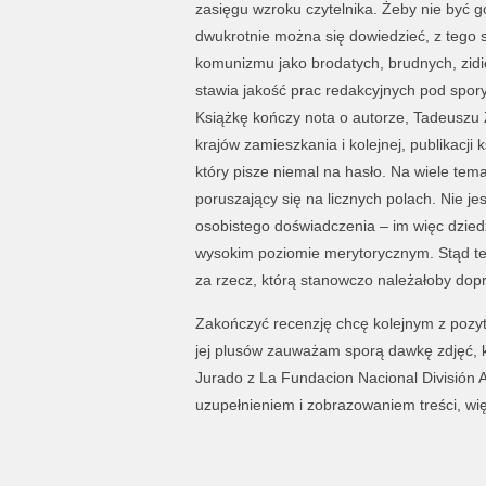
zasięgu wzroku czytelnika. Żeby nie być 
dwukrotnie można się dowiedzieć, z tego sa
komunizmu jako brodatych, brudnych, zidio
stawia jakość prac redakcyjnych pod spor
Książkę kończy nota o autorze, Tadeuszu Z
krajów zamieszkania i kolejnej, publikacji
który pisze niemal na hasło. Na wiele tema
poruszający się na licznych polach. Nie j
osobistego doświadczenia – im więc dzied
wysokim poziomie merytorycznym. Stąd t
za rzecz, którą stanowczo należałoby do
Zakończyć recenzję chcę kolejnym z pozyty
jej plusów zauważam sporą dawkę zdjęć, k
Jurado z La Fundacion Nacional División A
uzupełnieniem i zobrazowaniem treści, wię