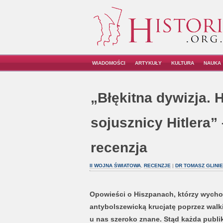
WIADOMOŚCI
ARTYKUŁY
KULTURA
NAUKA
„Błękitna dywizja. 
sojusznicy Hitlera” 
recenzja
II WOJNA ŚWIATOWA
,
RECENZJE
|
DR TOMASZ GLINIE
Opowieści o Hiszpanach, którzy wych
antybolszewicką krucjatę poprzez walki
u nas szeroko znane. Stąd każda publi