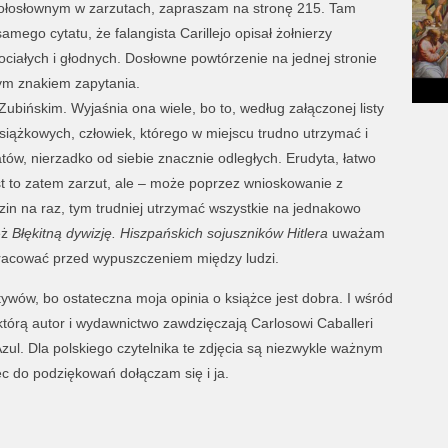
gołosłownym w zarzutach, zapraszam na stronę 215. Tam
mego cytatu, że falangista Carillejo opisał żołnierzy
ciałych i głodnych. Dosłowne powtórzenie na jednej stronie
ym znakiem zapytania.
ubińskim. Wyjaśnia ona wiele, bo to, według załączonej listy
 książkowych, człowiek, którego w miejscu trudno utrzymać i
tów, nierzadko od siebie znacznie odległych. Erudyta, łatwo
est to zatem zarzut, ale – może poprzez wnioskowanie z
zin na raz, tym trudniej utrzymać wszystkie na jednakowo
eż
Błękitną dywizję. Hiszpańskich sojuszników Hitlera
uważam
pracować przed wypuszczeniem między ludzi.
wów, bo ostateczna moja opinia o książce jest dobra. I wśród
tórą autor i wydawnictwo zawdzięczają Carlosowi Caballeri
zul. Dla polskiego czytelnika te zdjęcia są niezwykle ważnym
c do podziękowań dołączam się i ja.