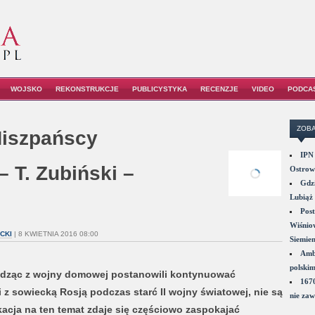
WOJSKO
REKONSTRUKCJE
PUBLICYSTYKA
RECENZJE
VIDEO
PODCA
ZOBA
Hiszpańscy
IPN 
– T. Zubiński –
Ostrowi
Gdzi
Lubiąż 
Post
Wiśniow
CKI
| 8 KWIETNIA 2016 08:00
Siemie
Amba
polskim
odząc z wojny domowej postanowili kontynuować
1670
 z sowiecką Rosją podczas starć II wojny światowej, nie są
nie zaw
kacja na ten temat zdaje się częściowo zaspokajać