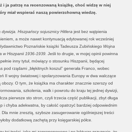
ż i ja patrzę na recenzowaną książkę, choć widzę w niej
który miał wspierać naszą powierzchowną wiedzę.
a dywizja. Hiszpańscy sojusznicy Hitlera
jest bez wątpienia
ieniem, a może nawet kontynuacją edytowanej rok wcześniej
Wydawnictwo Poznańskie książki Tadeusza Zubińskiego
Wojna
 w Hiszpanii 1936-1939.
Jeśli to drugie, w mojej opinii powinna
pełnie inny tytuł, mówiący o stosunku Hiszpanii, będącej
 pod rządami „błękitnych koszul” generała Franco, wobec
ń II wojny światowej i spolaryzowania Europy w dwa walczące
 obozy. O tym, że książka ma charakter znacznie szerszy od
formowania, szkolenia, walk i powrotu do kraju tej jednej dywizji,
cza pierwsze sto stron, czyli trzecia część publikacji, zbyt długa
p i chyba adekwatna, by całość opatrzyć bardziej odpowiednim
. Dla mnie zresztą, szybsze zasugerowanie ogólniejszej treści
byłoby dodatkową zachętą przy księgarskiej półce.
y tej treści, jaką mi zaproponowano i po lekturze przyznaję, że