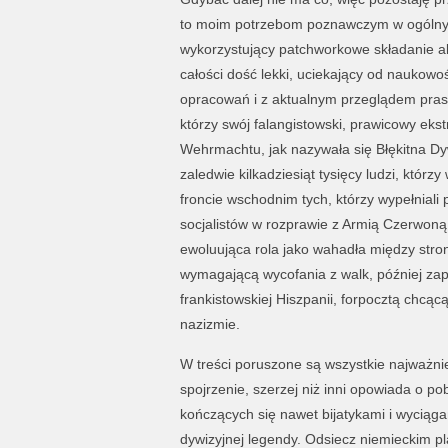
to moim potrzebom poznawczym w ogólnym 
wykorzystujący patchworkowe składanie aka
całości dość lekki, uciekający od naukowo
opracowań i z aktualnym przeglądem prasy
którzy swój falangistowski, prawicowy eks
Wehrmachtu, jak nazywała się Błękitna Dyw
zaledwie kilkadziesiąt tysięcy ludzi, którzy 
froncie wschodnim tych, którzy wypełnial
socjalistów w rozprawie z Armią Czerwoną,
ewoluująca rola jako wahadła między stron
wymagającą wycofania z walk, później zap
frankistowskiej Hiszpanii, forpocztą chcą
nazizmie.
W treści poruszone są wszystkie najważnie
spojrzenie, szerzej niż inni opowiada o p
kończących się nawet bijatykami i wyciąga
dywizyjnej legendy. Odsiecz niemieckim p