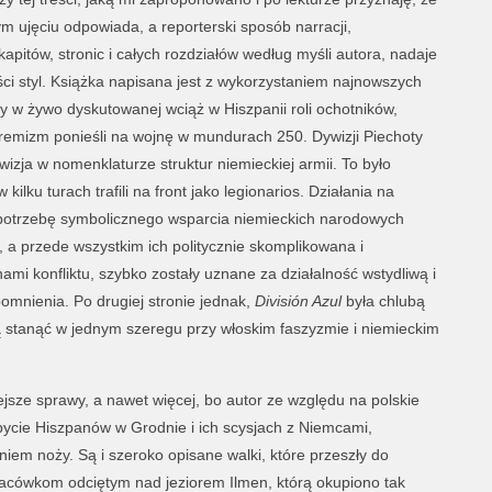
ujęciu odpowiada, a reporterski sposób narracji,
pitów, stronic i całych rozdziałów według myśli autora, nadaje
ści styl. Książka napisana jest z wykorzystaniem najnowszych
 w żywo dyskutowanej wciąż w Hiszpanii roli ochotników,
tremizm ponieśli na wojnę w mundurach 250. Dywizji Piechoty
izja w nomenklaturze struktur niemieckiej armii. To było
w kilku turach trafili na front jako legionarios. Działania na
i potrzebę symbolicznego wsparcia niemieckich narodowych
 a przede wszystkim ich politycznie skomplikowana i
ami konfliktu, szybko zostały uznane za działalność wstydliwą i
omnienia. Po drugiej stronie jednak,
División Azul
była chlubą
cą stanąć w jednym szeregu przy włoskim faszyzmie i niemieckim
jsze sprawy, a nawet więcej, bo autor ze względu na polskie
obycie Hiszpanów w Grodnie i ich scysjach z Niemcami,
niem noży. Są i szeroko opisane walki, które przeszły do
lacówkom odciętym nad jeziorem Ilmen, którą okupiono tak