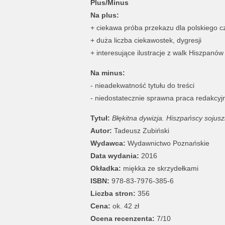
Plus/Minus
Na plus:
+ ciekawa próba przekazu dla polskiego cz
+ duża liczba ciekawostek, dygresji
+ interesujące ilustracje z walk Hiszpanów
Na minus:
- nieadekwatność tytułu do treści
- niedostatecznie sprawna praca redakcyj
Tytuł:
Błękitna dywizja. Hiszpańscy sojusz
Autor:
Tadeusz Zubiński
Wydawca:
Wydawnictwo Poznańskie
Data wydania:
2016
Okładka:
miękka ze skrzydełkami
ISBN:
978-83-7976-385-6
Liczba stron:
356
Cena:
ok. 42 zł
Ocena recenzenta:
7/10