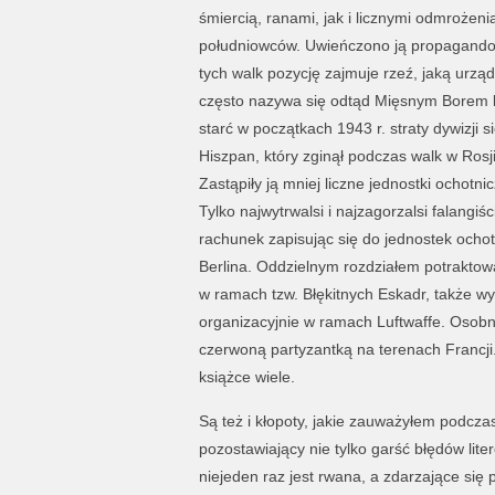
śmiercią, ranami, jak i licznymi odmrożen
południowców. Uwieńczono ją propagandow
tych walk pozycję zajmuje rzeź, jaką urzą
często nazywa się odtąd Mięsnym Borem l
starć w początkach 1943 r. straty dywizji 
Hiszpan, który zginął podczas walk w Rosji.
Zastąpiły ją mniej liczne jednostki ochotn
Tylko najwytrwalsi i najzagorzalsi falangi
rachunek zapisując się do jednostek ocho
Berlina. Oddzielnym rozdziałem potraktowa
w ramach tzw. Błękitnych Eskadr, także w
organizacyjnie w ramach Luftwaffe. Osob
czerwoną partyzantką na terenach Francji
książce wiele.
Są też i kłopoty, jakie zauważyłem podcza
pozostawiający nie tylko garść błędów lit
niejeden raz jest rwana, a zdarzające się