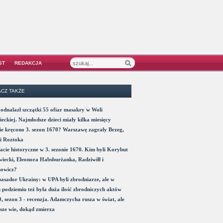
ST
REDAKCJA
CZ TAKŻE
odnalazł szczątki 55 ofiar masakry w Woli
eckiej. Najmłodsze dzieci miały kilka miesięcy
e kręcono 3. sezon 1670? Warszawę zagrały Brzeg,
i Roztoka
acie historyczne w 3. sezonie 1670. Kim byli Korybut
iecki, Eleonora Habsburżanka, Radziwiłł i
nowicz?
sador Ukrainy: w UPA byli zbrodniarze, ale w
 podziemiu też była duża ilość zbrodniczych aktów
, sezon 3 - recenzja. Adamczycha rusza w świat, ale
sze wie, dokąd zmierza