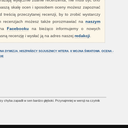
yrażają wyłącznie zdanie recenzenta, nie musi być ono
 naszą skalę ocen i sposobem oceny możesz zapoznać
 treścią przeczytanej recenzji, by to zrobić wystarczy
ych recenzjach możesz także porozmawiać na
naszym
" na
Facebooku
na bieżąco informujemy o nowych
sną recenzję i wysłać ją na adres naszej
redakcji
.
NA DYWIZJA. HISZPAŃSCY SOJUSZNICY HITERA
,
II WOJNA ŚWIATOWA
,
OCENA -
IE
y chyba zapadli w sen bardzo głęboki. Przynajmniej w wersji na czytnik