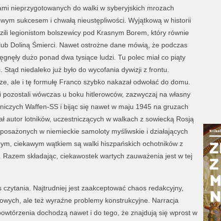
iami nieprzygotowanych do walki w syberyjskich mrozach
ym sukcesem i chwałą nieustępliwości. Wyjątkową w historii
dzili legionistom bolszewicy pod Krasnym Borem, który równie
ub Doliną Śmierci. Nawet ostrożne dane mówią, że podczas
sięgnęły dużo ponad dwa tysiące ludzi. Tu polec miał co piąty
 Stąd niedaleko już było do wycofania dywizji z frontu.
icze, ale i tę formułę Franco szybko nakazał odwołać do domu.
ści pozostali wówczas u boku hitlerowców, zazwyczaj na własny
tniczych Waffen-SS i bijąc się nawet w maju 1945 na gruzach
ł autor lotników, uczestniczących w walkach z sowiecką Rosją
yposażonych w niemieckie samoloty myśliwskie i działających
nym, ciekawym wątkiem są walki hiszpańskich ochotników z
. Razem składając, ciekawostek wartych zauważenia jest w tej
s czytania. Najtrudniej jest zaakceptować chaos redakcyjny,
erowych, ale też wyraźne problemy konstrukcyjne. Narracja
 powtórzenia dochodzą nawet i do tego, że znajdują się wprost w