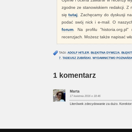
Opinie i ocena zawarte w recenzji w
zgodne ze stanowiskiem redakcji. Z
się
tutaj
. Zachęcamy do dyskusji nad
podać swój nick i e-mail. O nasz
forum
. Na profilu "historia.org.pl
recenzjach. Możesz także napisać wła
TAGI:
ADOLF HITLER
,
BŁĘKITNA DYWIZJA
,
BŁĘKIT
7
,
TADEUSZ ZUBIŃSKI
,
WYDAWNICTWO POZNAŃSK
1 komentarz
Marta
17 kwietnia 2016 o 18:46
Literówek zdecydowanie za dużo. Korektorz