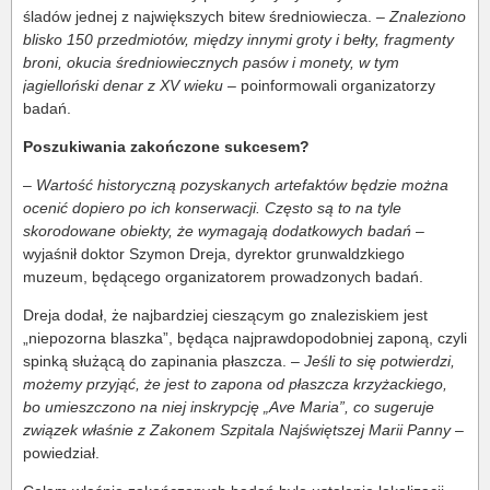
śladów jednej z największych bitew średniowiecza. –
Znaleziono
blisko 150 przedmiotów, między innymi groty i bełty, fragmenty
broni, okucia średniowiecznych pasów i monety, w tym
jagielloński denar z XV wieku
– poinformowali organizatorzy
badań.
Poszukiwania zakończone sukcesem?
–
Wartość historyczną pozyskanych artefaktów będzie można
ocenić dopiero po ich konserwacji. Często są to na tyle
skorodowane obiekty, że wymagają dodatkowych badań
–
wyjaśnił doktor Szymon Dreja, dyrektor grunwaldzkiego
muzeum, będącego organizatorem prowadzonych badań.
Dreja dodał, że najbardziej cieszącym go znaleziskiem jest
„niepozorna blaszka”, będąca najprawdopodobniej zaponą, czyli
spinką służącą do zapinania płaszcza. –
Jeśli to się potwierdzi,
możemy przyjąć, że jest to zapona od płaszcza krzyżackiego,
bo umieszczono na niej inskrypcję „Ave Maria”, co sugeruje
związek właśnie z Zakonem Szpitala Najświętszej Marii Panny
–
powiedział.