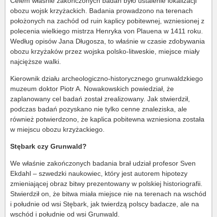
Celem właśnie zakończonych badań było ustalenie lokalizacji
obozu wojsk krzyżackich. Badania prowadzono na terenach
położonych na zachód od ruin kaplicy pobitewnej, wzniesionej z
polecenia wielkiego mistrza Henryka von Plauena w 1411 roku.
Według opisów Jana Długosza, to właśnie w czasie zdobywania
obozu krzyżaków przez wojska polsko-litweskie, miejsce miały
najcięższe walki.
Kierownik działu archeologiczno-historycznego grunwaldzkiego
muzeum doktor Piotr A. Nowakowskich powiedział, że
zaplanowany cel badań został zrealizowany. Jak stwierdził,
podczas badań pozyskano nie tylko cenne znaleziska, ale
również potwierdzono, że kaplica pobitewna wzniesiona została
w miejscu obozu krzyżackiego.
Stębark czy Grunwald?
We właśnie zakończonych badania brał udział profesor Sven
Ekdahl – szwedzki naukowiec, który jest autorem hipotezy
zmieniającej obraz bitwy prezentowany w polskiej historiografii.
Stwierdził on, że bitwa miała miejsce nie na terenach na wschód
i południe od wsi Stębark, jak twierdzą polscy badacze, ale na
wschód i południe od wsi Grunwald.