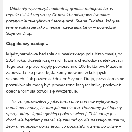
–
Udało się wyznaczyć zachodnią granicę pobojowiska, w
rejonie dzisiejszej szosy Grunwald-Łodwigowo i w miarę
pozytywnie zweryfikować teorię prof. Svena Ekdahla, który te
tereny wskazuje jako miejsce rozegrania bitwy
– powiedział
Szymon Dreja.
Ciąg dalszy nastąpi…
Międzynarodowe badania grunwaldzkiego pola bitwy trwają od
2014 roku. Uczestniczą w nich liczni archeolodzy i detektoryści.
Tegoroczne prace objęły powierzchnie 100 hektarów. Muzeum
zapowiada, że prace będą kontynuowane w kolejnych
sezonach. Jak powiedział doktor Szymon Dreja, przyszłoroczne
poszukiwania mogą być prowadzone inną techniką, ponieważ
obecna formuła powoli się wyczerpuje.
–
To, że sprawdziliśmy jakiś teren przy pomocy wykrywaczy
metali nie znaczy, że tam już nic nie ma. Potrzebny jest lepszy
sprzęt, który sięgnie głębiej i pokaże więcej. Taki sprzęt jest
drogi, ale będziemy starali się zakupić go dla naszego muzeum,
żeby mieć lepszy obraz tego, co pozostało w ziemi po bitwie –