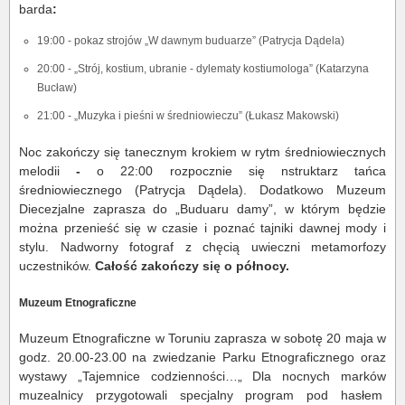
barda
:
19:00 - pokaz strojów „W dawnym buduarze” (Patrycja Dądela)
20:00 - „Strój, kostium, ubranie - dylematy kostiumologa” (Katarzyna
Bucław)
21:00 - „Muzyka i pieśni w średniowieczu” (Łukasz Makowski)
Noc zakończy się tanecznym krokiem w rytm średniowiecznych
melodii
-
o 22:00 rozpocznie się nstruktarz tańca
średniowiecznego (Patrycja Dądela). Dodatkowo Muzeum
Diecezjalne zaprasza do „Buduaru damy”, w którym będzie
można przenieść się w czasie i poznać tajniki dawnej mody i
stylu. Nadworny fotograf z chęcią uwieczni metamorfozy
uczestników.
Całość zakończy się o północy.
Muzeum Etnograficzne
Muzeum Etnograficzne w Toruniu zaprasza w sobotę 20 maja w
godz. 20.00-23.00 na zwiedzanie Parku Etnograficznego oraz
wystawy „Tajemnice codzienności…„ Dla nocnych marków
muzealnicy przygotowali specjalny program pod hasłem