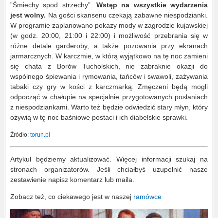
”Śmiechy spod strzechy”.
Wstęp na wszystkie wydarzenia
jest wolny.
Na gości skansenu czekają zabawne niespodzianki.
W programie zaplanowano pokazy mody w zagrodzie kujawskiej
(w godz. 20:00, 21:00 i 22:00) i możliwość przebrania się w
różne detale garderoby, a także pozowania przy ekranach
jarmarcznych. W karczmie, w którą wyjątkowo na tę noc zamieni
się chata z Borów Tucholskich, nie zabraknie okazji do
wspólnego śpiewania i rymowania, tańców i swawoli, zażywania
tabaki czy gry w kości z karczmarką. Zmęczeni będą mogli
odpocząć w chałupie na specjalnie przygotowanych posłaniach
z niespodziankami. Warto też będzie odwiedzić stary młyn, który
ożywią w tę noc baśniowe postaci i ich diabelskie sprawki.
Źródło:
torun.pl
Artykuł będziemy aktualizować. Więcej informacji szukaj na
stronach organizatorów. Jeśli chciałbyś uzupełnić nasze
zestawienie napisz komentarz lub maila.
Zobacz też, co ciekawego jest w naszej
ramówce