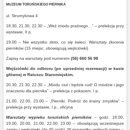
MUZEUM TORUŃSKIEGO PIERNIKA
ul. Strumykowa 4
18.30, 21.30, 22.30 – „Weź miodu praśnego…” – prelekcja przy
wystawie, II p.
19.00 – Nie wszystko złoto, co się świeci. Warsztaty złocenia
pierników (15 miejsc, obowiązują wejściówki)
Zapisy na warsztaty pod numerem
(56) 660 56 98
Wejściówki do odbioru (po uprzedniej rezerwacji) w kasie
głównej w Ratuszu Staromiejskim.
20.30, 21.30, 22.30 – „Miodu ciut i będzie cud! O miodzie i jego
znaczeniu dla piernika” – prelekcja z pokazem, I p.
21.00, 22.00, 23.00 – „Pierniki. Podróż do krainy zmysłów” –
prelekcja przy wystawie, I p., oficyna
Warsztaty wypieku toruńskich pierników
– godz. 18.00,
19.00, 20.00, 21.00, 22.00, 23.00 – obowiązują wcześniejsze
zapisy i wejściówki (do 40 osób). W przypadku wolnych miejsc –