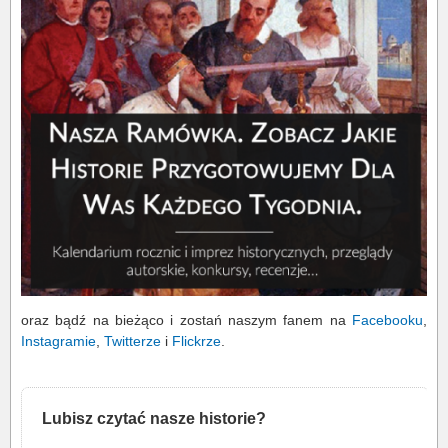
oraz bądź na bieżąco i zostań naszym fanem na
Facebooku
,
Instagramie
,
Twitterze
i
Flickrze
.
Lubisz czytać nasze historie?