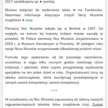
2017 opublikujemy go ➤ poniżej.
Możesz dołączyć do wydarzenia także ➤ na Facebooku.
Natomiast informacje dotyczące innych Nocy Muzeów
znajdziesz ➤
tutaj
.
Pierwsza Noc Muzeów odbyła się w Berlinie w 1997. Ze
względu na sukces tej imprezy kolejne miasta zaczęły je
powielać. W Polsce pierwszą Noc Muzeów zorganizowano w
2003 r. w Muzeum Narodowym w Poznaniu. W ubiegłym roku
swoje Noce Muzeów zorganizowało kilkadziesiąt polskich miast.
Formuła tego wydarzenia od lat pozostaje niezmienna,
uczestnicy w ciągu kilku nocnych godzin zwiedzają różne
instytucje i placówki, które często przygotowuję wydarzenia
specjalnie na ten jeden dzień w roku. Organizatorami nocy są
władze samorządowe, które koordynują przedsięwzięcie w
ramach swoich kompetencji. swoich kompetencji.
* * *
W oczekiwaniu na Noc Muzeów zapraszamy do lektury naszych
najpopularniejszych tekstów, które znajdziecie
tutaj
.
Zostań