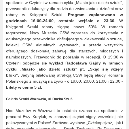
spotkanie w Czytelni w ramach cyklu „Miasto jako dzieło sztuki”,
przewodnik edukacyjny dla rodzin do zwiedzania z dziećmi oraz
rabaty w Księgarni Sztuki.
Program zaplanowano w
godzinach 16:00-24:00, ostatnie wejście o 23:30.
W
Księgarni Sztuki rabaty sięgną nawet 50%. W ramach
tegorocznej Nocy Muzeów CSW zaprasza do korzystania z
edukacyjnego przewodnika obfitującego w ciekawostki o sztuce,
kolekcji CSW, aktualnych wystawach, a przede wszystkim
oferującego doskonałą zabawę dla starszych, młodszych i
najmłodszych. Przewodnik do pobrania w recepcji. O 19:00 w
Czytelni odbędzie si
ę wykład Radosława Gajdy w ramach
cyklu „Miasto jako dzieło sztuki” pt. „Skąd się wzięły
bloki”.
Jedyną biletowaną atrakcją CSW będą etiudy Romana
Polańskiego z muzyką na żywo
-
o 19:00, 20:00, 21:00 i 22:00
-
bilety w cenie 5 zł.
Galeria Sztuki Wozownia, ul. Ducha Św. 6
Noc Muzeów w Wozowni to ostatnia szansa na spotkanie z
pracami Ewy Kuryluk, w znacznej części nigdy wcześniej nie
pokazywanymi w Polsce! Zarówno wystawę „Człekopejzaż„, jak i
dwie pozostałe ekspozycje – Sarah Zacharek „Re:Discovery„