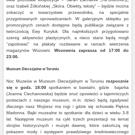
oraz Izabeli Żółcińskiej „Skóra. Obiekty, teksty” – będzie można
zobaczyć w towarzystwie przewodnika, na specjalnie
przygotowanych oprowadzaniach. W galeryjnym sklepiku po
promocyjnych cenach dostępne będą publikacje związane z
twórczością Ewy Kuryluk. Dla najmłodszych przygotowano
szereg aktywności plastycznych, a nieco starsi będą mogli
”zapolować” na plakaty rozdawane w ramach wietrzenia
magazynów Wozowni.
Wozownia zaprasza od 17:00 do
23:00.
Muzeum Diecezjalne w Toruniu
Noc Muzeów w Muzeum Diecezjalnym w Toruniu
rozpocznie
się o godz. 18:00
spotkaniem w bawialni, gdzie bajarka
(Joanna Ciechanowska) będzie snuć opowieści o tajemniczych
postaciach z naszego muzeum, m.in. dzieci będą zgadywać
dlaczego nasz Mojżesz ma rogi i gdzie się schowała Piękna
Madonna. Bajki muzealne to spotkanie dla dzieci w wieku 3-8
lat. Następnie muzeum na cykl trzech prezentacji na temat
strojów historycznych i muzyki dawnej, które zakończą się
pokazem mody i występem prawdziwego średniowiecznego