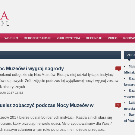
WOJSKO
REKONSTRUKCJE
PUBLICYSTYKA
RECENZJE
VIDEO
PODCA
ZOBA
Małp
Noc Muzeów i wygraj nagrody
Michał
ekend odbędzie się Noc Muzeów. Biorą w niej udział tysiące instytucji:
Kazi
tów rządowych. Zrób zdjęcie podczas tej wyjątkowej nocy i wygraj zestaw-
konstru
k historycznych.
Kazi
AJA 2017 16:52
wyprzed
Łuki
 musisz zobaczyć podczas Nocy Muzeów w
1
petycja
Dave
ów 2017 bierze udział 50 różnych instytucji. Każda z nich stara się
of War 
ogram, który przyciągnie wielu gości. My przygotowaliśmy dla Was 7
rych naszym zdaniem w tym roku po prostu nie możecie przegapić.