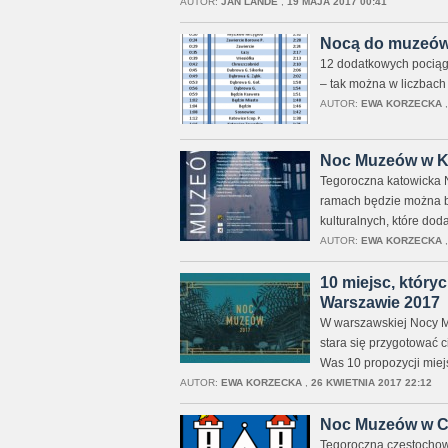
AUTOR:
JAN LANDE
,
19 MAJA 2017 00:41
Nocą do muzeów 
12 dodatkowych pociągó
– tak można w liczbac
AUTOR:
EWA KORZECKA
Noc Muzeów w Ka
Tegoroczna katowicka 
ramach będzie można be
kulturalnych, które dod
AUTOR:
EWA KORZECKA
10 miejsc, któr
Warszawie 2017
W warszawskiej Nocy Mu
stara się przygotować c
Was 10 propozycji miej
AUTOR:
EWA KORZECKA
,
26 KWIETNIA 2017 22:12
Noc Muzeów w Cz
Tegoroczna częstochow