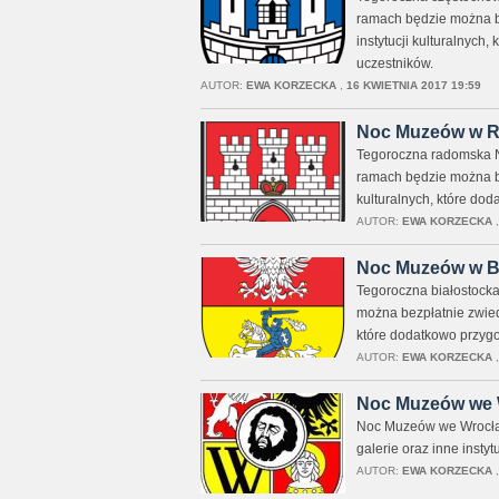
ramach będzie można be
instytucji kulturalnych
uczestników.
AUTOR:
EWA KORZECKA
,
16 KWIETNIA 2017 19:59
Noc Muzeów w R
Tegoroczna radomska N
ramach będzie można be
kulturalnych, które dod
AUTOR:
EWA KORZECKA
Noc Muzeów w Bi
Tegoroczna białostock
można bezpłatnie zwiedz
które dodatkowo przygo
AUTOR:
EWA KORZECKA
Noc Muzeów we W
Noc Muzeów we Wrocław
galerie oraz inne insty
AUTOR:
EWA KORZECKA