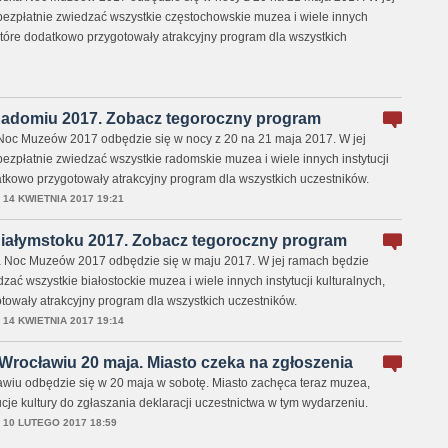
zpłatnie zwiedzać wszystkie częstochowskie muzea i wiele innych
, które dodatkowo przygotowały atrakcyjny program dla wszystkich
adomiu 2017. Zobacz tegoroczny program
oc Muzeów 2017 odbędzie się w nocy z 20 na 21 maja 2017. W jej
zpłatnie zwiedzać wszystkie radomskie muzea i wiele innych instytucji
atkowo przygotowały atrakcyjny program dla wszystkich uczestników.
,
14 KWIETNIA 2017 19:21
ałymstoku 2017. Zobacz tegoroczny program
a Noc Muzeów 2017 odbędzie się w maju 2017. W jej ramach będzie
ać wszystkie białostockie muzea i wiele innych instytucji kulturalnych,
towały atrakcyjny program dla wszystkich uczestników.
,
14 KWIETNIA 2017 19:14
rocławiu 20 maja. Miasto czeka na zgłoszenia
iu odbędzie się w 20 maja w sobotę. Miasto zachęca teraz muzea,
tucje kultury do zgłaszania deklaracji uczestnictwa w tym wydarzeniu.
,
10 LUTEGO 2017 18:59