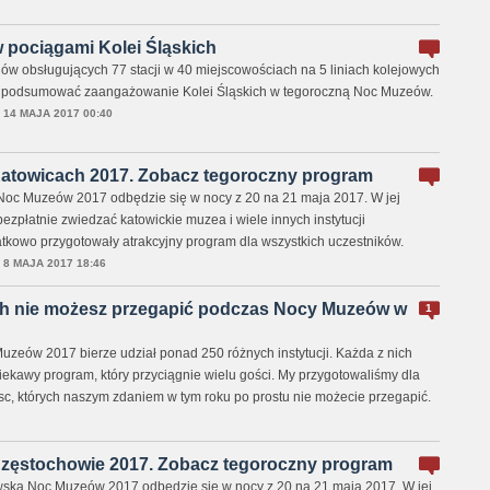
pociągami Kolei Śląskich
w obsługujących 77 stacji w 40 miejscowościach na 5 liniach kolejowych
h podsumować zaangażowanie Kolei Śląskich w tegoroczną Noc Muzeów.
,
14 MAJA 2017 00:40
towicach 2017. Zobacz tegoroczny program
Noc Muzeów 2017 odbędzie się w nocy z 20 na 21 maja 2017. W jej
zpłatnie zwiedzać katowickie muzea i wiele innych instytucji
atkowo przygotowały atrakcyjny program dla wszystkich uczestników.
,
8 MAJA 2017 18:46
ych nie możesz przegapić podczas Nocy Muzeów w
1
zeów 2017 bierze udział ponad 250 różnych instytucji. Każda z nich
iekawy program, który przyciągnie wielu gości. My przygotowaliśmy dla
sc, których naszym zdaniem w tym roku po prostu nie możecie przegapić.
ęstochowie 2017. Zobacz tegoroczny program
ska Noc Muzeów 2017 odbędzie się w nocy z 20 na 21 maja 2017. W jej