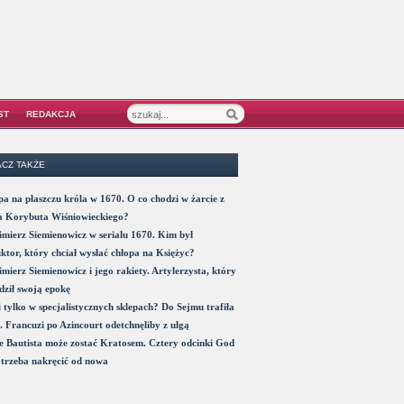
ST
REDAKCJA
CZ TAKŻE
a na płaszczu króla w 1670. O co chodzi w żarcie z
a Korybuta Wiśniowieckiego?
mierz Siemienowicz w serialu 1670. Kim był
ktor, który chciał wysłać chłopa na Księżyc?
mierz Siemienowicz i jego rakiety. Artylerzysta, który
ził swoją epokę
 tylko w specjalistycznych sklepach? Do Sejmu trafiła
. Francuzi po Azincourt odetchnęliby z ulgą
 Bautista może zostać Kratosem. Cztery odcinki God
trzeba nakręcić od nowa