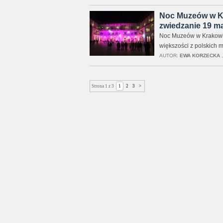
Noc Muzeów w Kr
zwiedzanie 19 m
Noc Muzeów w Krakowie 
większości z polskich 
AUTOR:
EWA KORZECKA
Strona 1 z 3
1
2
3
>