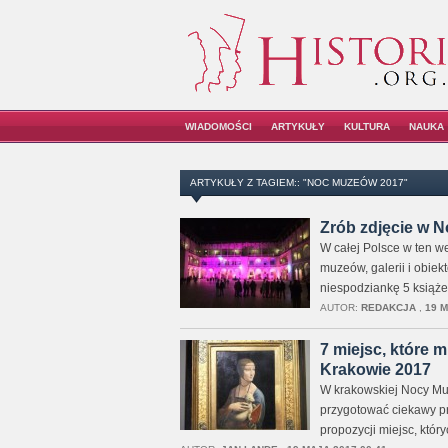
WIADOMOŚCI
ARTYKUŁY
KULTURA
NAUKA
ARTYKUŁY Z TAGIEM:: "NOC MUZEÓW 2017"
Zrób zdjęcie w 
W całej Polsce w ten we
muzeów, galerii i obiek
niespodziankę 5 książe
AUTOR:
REDAKCJA
,
19 M
7 miejsc, które
Krakowie 2017
W krakowskiej Nocy Muze
przygotować ciekawy pr
propozycji miejsc, któ