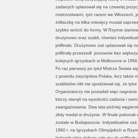
zadanych uplasował się na czwartej pozyc
mistrzostwami, tym razem we Włoszech, je
żółtaczkę na kilka miesięcy musiał zaprzes
szybko wrócić do formy. W Rzymie startowa
drużynowo oraz szabli, również indywidual
półfinału. Drużynowo zaś uplasowali się na
półfinały przeszedł ponownie bez większych
kolejnych igrzyskach w Melbourne w 1956 
Po raz pierwszy po tytuł Mistrza Świata się
z powodu zwycięstwa Polaka, lecz także n
szablistów nikt nie spodziewał się, że tytu
Organizatorzy nie posiadali więc nagrania
którzy stanęli na wysokości zadania i sa
zaangażowania. Dwa lata później węgiersk
złoty medal w drużynie. W finale pokonali 
zostało w Budapeszcie. Indywidualnie zaś
1960 r. na Igrzyskach Olimpijskich w Rzy
Indywidualnie dobrze szło mu do półfinału.