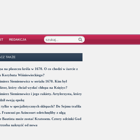
ST
REDAKCJA
CZ TAKŻE
a na płaszczu króla w 1670. O co chodzi w żarcie z
a Korybuta Wiśniowieckiego?
mierz Siemienowicz w serialu 1670. Kim był
ktor, który chciał wysłać chłopa na Księżyc?
mierz Siemienowicz i jego rakiety. Artylerzysta, który
ził swoją epokę
 tylko w specjalistycznych sklepach? Do Sejmu trafiła
. Francuzi po Azincourt odetchnęliby z ulgą
 Bautista może zostać Kratosem. Cztery odcinki God
trzeba nakręcić od nowa