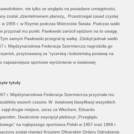
zawodnikiem, nie tylko ze względu na posiadane umiejętności,
ny został „dżentelmenem planszy„. Przestrzegał zasad czystej
n. w 1955 r. w Rzymie podczas Mistrzostw Świata. Podczas walki
ie przyznali mu punkt. Pawłowski zwrócił sędziom na to uwagę,
y. Tym samym Pawłowski przegrał tę walkę. Zdobył jednak wielki
7 r. Międzynarodowa Federacja Szermiercza nagrodziła go
eyerick, przyznawaną za ”rycerską i koleżeńską postawę na
to najważniejsze sportowe wyróżnienie w światowej
yte tytuły
67 r. Międzynarodowa Federacja Szermiercza przyznała mu
ł szablisty wszech czasów. W światowej klasyfikacji wszystkich
i zajął drugie miejsce, zaraz za Włochem, Eduardo
iarottim. Dwukrotnie zwyciężył plebiscyt „Przeglądu
towego” na najlepszego sportowca Polski w 1957 oraz 1968 r.
aczony został również Krzyżem Oficerskim Orderu Odrodzenia