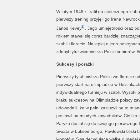
W lutym 1949 r. trafił do stołecznego klu
pierwszy trening przyjęli go Irena Nawroc
3
Janos Kevey
. Jego umiejętności oraz po
rokiem stawał się coraz bardziej znaczący
szabli i florecie. Najlepiej o jego postęp
zdobył tytuł wicemistrza Polski seniorów. W
Sukcesy i porażki
Pierwszy tytuł mistrza Polski we florecie 
pierwszy start na olimpiadzie w Helsinkac
indywidualnego turnieju w szabli. Wysoki 
braku sukcesów na Olimpiadzie polscy zaw
udowodnili, że w pełni zasłużyli na to mi
postawił na młodych zawodników. Ciężka 
Paryżu dostał się do swojego pierwszego f
Świata w Luksemburgu, Pawłowski bliski by
kłopotów. Swą decydującą walkę o medal w