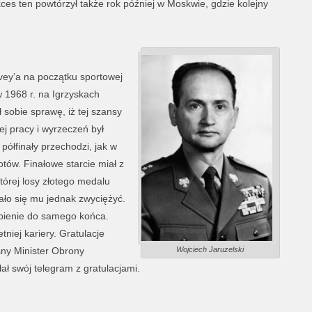
es ten powtórzył także rok później w Moskwie, gdzie kolejny
vey’a na początku sportowej
w 1968 r. na Igrzyskach
sobie sprawę, iż tej szansy
ej pracy i wyrzeczeń był
półfinały przechodzi, jak w
tów. Finałowe starcie miał z
tórej losy złotego medalu
ło się mu jednak zwyciężyć.
upienie do samego końca.
tniej kariery. Gratulacje
sny Minister Obrony
Wojciech Jaruzelski
ał swój telegram z gratulacjami.