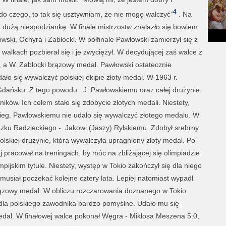
4
o do czego, to tak się usztywniam, że nie mogę walczyć”
. Na
li dużą niespodziankę. W finale mistrzostw znalazło się bowiem
ski, Ochyra i Zabłocki. W półfinale Pawłowski zamierzył się z
walkach pozbierał się i je zwyciężył. W decydującej zaś walce z
, a W. Zabłocki brązowy medal. Pawłowski ostatecznie
ło się wywalczyć polskiej ekipie złoty medal. W 1963 r.
Gdańsku. Z tego powodu J. Pawłowskiemu oraz całej drużynie
ników. Ich celem stało się zdobycie złotych medali. Niestety,
ebieg. Pawłowskiemu nie udało się wywalczyć złotego medalu. W
iązku Radzieckiego - Jakowi (Jaszy) Rylskiemu. Zdobył srebrny
olskiej drużynie, która wywalczyła upragniony złoty medal. Po
 pracował na treningach, by móc na zbliżającej się olimpiadzie
pijskim tytule. Niestety, występ w Tokio zakończył się dla niego
usiał poczekać kolejne cztery lata. Lepiej natomiast wypadł
 brązowy medal. W obliczu rozczarowania doznanego w Tokio
 dla polskiego zawodnika bardzo pomyślne. Udało mu się
medal. W finałowej walce pokonał Węgra - Miklosa Meszena 5:0,