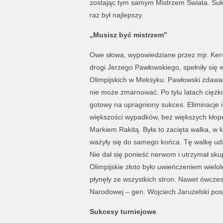
zostając tym samym Mistrzem Świata. Sukc
raz był najlepszy.
„Musisz być mistrzem”
Owe słowa, wypowiedziane przez mjr. Ker
drogi Jerzego Pawłowskiego, spełniły się 
Olimpijskich w Meksyku. Pawłowski zdawał 
nie może zmarnować. Po tylu latach ciężki
gotowy na upragniony sukces. Eliminacje i 
większości wypadków, bez większych kłopo
Markiem Rakitą. Była to zacięta walka, w k
ważyły się do samego końca. Tę walkę uda
Nie dał się ponieść nerwom i utrzymał sk
Olimpijskie złoto było uwieńczeniem wielole
płynęły ze wszystkich stron. Nawet ówcze
Narodowej – gen. Wojciech Jaruzelski posł
Sukcesy turniejowe