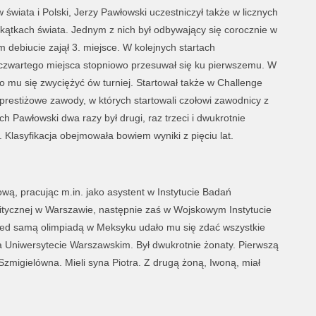
w świata i Polski, Jerzy Pawłowski uczestniczył także w licznych
kątkach świata. Jednym z nich był odbywający się corocznie w
 debiucie zajął 3. miejsce. W kolejnych startach
 czwartego miejsca stopniowo przesuwał się ku pierwszemu. W
ło mu się zwyciężyć ów turniej. Startował także w Challenge
 prestiżowe zawody, w których startowali czołowi zawodnicy z
ch Pawłowski dwa razy był drugi, raz trzeci i dwukrotnie
. Klasyfikacja obejmowała bowiem wyniki z pięciu lat.
wą, pracując m.in. jako asystent w Instytucie Badań
itycznej w Warszawie, następnie zaś w Wojskowym Instytucie
zed samą olimpiadą w Meksyku udało mu się zdać wszystkie
na Uniwersytecie Warszawskim. Był dwukrotnie żonaty. Pierwszą
zmigielówna. Mieli syna Piotra. Z drugą żoną, Iwoną, miał