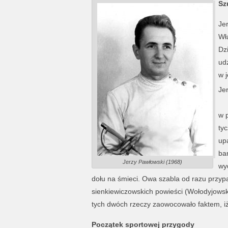
Sz
Jer
Wł
Dzi
udz
w 
Je
Za
w p
ty
up
bar
Jerzy Pawłowski (1968)
wy
dołu na śmieci. Owa szabla od razu przy
sienkiewiczowskich powieści (Wołodyjowski
tych dwóch rzeczy zaowocowało faktem, iż 
Początek sportowej przygody