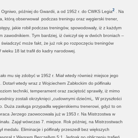
2
bu Ogniwo, później do Gwardii, a od 1952 r. do CWKS Legia
. Na
ka, którą obserwował podczas treningu oraz węgierski trener,
stępy, jakie robił podczas treningów, spowodowały, iż z każdym
m zawodnikiem. Tym bardziej, iż ćwiczył się w dwóch broniach –
ach świadczyć może fakt, że już rok po rozpoczęciu treningów
 wieku 18 lat trafił do kadry narodowej.
udało mu się zdobyć w 1952 r. Miał wtedy również miejsce jego
h. Dotarł wtedy wraz z Wojciechem Zabłockim do półfinału
poziom techniki, temperament oraz zaciętość sprawiły, iż mimo
odnicy zostali okrzyknięci „cudownymi dziećmi„. W przyszłości
ano. Duża zasługa przypadła węgierskiemu trenerowi, gdyż to on
praca Jerzego zaowocowała już w 1953 r. Na Mistrzostwa w
inału. Zajął wówczas 7. miejsce. Rok później, na Mistrzostwach
ł medalu. Eliminacje i półfinały przeszedł bez większych
ygrał z Węgrem Berczellym 5:1. Jednak po obliczeniu trafień