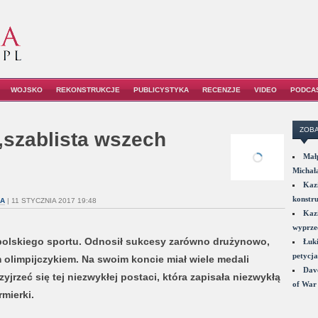
WOJSKO
REKONSTRUKCJE
PUBLICYSTYKA
RECENZJE
VIDEO
PODCA
ZOBA
„szablista wszech
Małp
Michał
Kazi
konstru
A
| 11 STYCZNIA 2017 19:48
Kazi
wyprzed
 polskiego sportu. Odnosił sukcesy zarówno drużynowo,
Łuki
petycja
m olimpijczykiem. Na swoim koncie miał wiele medali
Dave
yjrzeć się tej niezwykłej postaci, która zapisała niezwykłą
of War 
rmierki.