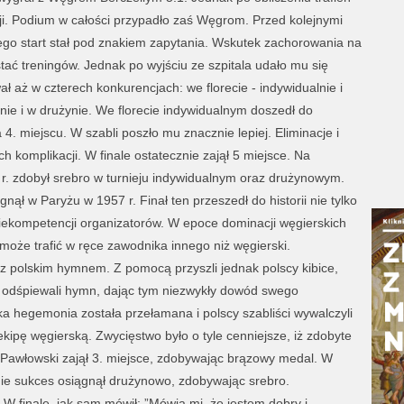
ji. Podium w całości przypadło zaś Węgrom. Przed kolejnymi
go start stał pod znakiem zapytania. Wskutek zachorowania na
tać treningów. Jednak po wyjściu ze szpitala udało mu się
ł aż w czterech konkurencjach: we florecie - indywidualnie i
nie i w drużynie. We florecie indywidualnym doszedł do
 4. miejscu. W szabli poszło mu znacznie lepiej. Eliminacje i
 komplikacji. W finale ostatecznie zajął 5 miejsce. Na
r. zdobył srebro w turnieju indywidualnym oraz drużynowym.
gnął w Paryżu w 1957 r. Finał ten przeszedł do historii nie tylko
iekompetencji organizatorów. W epoce dominacji węgierskich
ł może trafić w ręce zawodnika innego niż węgierski.
 z polskim hymnem. Z pomocą przyszli jednak polscy kibice,
mi odśpiewali hymn, dając tym niezwykły dowód swego
a hegemonia została przełamana i polscy szabliści wywalczyli
ekipę węgierską. Zwycięstwo było o tyle cenniejsze, iż zdobyte
 Pawłowski zajął 3. miejsce, zdobywając brązowy medal. W
mie sukces osiągnął drużynowo, zdobywając srebro.
 W finale, jak sam mówił: ”Mówią mi, że jestem dobry i