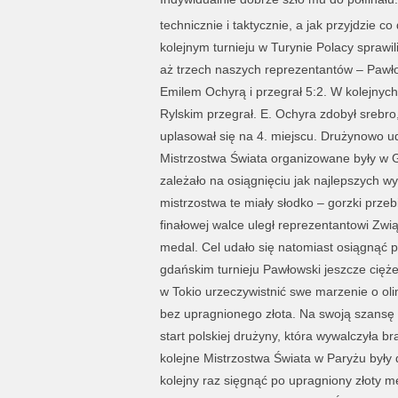
technicznie i taktycznie, a jak przyjdzie c
kolejnym turnieju w Turynie Polacy sprawi
aż trzech naszych reprezentantów – Pawłow
Emilem Ochyrą i przegrał 5:2. W kolejnych 
Rylskim przegrał. E. Ochyra zdobył srebro
uplasował się na 4. miejscu. Drużynowo uda
Mistrzostwa Świata organizowane były w 
zależało na osiągnięciu jak najlepszych wy
mistrzostwa te miały słodko – gorzki prz
finałowej walce uległ reprezentantowi Zw
medal. Cel udało się natomiast osiągnąć p
gdańskim turnieju Pawłowski jeszcze ciężej
w Tokio urzeczywistnić swe marzenie o olim
bez upragnionego złota. Na swoją szansę m
start polskiej drużyny, która wywalczyła
kolejne Mistrzostwa Świata w Paryżu były
kolejny raz sięgnąć po upragniony złoty 