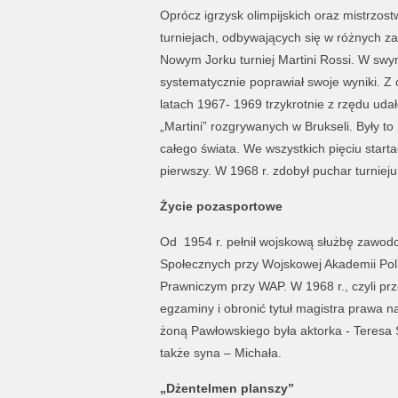
Oprócz igrzysk olimpijskich oraz mistrzost
turniejach, odbywających się w różnych za
Nowym Jorku turniej Martini Rossi. W swym
systematycznie poprawiał swoje wyniki. Z
latach 1967- 1969 trzykrotnie z rzędu uda
„Martini” rozgrywanych w Brukseli. Były to
całego świata. We wszystkich pięciu starta
pierwszy. W 1968 r. zdobył puchar turnieju
Życie pozasportowe
Od 1954 r. pełnił wojskową służbę zawodo
Społecznych przy Wojskowej Akademii Pol
Prawniczym przy WAP. W 1968 r., czyli pr
egzaminy i obronić tytuł magistra prawa 
żoną Pawłowskiego była aktorka - Teresa S
także syna – Michała.
„Dżentelmen planszy”