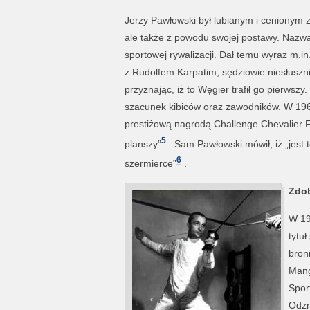
Jerzy Pawłowski był lubianym i cenionym 
ale także z powodu swojej postawy. Nazwa
sportowej rywalizacji. Dał temu wyraz m.i
z Rudolfem Karpatim, sędziowie niesłuszn
przyznając, iż to Węgier trafił go pierwsz
szacunek kibiców oraz zawodników. W 196
prestiżową nagrodą Challenge Chevalier F
5
planszy”
. Sam Pawłowski mówił, iż „jest 
6
szermierce”
.
Zdob
W 19
tytu
bron
Mang
Spor
Odzn