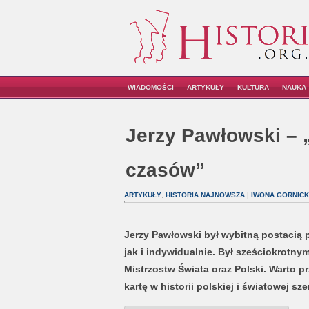
WIADOMOŚCI
ARTYKUŁY
KULTURA
NAUKA
Jerzy Pawłowski – 
czasów”
ARTYKUŁY
,
HISTORIA NAJNOWSZA
|
IWONA GORNICK
Jerzy Pawłowski był wybitną postacią
jak i indywidualnie. Był sześciokrotny
Mistrzostw Świata oraz Polski. Warto prz
kartę w historii polskiej i światowej sze