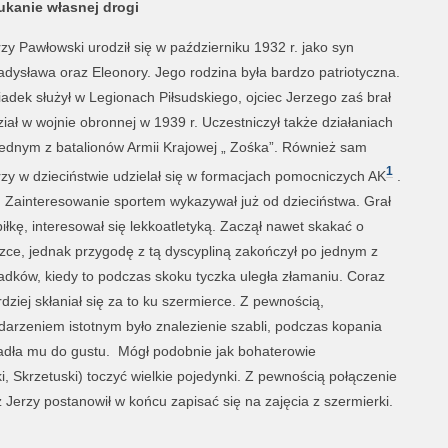
ukanie własnej drogi
zy Pawłowski urodził się w październiku 1932 r. jako syn
adysława oraz Eleonory. Jego rodzina była bardzo patriotyczna.
adek służył w Legionach Piłsudskiego, ojciec Jerzego zaś brał
iał w wojnie obronnej w 1939 r. Uczestniczył także działaniach
jednym z batalionów Armii Krajowej „ Zośka”. Również sam
1
rzy w dzieciństwie udzielał się w formacjach pomocniczych AK
.
interesowanie sportem wykazywał już od dzieciństwa. Grał
iłkę, interesował się lekkoatletyką. Zaczął nawet skakać o
czce, jednak przygodę z tą dyscypliną zakończył po jednym z
adków, kiedy to podczas skoku tyczka uległa złamaniu. Coraz
dziej skłaniał się za to ku szermierce. Z pewnością,
darzeniem istotnym było znalezienie szabli, podczas kopania
padła mu do gustu. Mógł podobnie jak bohaterowie
, Skrzetuski) toczyć wielkie pojedynki. Z pewnością połączenie
Jerzy postanowił w końcu zapisać się na zajęcia z szermierki.