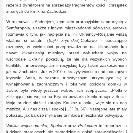
razem z dyrektorem na sprzedaży fragmentów kości i chrząstek
zmarłych do klinik na Zachodzie.
W rozmowie z Andriejem, krymskim prorosyjskim separatystą z
Symferopola, a także z innymi mieszkańcami półwyspu, autorka
rozmawia o tym, jak napięcia na linii Ukraińcy–Rosjanie widzą
właśnie ci ostatni (
Bajki krymskie
).Ciekawe i pouczające
rozmowy, w większości przeprowadzone na kilkanaście lub
nawet kilkadziesiąt miesięcy przed wybuchem wojny na
wschodzie Ukrainy, pokazują, że nie dla wszystkich wybuch
konfliktu i interwencja armii rosyjskiej były takim zaskoczeniem
jak na Zachodzie. Już w 2010 r. krążyły wieści o nadchodzącym
kryzysie. Anna, w sezonie turystycznym utrzymująca się z
wynajmowania zagranicznym i lokalnym gościom domku w
Jałcie, była wtedy jeszcze wobec nich sceptyczna: „Plotki o
zbliżającej się wojnie na Krymie powtarza konkurencja z Soczi.
Mają brudne plaże i zbrojny Kaukaz u boku, więc się na nas
mszczą. A u nas cisza i spokój […]” (s. 66). Następne lata miały
pokazać, jak bardzo myliła się ta młoda mieszkanka półwyspu.
Wielka wojna odeska
,
Spalona
oraz
Preludium
to reportaże o
ludziach starających się samodzielnie dojść sprawiedliwości i