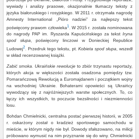
wywiady i analizy prasowe, okazjonalnie tłumaczy teksty z
języka białoruskiego i rosyjskiego. W 2011 r. otrzymała nagrodę
Amnesty International „Pióro nadziei” za najlepszy tekst
1
poświęcony prawom człowieka
. W 2015 r. została nominowana
do nagrody PAP im. Ryszarda Kapuścińskiego za tekst
Iryna
spod słupa
, poświęcony linczowi w Donieckiej Republice
2
Ludowej
. Przedruk tego tekstu, pt.
Kobieta spod słupa
, wszedł
w skład recenzowanej książki.
Zabić smoka. Ukraińskie rewolucje
to zbiór trzynastu reportaży,
których akcja w większości została osadzona pomiędzy tzw.
Pomarańczową Rewolucją a Euromajdanem i początkiem wojny
na wschodniej Ukrainie. Bohaterami opowieści są Ukraińcy
wywodzący się z najróżniejszych warstw społecznych. To, co
łączy ich wszystkich, to poczucie bezsilności i niezmienności
losu.
Bohdan Chmielnicki, centralna postać pierwszej historii, w 2005
r. oskarżony został o kradzież sportowego samochodu w
mieście, w którym nigdy nie był. Dowody sfałszowano, na milicji
próbowano wymusić na nim przyznanie się do winy. Chmielnicki