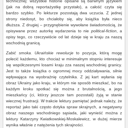
technicznej: wszystkie historie opisane są barwnym językiem
(jak na dobrą reportażystkę przystało), a całość czyta się
bardzo szybko. Po lekturze pozostają dwa uczucia. Z jednej
strony niedosyt, bo chciałoby się, aby książka była nieco
dłuższa. Z drugiej – przygnębienie wywołane świadomością, że
opisywane przez autorkę wydarzenia to nie
political-fiction
, a
opisy tego, co rzeczywiście od lat dzieje się w kraju za naszą
wschodnią granicą.
Zabić smoka. Ukraińskie rewolucje
to pozycja, którą mogę
polecić każdemu, kto chociaż w minimalnym stopniu interesuje
się współczesnymi losami kraju zza naszej wschodniej granicy.
Jest to także książka o ogromnej mocy oddziaływania, silnie
wpływająca na wyobraźnię czytelnika. Z jej kart wyłania się
obraz Ukrainy jako kraju, w którym nie sposób mieszkać, bo na
każdym kroku spotkać się można z brutalnością, a jego
mieszkańcy (ci, którzy jeszcze tam pozostali) żyją w stanie
wiecznej frustracji. W trakcie lektury pamiętać jednak należy, że
reportaż jako taki często dotyka spraw skrajnych, a negatywny
obraz naszego wschodniego sąsiada, jaki wynieść można z
lektury Katarzyny Kwiatkowskiej-Moskalewicz, w dużej mierze
wynika właśnie z natężenia tych skrajności.