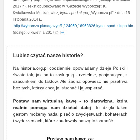
2017 r.). Tekst opublikowano w ”Gazecie Wyborczej”: K.
Kwiatkowska-Moskalewicz,
Iryna spod słupa
, „Wyborcza.pl” z dnia 15
listopada 2014 r.,
http://wyborcza.pl/magazyn/1,124059,16963826,Iryna_spod_slupa.html
(dostęp: 6 kwietnia 2017 r.). [
↩
]
Lubisz czytać nasze historie?
Na historia.org.pl codziennie opowiadamy dzieje Polski i
świata tak, jak na to zasługują - rzetelnie, pasjonująco, z
szacunkiem do faktów. Ale żadna opowieść nie przetrwa
bez tych, którzy chcą jej słuchać i ją wspierać.
Postaw nam wirtualną kawę - to darowizna, która
realnie pomaga nam działać dalej
. To dzięki takim
gestom możemy nadal pisać o zwycięstwach, bohaterach
i wydarzeniach, które zbudowały naszą tożsamość.
Postaw nam kawę za: