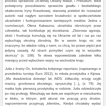
procesu oprawców 18-letniej Oksany Makar, i
Preludium
, tekst
poświęcony poszukiwaniu sprawców gwałtu i bestialskiego
okaleczenia Iryny Kraszkowej, stanowią pretekst do rozważań
autorki nad nagłym wzrostem brutalności w społeczeństwie
ukraińskim i funkcjonowaniem tamtejszych mediów. Jedna z
rozmówczyń, Ołena Kabaszna, ukraińska obrończyni praw
człowieka, tak konkluduje jej dociekania: „Zbiorowa agresja,
złość i frustracja kumulują się na Ukrainie od lat i raz po raz
wybuchają okrutną zbrodnią. Bo w swoim kraju nic nie
znaczymy, bo władze robią z nami, co chcą, bo prawo pięści jest
jedyną zasadą. Aż strach pomyśleć czym się to wszystko
skończy” (s. 108). Te słowa wypowiedziała zaledwie kilka
miesięcy przed wybuchem wojny na wschodzie kraju.
Julia z krainy Os
, bohaterka kolejnego reportażu (napisanego w
przededniu turnieju Euro 2012), to młoda prostytutka z Kijowa.
„Ma dwadzieścia dziewięć lat, AIDS, żółtaczkę, erozję szyjki
macicy, gronkowca złocistego, opryszczkę [...]„ (s. 79). Jej
matka była pierwszą prostytutką w rodzinie, Julia odziedziczyła
po niej profesję. Mieszkają we dwie,we wspólnym w mieszkanku
w bloku, w którym, jeśli akurat nie pracują przy drodze,
naprzemiennie przyjmują „klientów„. Kiedyś chciałaby wydać