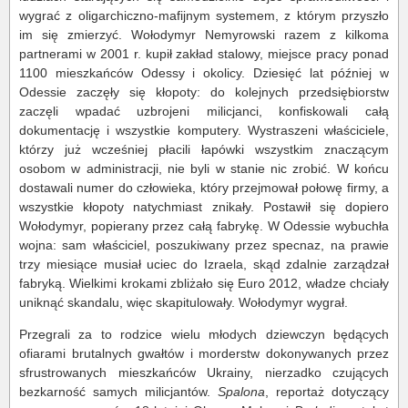
wygrać z oligarchiczno-mafijnym systemem, z którym przyszło
im się zmierzyć. Wołodymyr Nemyrowski razem z kilkoma
partnerami w 2001 r. kupił zakład stalowy, miejsce pracy ponad
1100 mieszkańców Odessy i okolicy. Dziesięć lat później w
Odessie zaczęły się kłopoty: do kolejnych przedsiębiorstw
zaczęli wpadać uzbrojeni milicjanci, konfiskowali całą
dokumentację i wszystkie komputery. Wystraszeni właściciele,
którzy już wcześniej płacili łapówki wszystkim znaczącym
osobom w administracji, nie byli w stanie nic zrobić. W końcu
dostawali numer do człowieka, który przejmował połowę firmy, a
wszystkie kłopoty natychmiast znikały. Postawił się dopiero
Wołodymyr, popierany przez całą fabrykę. W Odessie wybuchła
wojna: sam właściciel, poszukiwany przez specnaz, na prawie
trzy miesiące musiał uciec do Izraela, skąd zdalnie zarządzał
fabryką. Wielkimi krokami zbliżało się Euro 2012, władze chciały
uniknąć skandalu, więc skapitulowały. Wołodymyr wygrał.
Przegrali za to rodzice wielu młodych dziewczyn będących
ofiarami brutalnych gwałtów i morderstw dokonywanych przez
sfrustrowanych mieszkańców Ukrainy, nierzadko czujących
bezkarność samych milicjantów.
Spalona
, reportaż dotyczący