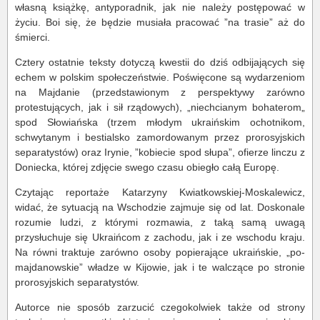
własną książkę, antyporadnik, jak nie należy postępować w
życiu. Boi się, że będzie musiała pracować ”na trasie” aż do
śmierci.
Cztery ostatnie teksty dotyczą kwestii do dziś odbijających się
echem w polskim społeczeństwie. Poświęcone są wydarzeniom
na Majdanie (przedstawionym z perspektywy zarówno
protestujących, jak i sił rządowych), „niechcianym bohaterom„
spod Słowiańska (trzem młodym ukraińskim ochotnikom,
schwytanym i bestialsko zamordowanym przez prorosyjskich
separatystów) oraz Irynie, ”kobiecie spod słupa”, ofierze linczu z
Doniecka, której zdjęcie swego czasu obiegło całą Europę.
Czytając reportaże Katarzyny Kwiatkowskiej-Moskalewicz,
widać, że sytuacją na Wschodzie zajmuje się od lat. Doskonale
rozumie ludzi, z którymi rozmawia, z taką samą uwagą
przysłuchuje się Ukraińcom z zachodu, jak i ze wschodu kraju.
Na równi traktuje zarówno osoby popierające ukraińskie, „po-
majdanowskie” władze w Kijowie, jak i te walczące po stronie
prorosyjskich separatystów.
Autorce nie sposób zarzucić czegokolwiek także od strony