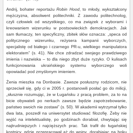
Andrij, bohater reportażu
Robin Hood
, to młody, wykształcony
mężczyzna, absolwent politechniki. Z zawodu politechnolog,
czyli człowiek od wszystkiego, co ma związek z wyborami i
kreowaniem wizerunku w postsowieckich demokracjach. Jak
sam tłumaczy, ten specyficzny, zbitek słów oznacza: „speca od
politycznego wizerunku, reżysera kampanii wyborczych,
specjalistę od białego i czarnego PR-u, wielkiego manipulatora
elektoratem” (s. 41). Nie chce zdradzać swojego prawdziwego
imienia i nazwiska – to dla niego zbyt duże ryzyko. O kulisach
funkcjonowania ukraińskiego systemu wyborczego woli
opowiadać pod zmyślonym imieniem.
Żenia mieszka na Donbasie. Zawsze posłuszny rodzicom, nie
sprzeciwił się, gdy ci w 2005 r. postanowili posłać go do milicji,
„słusznie rozumując, że w Ługańsku z pracą problem, za to na
bicie obywateli po nerkach zawsze będzie zapotrzebowanie,
państwo swoich nie zostawi” (s. 50). W akademii wytrzymał tylko
dwa lata, poszedł na uniwersytet studiować filozofię. Żeby nie
wyjść na intelektualistę, po godzinach dorabiał, chwytając się
najtrudniejszych i najcięższych prac. Tak trafił do ługańskiej
kostnicy, gdzie przepracował aż do wojny, dorabiając na boku