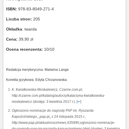
ISBN:
978-83-8049-271-4
Liczba stron:
205
Okładka
: twarda
Cena:
39,90 zł
Ocena recenzenta:
10/10
Redakcja merytoryczna: Malwina Lange
Korekta językowa: Edyta Chrzanowska
K. Kwiatkowska-Moskalewicz,
Czarne.com.pl
,
http://czarne.com.pl/katalog/autorzy/katarzyna-kwiatkowska-
moskalewicz (dostęp: 3 kwietnia 2017 r.). [
↩
]
Ogłoszono nominacje do nagrody PAP im. Ryszarda
Kapuścińskiego
, „pap.pl„ z 24 listopada 2015 r.,
http://www.pap.pl/aktualnosci/news,435990,ogloszono-nominacje-
do-nagrody-pap-im-ryszarda-kapuscinskiego.html (dostęp: 3 kwietnia