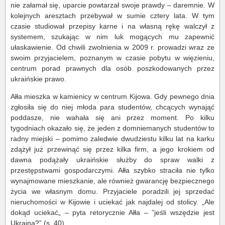
nie załamał się, uparcie powtarzał swoje prawdy – daremnie. W
kolejnych aresztach przebywał w sumie cztery lata. W tym
czasie studiował przepisy karne i na własną rękę walczył z
systemem, szukając w nim luk mogących mu zapewnić
ułaskawienie. Od chwili zwolnienia w 2009 r. prowadzi wraz ze
swoim przyjacielem, poznanym w czasie pobytu w więzieniu,
centrum porad prawnych dla osób poszkodowanych przez
ukraińskie prawo.
Ałła mieszka w kamienicy w centrum Kijowa. Gdy pewnego dnia
zgłosiła się do niej młoda para studentów, chcących wynająć
poddasze, nie wahała się ani przez moment. Po kilku
tygodniach okazało się, że jeden z domniemanych studentów to
radny miejski – pomimo zaledwie dwudziestu kilku lat na karku
zdążył już przewinąć się przez kilka firm, a jego krokiem od
dawna podążały ukraińskie służby do spraw walki z
przestępstwami gospodarczymi. Ałła szybko straciła nie tylko
wynajmowane mieszkanie, ale również gwarancję bezpiecznego
życia we własnym domu. Przyjaciele poradzili jej sprzedać
nieruchomości w Kijowie i uciekać jak najdalej od stolicy. „Ale
dokąd uciekać„ – pyta retorycznie Ałła – ”jeśli wszędzie jest
Ukraina?” (s. 40).