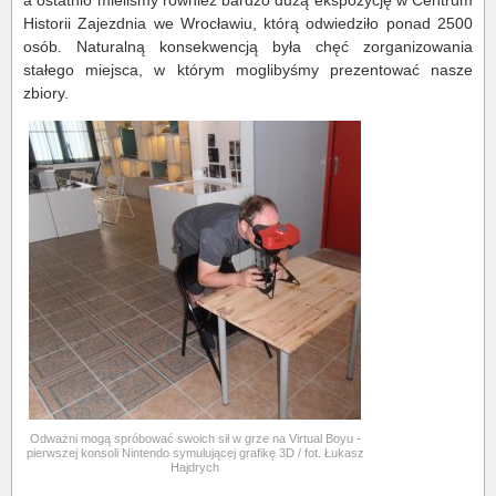
a ostatnio mieliśmy również bardzo dużą ekspozycję w Centrum
Historii Zajezdnia we Wrocławiu, którą odwiedziło ponad 2500
osób. Naturalną konsekwencją była chęć zorganizowania
stałego miejsca, w którym moglibyśmy prezentować nasze
zbiory.
Odważni mogą spróbować swoich sił w grze na Virtual Boyu -
pierwszej konsoli Nintendo symulującej grafikę 3D / fot. Łukasz
Hajdrych