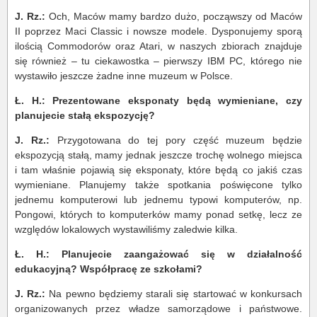
J. Rz.:
Och, Maców mamy bardzo dużo, począwszy od Maców
II poprzez Maci Classic i nowsze modele. Dysponujemy sporą
ilością Commodorów oraz Atari, w naszych zbiorach znajduje
się również – tu ciekawostka – pierwszy IBM PC, którego nie
wystawiło jeszcze żadne inne muzeum w Polsce.
Ł. H.: Prezentowane eksponaty będą wymieniane, czy
planujecie stałą ekspozycję?
J. Rz.:
Przygotowana do tej pory część muzeum będzie
ekspozycją stałą, mamy jednak jeszcze trochę wolnego miejsca
i tam właśnie pojawią się eksponaty, które będą co jakiś czas
wymieniane. Planujemy także spotkania poświęcone tylko
jednemu komputerowi lub jednemu typowi komputerów, np.
Pongowi, których to komputerków mamy ponad setkę, lecz ze
względów lokalowych wystawiliśmy zaledwie kilka.
Ł. H.: Planujecie zaangażować się w działalność
edukacyjną? Współpracę ze szkołami?
J. Rz.:
Na pewno będziemy starali się startować w konkursach
organizowanych przez władze samorządowe i państwowe.