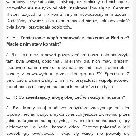
wzorcowy przykład takiej instytucji, czerpaliśmy od nich sporo
pomysłów. Ale nie tylko od nich: inspirowaliśmy się np. Centrum
Historii Zajezdnia i kilkoma innymi nowoczesnymi muzeami.
Dodaliśmy również kilka elementów od siebie, tak aby całość
była żywa i przyciągała odbiorców.
Ł. H.: Zamierzacie współpracować z muzeum w Berlinie?
Macie z nim stały kontakt?
J. Rz.
: Tak, można nawet powiedzieć, że nasza ostatnia wizyta
tam była „wizytą gościnną”. Mieliśmy dla nich mały prezent,
niedawno sami również otrzymaliśmy od nich upominek –
kasetę z nowo-wydaną przez nich grą na ZX Spectrum. Z
pewnością zamierzamy z nimi w przyszłości współpracować,
podobnie jak i z innymi muzeami komputerów i nie tylko.
Ł
. H.: Co zwiedzający mogą obejrzeć w waszym muzeum?
J. Rz.
: Mamy tutaj mnóstwo zabytków: zaczynając od gier
typowo mechanicznych, wykonywanych jeszcze z drewna, przez
takie nakręcane na sprężynkę, gry elektro-mechaniczne, gry
elektryczne i w końcu konsole video. Chcemy pokazać w jaki
sposób gry ewoluowały i skąd się wzięły, nie pojawiły się