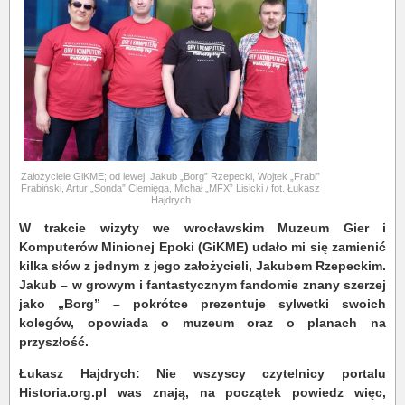
Założyciele GiKME; od lewej: Jakub
„
Borg
”
Rzepecki, Wojtek
„Frabi”
Frabiński, Artur
„Sonda”
Ciemięga, Michał
„MFX”
Lisicki / fot. Łukasz
Hajdrych
W trakcie wizyty we wrocławskim Muzeum Gier i
Komputerów Minionej Epoki (GiKME) udało mi się zamienić
kilka słów z jednym z jego założycieli, Jakubem Rzepeckim.
Jakub – w growym i fantastycznym fandomie znany szerzej
jako „Borg” – pokrótce prezentuje sylwetki swoich
kolegów, opowiada o muzeum oraz o planach na
przyszłość.
Łukasz Hajdrych: Nie wszyscy czytelnicy portalu
Historia.org.pl was znają, na początek powiedz więc,