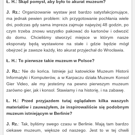
Ł. H.: Skąd pomysł, aby było to akurat muzeum?
J. Rz.:
Organizowanie wystaw jest bardzo satysfakcjonujące,
ma jednak pewien problem: ich przygotowanie pochłania wiele
dni, podczas gdy sama impreza zajmuje najwyżej 48 godzin, po
czym trzeba znowu wszystko pakować do kartonów i odwozić
do domu. Chcieliśmy stworzyć miejsce w którym nasze
eksponaty będą wystawione na stałe i gdzie będzie mógł
obejrzeć je zawsze każdy, kto akurat przyjechał do Wrocławia.
Ł. H.: To pierwsze takie muzeum w Polsce?
J. Rz.:
Nie do końca. Istnieje już katowickie Muzeum Historii
Informatyki i Komputerów, a w Karpaczu działa Muzeum Konsol
Gier Video, ale my jesteśmy na pewno pierwszym muzeum
zarówno gier, jak i konsol. Stawiamy i na historię, i na zabawę.
Ł. H.: Przed przyjazdem tutaj oglądałem kilka waszych
materiałów i zauważyłem, że inspirowaliście się podobnym
muzeum istniejącym w Berlinie?
J. Rz.
: Tak, byliśmy swego czasu w Berlinie. Mają tam bardzo
ciekawe muzeum, większe od naszego. Jest to w tej chwili