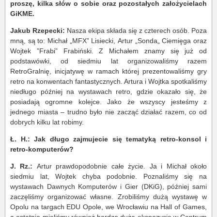
proszę, kilka słów o sobie oraz pozostałych założycielach
GiKME.
Jakub Rzepecki:
Nasza ekipa składa się z czterech osób. Poza
mną, są to: Michał „MFX” Lisiecki,
Artur „Sonda„ Ciemięga oraz
Wojtek ”Frabi” Frabiński. Z Michałem znamy się już od
podstawówki, od siedmiu lat organizowaliśmy razem
RetroGralnię, inicjatywę w ramach której prezentowaliśmy gry
retro na konwentach fantastycznych. Artura i Wojtka spotkaliśmy
niedługo później na wystawach retro, gdzie okazało się, że
posiadają ogromne kolejce. Jako że wszyscy jesteśmy z
jednego miasta – trudno było nie zacząć działać razem, co od
dobrych kilku lat robimy.
Ł. H.: Jak długo zajmujecie się tematyką retro-konsol i
retro-komputerów?
J. Rz.:
Artur prawdopodobnie całe życie. Ja i Michał około
siedmiu lat, Wojtek chyba podobnie. Poznaliśmy się na
wystawach Dawnych Komputerów i Gier (DKiG), później sami
zaczęliśmy organizować własne. Zrobiliśmy dużą wystawę w
Opolu na targach EDU Opole, we Wrocławiu na Hall of Games,