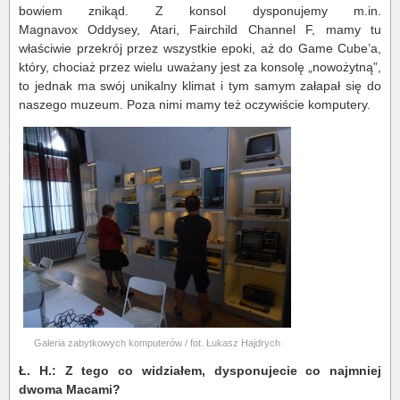
bowiem znikąd. Z konsol dysponujemy m.in.
Magnavox
Oddysey, Atari, Fairchild Channel F, mamy tu
właściwie przekrój przez wszystkie epoki, aż do Game Cube’a,
który, chociaż przez wielu uważany jest za konsolę „nowożytną”,
to jednak ma swój unikalny klimat i tym samym załapał się do
naszego muzeum. Poza nimi mamy też oczywiście komputery.
Galeria zabytkowych komputerów / fot. Łukasz Hajdrych
Ł. H.: Z tego co widziałem, dysponujecie co najmniej
dwoma Macami?