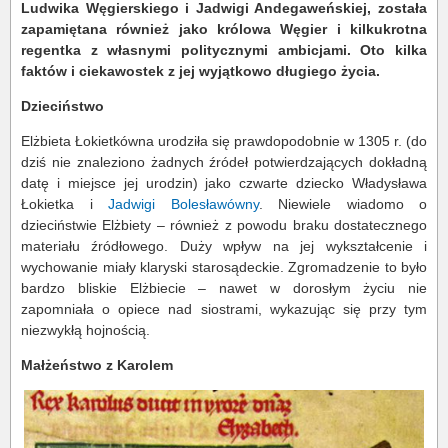
Ludwika Węgierskiego i Jadwigi Andegaweńskiej, została
zapamiętana również jako królowa Węgier i kilkukrotna
regentka z własnymi politycznymi ambicjami. Oto kilka
faktów i ciekawostek z jej wyjątkowo długiego życia.
Dzieciństwo
Elżbieta Łokietkówna urodziła się prawdopodobnie w 1305 r. (do
dziś nie znaleziono żadnych źródeł potwierdzających dokładną
datę i miejsce jej urodzin) jako czwarte dziecko Władysława
Łokietka i
Jadwigi Bolesławówny
. Niewiele wiadomo o
dzieciństwie Elżbiety – również z powodu braku dostatecznego
materiału źródłowego. Duży wpływ na jej wykształcenie i
wychowanie miały klaryski starosądeckie. Zgromadzenie to było
bardzo bliskie Elżbiecie – nawet w dorosłym życiu nie
zapomniała o opiece nad siostrami, wykazując się przy tym
niezwykłą hojnością.
Małżeństwo z Karolem