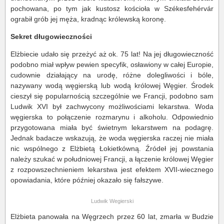
pochowana, po tym jak kustosz kościoła w Székesfehérvár
ograbił grób jej męża, kradnąc królewską koronę.
Sekret długowieczności
Elżbiecie udało się przeżyć aż ok. 75 lat! Na jej długowieczność
podobno miał wpływ pewien specyfik, osławiony w całej Europie,
cudownie działający na urodę, różne dolegliwości i bóle,
nazywany wodą węgierską lub wodą królowej Węgier. Środek
cieszył się popularnością szczególnie we Francji, podobno sam
Ludwik XVI był zachwycony możliwościami lekarstwa. Woda
węgierska to połączenie rozmarynu i alkoholu. Odpowiednio
przygotowana miała być świetnym lekarstwem na podagrę.
Jednak badacze wskazują, że woda węgierska raczej nie miała
nic wspólnego z Elżbietą Łokietkówną. Źródeł jej powstania
należy szukać w południowej Francji, a łączenie królowej Węgier
z rozpowszechnieniem lekarstwa jest efektem XVII-wiecznego
opowiadania, które później okazało się fałszywe.
Ludwik Wegierski
Elżbieta panowała na Węgrzech przez 60 lat, zmarła w Budzie