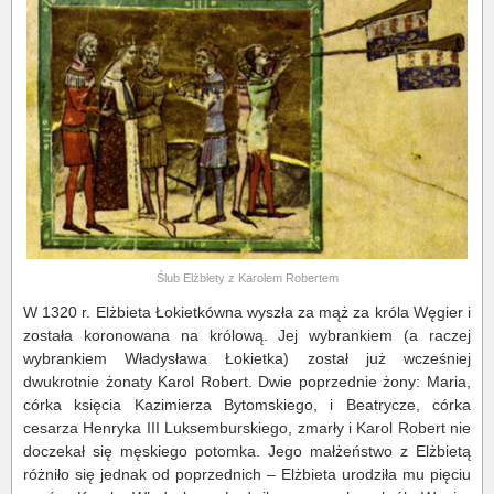
Ślub Elżbiety z Karolem Robertem
W 1320 r. Elżbieta Łokietkówna wyszła za mąż za króla Węgier i
została koronowana na królową. Jej wybrankiem (a raczej
wybrankiem Władysława Łokietka) został już wcześniej
dwukrotnie żonaty Karol Robert. Dwie poprzednie żony: Maria,
córka księcia Kazimierza Bytomskiego, i Beatrycze, córka
cesarza Henryka III Luksemburskiego, zmarły i Karol Robert nie
doczekał się męskiego potomka. Jego małżeństwo z Elżbietą
różniło się jednak od poprzednich – Elżbieta urodziła mu pięciu