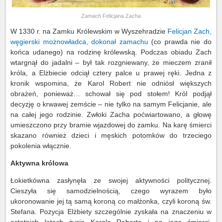
Zamach Felicjana Zacha
W 1330 r. na Zamku Królewskim w Wyszehradzie
Felicjan Zach,
węgierski możnowładca, dokonał zamachu
(co prawda nie do
końca udanego) na rodzinę królewską. Podczas obiadu Zach
wtargnął do jadalni – był tak rozgniewany, że mieczem zranił
króla, a Elżbiecie odciął cztery palce u prawej ręki. Jedna z
kronik wspomina, że Karol Robert nie odniósł większych
obrażeń, ponieważ… schował się pod stołem! Król podjął
decyzję o krwawej zemście – nie tylko na samym Felicjanie, ale
na całej jego rodzinie. Zwłoki Zacha poćwiartowano, a głowę
umieszczono przy bramie wjazdowej do zamku. Na karę śmierci
skazano również dzieci i męskich potomków do trzeciego
pokolenia włącznie.
Aktywna królowa
Łokietkówna zasłynęła ze swojej aktywności politycznej.
Cieszyła się samodzielnością, czego wyrazem było
ukoronowanie jej tą samą koroną co małżonka, czyli koroną św.
Stefana. Pozycja Elżbiety szczególnie zyskała na znaczeniu w
ostatnich latach życia Karola Roberta i po jego śmierci.