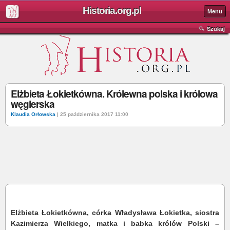
Historia.org.pl
Menu
Szukaj
Elżbieta Łokietkówna. Królewna polska i królowa
węgierska
Klaudia Orłowska
| 25 października 2017 11:00
Elżbieta Łokietkówna, córka Władysława Łokietka, siostra
Kazimierza Wielkiego, matka i babka królów Polski –