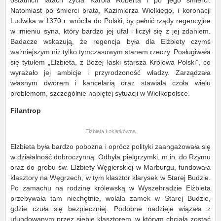
Natomiast po śmierci brata, Kazimierza Wielkiego, i koronacji
Ludwika w 1370 r. wróciła do Polski, by pełnić rządy regencyjne
w imieniu syna, który bardzo jej ufał i liczył się z jej zdaniem.
Badacze wskazują, że regencja była dla Elżbiety czymś
ważniejszym niż tylko tymczasowym stanem rzeczy. Posługiwała
się tytułem „Elżbieta, z Bożej łaski starsza Królowa Polski”, co
wyrażało jej ambicje i przyrodzoność władzy. Zarządzała
własnym dworem i kancelarią oraz stawiała czoła wielu
problemom, szczególnie napiętej sytuacji w Wielkopolsce.
Filantrop
Elżbieta Łokietkówna
Elżbieta była bardzo pobożna i oprócz polityki zaangażowała się
w działalność dobroczynną. Odbyła pielgrzymki, m.in. do Rzymu
oraz do grobu św. Elżbiety Węgierskiej w Marburgu, fundowała
klasztory na Węgrzech, w tym klasztor klarysek w Starej Budzie.
Po zamachu na rodzinę królewską w Wyszehradzie Elżbieta
przebywała tam niechętnie, wolała zamek w Starej Budzie,
gdzie czuła się bezpieczniej. Podobne nadzieje wiązała z
ufundowanym przez siebie klasztorem, w którym chciała zostać