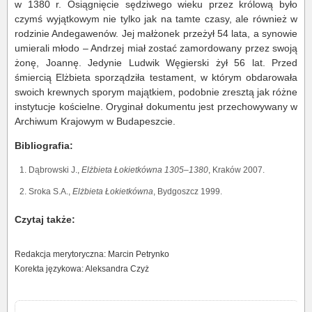
w 1380 r. Osiągnięcie sędziwego wieku przez królową było
czymś wyjątkowym nie tylko jak na tamte czasy, ale również w
rodzinie Andegawenów. Jej małżonek przeżył 54 lata, a synowie
umierali młodo – Andrzej miał zostać zamordowany przez swoją
żonę, Joannę. Jedynie Ludwik Węgierski żył 56 lat. Przed
śmiercią Elżbieta sporządziła testament, w którym obdarowała
swoich krewnych sporym majątkiem, podobnie zresztą jak różne
instytucje kościelne. Oryginał dokumentu jest przechowywany w
Archiwum Krajowym w Budapeszcie.
Bibliografia:
Dąbrowski J.,
Elżbieta Łokietkówna 1305–1380
, Kraków 2007.
Sroka S.A.,
Elżbieta Łokietkówna
, Bydgoszcz 1999.
Czytaj także:
Redakcja merytoryczna: Marcin Petrynko
Korekta językowa: Aleksandra Czyż