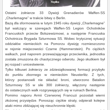
Ostatni żołnierze 33 Dywizji Grenadierów Waffen-SS
„Charlemagne” w trakcie bitwy o Berlin.
Bazą dla sformowania w lutym 1945 roku dywizji „Charlemagne”
był walczący w szeregach Waffen-SS Legion Ochotników
Francuskich przeciw Bolszewizmowi, a następnie Francuska
Ochotnicza Brygada Szturmowa SS. Wobec krytycznej sytuacji
oddziałów niemieckich na Pomorzu dywizję rozmieszczono
w rejonie miejscowości Czarne (Hammerstein). Po ciężkich
walkach, pod naporem przeważającego przeciwnika, jednostka
została zmuszona do chaotycznego odwrotu. Jego skutkiem był
jej rozpad i unicestwienie.
Tylko kilkuset żołnierzy ze zdziesiątkowanej formacji przybyło
do punktu zbornego w niemieckim Neusterlitz. Z tych,
którzy postanowili nie składać broni, utworzono Batalion
Szturmowy SS w sile 300 żołnierzy, włączony następnie
do ostatecznych walk rozgrywających się w ruinach Berlina.
Pomimo naporu Armii Czerwonej Francuzi pozostali wierni
złożonej przysiędze. Ponosząc ciężkie straty, odpierali kolejne
ataki mimo zbliżającej się nieuchronnie klęski.