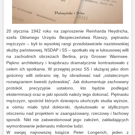
20 stycznia 1942 roku na zaproszenie Reinharda Heydricha,
szefa Głównego Urzędu Bezpieczeństwa Rzeszy, piętnastu
mężczyzn – byli to wysokiej rangi przedstawiciele nazistowskiej
służby państwowej, NSDAP i SS – spotkało się w luksusowej willi
na zachodnich obrzeżach Berlina, przy Grosser Wannsee.
Piękno architektury i krajobrazu dramatycznie kontrastowało z
celem ich spotkania. W przejętej przez SS i służącej jako dom
gościnny willi zebrano się, by obradować nad „ostatecznym
rozwiązaniem kwestii żydowskiej”. Jak dokumentuje zachowany
protokół, precyzyjnie ustalono, kto będzie podlegać
eksterminacji oraz w jaki sposób należy tego dokonać. Piętnastu
mężczyzn, spośród których dziesięciu ukończyło studia wyższe,
a ośmiu miało tytuł doktorski, dyskutowało w idyllicznym
otoczeniu nad projektem w zaangażowany, rzeczowy i fachowy
sposób. Nikt nie zakwestionował jego założeń, zakładających
wymordowanie jedenastu milionów ludzi.
W swojej najnowszej książce Peter Longerich, jeden z