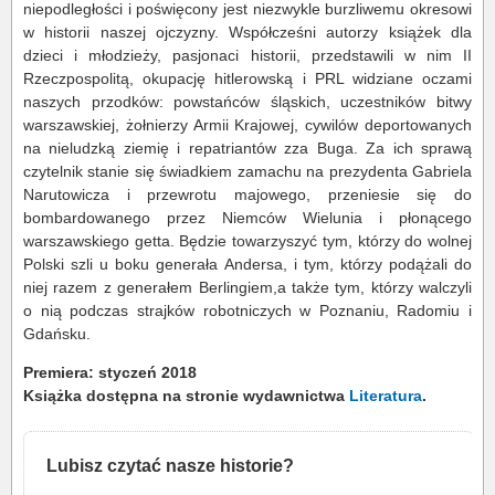
niepodległości i poświęcony jest niezwykle burzliwemu okresowi
w historii naszej ojczyzny. Współcześni autorzy książek dla
dzieci i młodzieży, pasjonaci historii, przedstawili w nim II
Rzeczpospolitą, okupację hitlerowską i PRL widziane oczami
naszych przodków: powstańców śląskich, uczestników bitwy
warszawskiej, żołnierzy Armii Krajowej, cywilów deportowanych
na nieludzką ziemię i repatriantów zza Buga. Za ich sprawą
czytelnik stanie się świadkiem zamachu na prezydenta Gabriela
Narutowicza i przewrotu majowego, przeniesie się do
bombardowanego przez Niemców Wielunia i płonącego
warszawskiego getta. Będzie towarzyszyć tym, którzy do wolnej
Polski szli u boku generała Andersa, i tym, którzy podążali do
niej razem z generałem Berlingiem,a także tym, którzy walczyli
o nią podczas strajków robotniczych w Poznaniu, Radomiu i
Gdańsku.
Premiera: styczeń 2018
Książka dostępna na stronie wydawnictwa
Literatura
.
Lubisz czytać nasze historie?