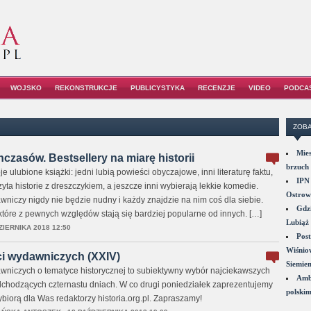
WOJSKO
REKONSTRUKCJE
PUBLICYSTYKA
RECENZJE
VIDEO
PODCA
ZOBA
Mies
czasów. Bestsellery na miarę historii
brzuch 
 ulubione książki: jedni lubią powieści obyczajowe, inni literaturę faktu,
IPN 
yta historie z dreszczykiem, a jeszcze inni wybierają lekkie komedie.
Ostrowi
niczy nigdy nie będzie nudny i każdy znajdzie na nim coś dla siebie.
Gdzi
, które z pewnych względów stają się bardziej popularne od innych. […]
Lubiąż 
ZIERNIKA 2018 12:50
Post
Wiśniow
i wydawniczych (XXIV)
Siemie
niczych o tematyce historycznej to subiektywny wybór najciekawszych
Amba
chodzących czternastu dniach. W co drugi poniedziałek zaprezentujemy
polskim
wybiorą dla Was redaktorzy historia.org.pl. Zapraszamy!