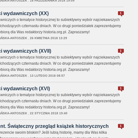
AŃSKA-ANTOSZEK
,
18 PAŹDZIERNIKA 2018 19:09
i wydawniczych (XX)
1
niczych o tematyce historycznej to subiektywny wybór najciekawszych
chodzących czternastu dniach. W co drugi poniedziałek zaprezentujemy
wybiorą dla Was redaktorzy historia.org.pl. Zapraszamy!
AŃSKA-ANTOSZEK
,
26 KWIETNIA 2018 13:29
i wydawniczych (XVII)
1
niczych o tematyce historycznej to subiektywny wybór najciekawszych
chodzących czternastu dniach. W co drugi poniedziałek zaprezentujemy
wybiorą dla Was redaktorzy historia.org.pl. Zapraszamy!
AŃSKA-ANTOSZEK
,
13 LUTEGO 2018 08:57
i wydawniczych (XVI)
1
niczych o tematyce historycznej to subiektywny wybór najciekawszych
chodzących czternastu dniach. W co drugi poniedziałek zaprezentujemy
wybiorą dla Was redaktorzy historia.org.pl. Zapraszamy!
AŃSKA-ANTOSZEK
,
22 STYCZNIA 2018 19:40
nt. Świąteczny przegląd książek historycznych
1
rezencie swoim bliskim? Jeśli lubią historię, mamy dla Was kilka