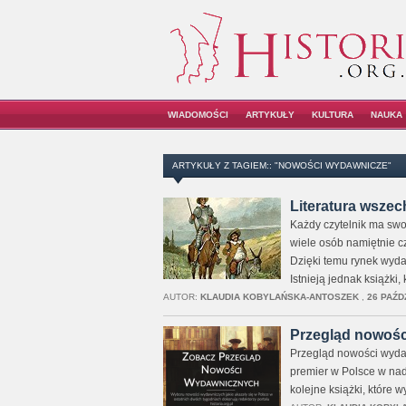
WIADOMOŚCI
ARTYKUŁY
KULTURA
NAUKA
ARTYKUŁY Z TAGIEM:: "NOWOŚCI WYDAWNICZE"
Literatura wszech
Każdy czytelnik ma swoje
wiele osób namiętnie cz
Dzięki temu rynek wydaw
Istnieją jednak książki
AUTOR:
KLAUDIA KOBYLAŃSKA-ANTOSZEK
,
26 PAŹD
Przegląd nowośc
Przegląd nowości wydaw
premier w Polsce w nad
kolejne książki, które 