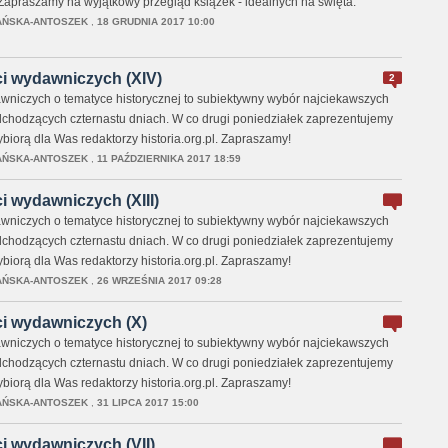
 Zapraszamy na wyjątkowy przegląd książek - idealnych na święta.
AŃSKA-ANTOSZEK
,
18 GRUDNIA 2017 10:00
i wydawniczych (XIV)
2
niczych o tematyce historycznej to subiektywny wybór najciekawszych
chodzących czternastu dniach. W co drugi poniedziałek zaprezentujemy
wybiorą dla Was redaktorzy historia.org.pl. Zapraszamy!
AŃSKA-ANTOSZEK
,
11 PAŹDZIERNIKA 2017 18:59
 wydawniczych (XIII)
niczych o tematyce historycznej to subiektywny wybór najciekawszych
chodzących czternastu dniach. W co drugi poniedziałek zaprezentujemy
wybiorą dla Was redaktorzy historia.org.pl. Zapraszamy!
AŃSKA-ANTOSZEK
,
26 WRZEŚNIA 2017 09:28
i wydawniczych (X)
niczych o tematyce historycznej to subiektywny wybór najciekawszych
chodzących czternastu dniach. W co drugi poniedziałek zaprezentujemy
wybiorą dla Was redaktorzy historia.org.pl. Zapraszamy!
AŃSKA-ANTOSZEK
,
31 LIPCA 2017 15:00
i wydawniczych (VII)