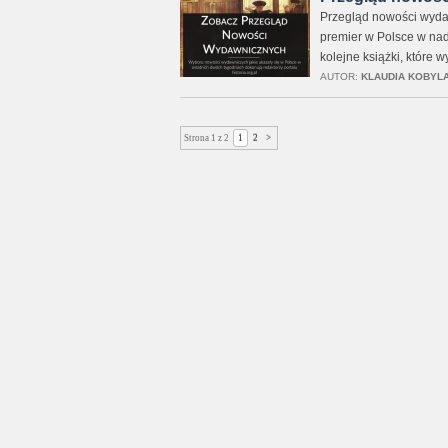
Przegląd nowości wydaw
premier w Polsce w nad
kolejne książki, które 
AUTOR:
KLAUDIA KOBYL
Strona 1 z 2
1
2
>