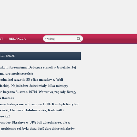
ST
REDAKCJA
CZ TAKŻE
zko I i brzemienna Dobrawa stanęli w Gnieźnie. Jej
ma przynosić szczęście
odnalazł szczątki 55 ofiar masakry w Woli
eckiej. Najmłodsze dzieci miały kilka miesięcy
e kręcono 3. sezon 1670? Warszawę zagrały Brzeg,
i Roztoka
acie historyczne w 3. sezonie 1670. Kim byli Korybut
iecki, Eleonora Habsburżanka, Radziwiłł i
nowicz?
sador Ukrainy: w UPA byli zbrodniarze, ale w
 podziemiu też była duża ilość zbrodniczych aktów