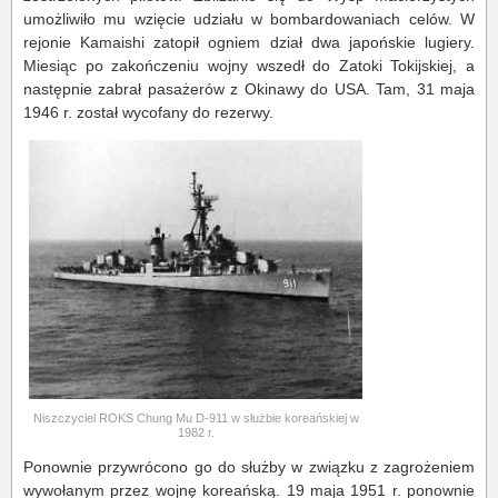
umożliwiło mu wzięcie udziału w bombardowaniach celów. W
rejonie Kamaishi zatopił ogniem dział dwa japońskie lugiery.
Miesiąc po zakończeniu wojny wszedł do Zatoki Tokijskiej, a
następnie zabrał pasażerów z Okinawy do USA. Tam, 31 maja
1946 r. został wycofany do rezerwy.
Niszczyciel ROKS Chung Mu D-911 w służbie koreańskiej w
1982 r.
Ponownie przywrócono go do służby w związku z zagrożeniem
wywołanym przez wojnę koreańską. 19 maja 1951 r. ponownie