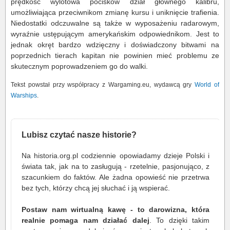
prędkość wylotowa pocisków dział głównego kalibru,
umożliwiająca przeciwnikom zmianę kursu i uniknięcie trafienia.
Niedostatki odczuwalne są także w wyposażeniu radarowym,
wyraźnie ustępującym amerykańskim odpowiednikom. Jest to
jednak okręt bardzo wdzięczny i doświadczony bitwami na
poprzednich tierach kapitan nie powinien mieć problemu ze
skutecznym poprowadzeniem go do walki.
Tekst powstał przy współpracy z Wargaming.eu, wydawcą gry
World of
Warships
.
Lubisz czytać nasze historie?
Na historia.org.pl codziennie opowiadamy dzieje Polski i
świata tak, jak na to zasługują - rzetelnie, pasjonująco, z
szacunkiem do faktów. Ale żadna opowieść nie przetrwa
bez tych, którzy chcą jej słuchać i ją wspierać.
Postaw nam wirtualną kawę - to darowizna, która
realnie pomaga nam działać dalej
. To dzięki takim