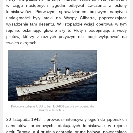
w ciągu następnych tygodni odbywał ćwiczenia z osłony
lotniskowców. Pierwszym sprawdzianem bojowym nabytych
umiejętności były ataki na Wyspy Gilberta, poprzedzające
wysadzenie tam desantu. W listopadzie wciąż operował w tym
rejonie, osłaniając główne siły 5. Floty i podejmując z wody
pilotów, którzy z różnych przyczyn nie mogli wylądować na
swoich okrętach.
Kolorowe zdjęcie USS Erben DD-631 po przywróceniu do
służby w latach 50.
20 listopada 1943 r. prowadził intensywny ogień do japońskich
samolotów torpedowych, atakujących lotniskowce w rejonie
atolu Tarawa, a 4 grudnia ochraniał grupę bojową, powracającą