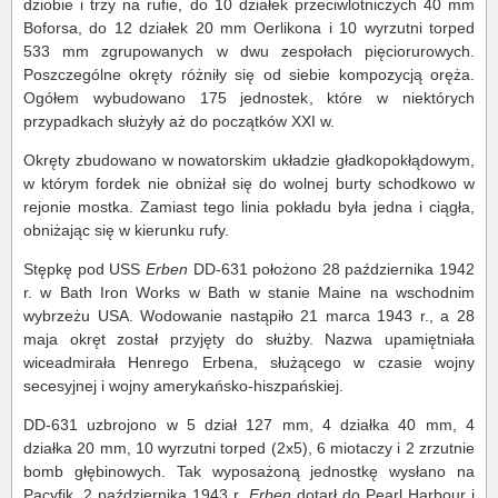
dziobie i trzy na rufie, do 10 działek przeciwlotniczych 40 mm
Boforsa, do 12 działek 20 mm Oerlikona i 10 wyrzutni torped
533 mm zgrupowanych w dwu zespołach pięciorurowych.
Poszczególne okręty różniły się od siebie kompozycją oręża.
Ogółem wybudowano 175 jednostek, które w niektórych
przypadkach służyły aż do początków XXI w.
Okręty zbudowano w nowatorskim układzie gładkopokłądowym,
w którym fordek nie obniżał się do wolnej burty schodkowo w
rejonie mostka. Zamiast tego linia pokładu była jedna i ciągła,
obniżając się w kierunku rufy.
Stępkę pod USS
Erben
DD-631 położono 28 października 1942
r. w Bath Iron Works w Bath w stanie Maine na wschodnim
wybrzeżu USA. Wodowanie nastąpiło 21 marca 1943 r., a 28
maja okręt został przyjęty do służby. Nazwa upamiętniała
wiceadmirała Henrego Erbena, służącego w czasie wojny
secesyjnej i wojny amerykańsko-hiszpańskiej.
DD-631 uzbrojono w 5 dział 127 mm, 4 działka 40 mm, 4
działka 20 mm, 10 wyrzutni torped (2x5), 6 miotaczy i 2 zrzutnie
bomb głębinowych. Tak wyposażoną jednostkę wysłano na
Pacyfik. 2 października 1943 r.
Erben
dotarł do Pearl Harbour i