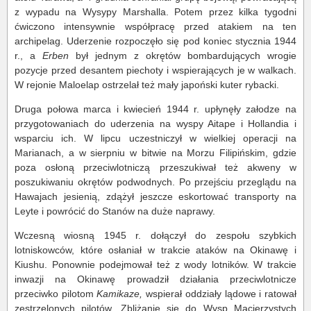
z wypadu na Wysypy Marshalla. Potem przez kilka tygodni
ćwiczono intensywnie współpracę przed atakiem na ten
archipelag. Uderzenie rozpoczęło się pod koniec stycznia 1944
r., a
Erben
był jednym z okrętów bombardujących wrogie
pozycje przed desantem piechoty i wspierających je w walkach.
W rejonie Maloelap ostrzelał też mały japoński kuter rybacki.
Druga połowa marca i kwiecień 1944 r. upłynęły załodze na
przygotowaniach do uderzenia na wyspy Aitape i Hollandia i
wsparciu ich. W lipcu uczestniczył w wielkiej operacji na
Marianach, a w sierpniu w bitwie na Morzu Filipińskim, gdzie
poza osłoną przeciwlotniczą przeszukiwał też akweny w
poszukiwaniu okrętów podwodnych. Po przejściu przeglądu na
Hawajach jesienią, zdążył jeszcze eskortować transporty na
Leyte i powrócić do Stanów na duże naprawy.
Wczesną wiosną 1945 r. dołączył do zespołu szybkich
lotniskowców, które osłaniał w trakcie ataków na Okinawę i
Kiushu. Ponownie podejmował też z wody lotników. W trakcie
inwazji na Okinawę prowadził działania przeciwlotnicze
przeciwko pilotom
Kamikaze,
wspierał oddziały lądowe i ratował
zestrzelonych pilotów. Zbliżanie się do Wysp Macierzystych