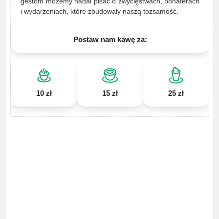
gestom możemy nadal pisać o zwycięstwach, bohaterach
i wydarzeniach, które zbudowały naszą tożsamość.
Postaw nam kawę za:
10 zł
15 zł
25 zł