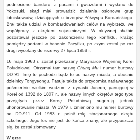
podniesiono banderę z pasami i gwiazdami i wysłano do
Yokosuki, skąd miał prowadzić działania osłonowe grup
lotniskowców, działających u brzegów Półwyspu Koreańskiego.
Brał także udział w bombardowaniach celów na wybrzeżu we
współpracy z okrętami sojuszniczymi. W aktywnej służbie
pozostawał jeszcze po zakończeniu tego konfliktu, krążąc
pomiędzy portami w basenie Pacyfiku, po czym został po raz
drugi wycofany do rezerwy 27 lipca 1958 r.
16 maja 1963 r. został przekazany Marynarce Wojennej Korei
Południowej. Otrzymał tam nazwę
Chung Mu
i numer burtowy
DD-91. Imię to pochodzi bądź to od nazwy miasta, a obecnie
dzielnicy Tongyeongu. Pasuje także do przydomka nadawanego
pośmiertnie wielkim wodzom z dynastii Joseon, panującej w
Korei od 1392 do 1897 r., ale nazwy innych okrętów tego typu
przejętych przez Koreę Południową sugerują jednak
uhonorowanie miasta. W 1979 r. zmieniono mu numer burtowy
na DD-911. Od 1983 r. pełnił rolę stacjonarnego okrętu
szkolnego. Jego los nie jest do końca znany, ale przypuszcza
się, że został złomowany.
W grze