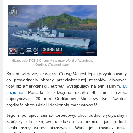
Niszczyciel ROKS Chung Mu w grze World of Warships.
Grafika: Wargaming.net
Śmiem twierdzić, że w grze
Chung Mu
jest lepiej przystosowany
do prowadzenia obrony przeciwlotniczej zespołów głównych
floty niż amerykański
Fletcher,
występujący na tym samym,
IX
poziomie
. Posiada 3 zdwojone działka 40 mm i sześć
pojedynczych 20 mm Oerlikonów. Ma przy tym świetną
prędkość obrotu dział i doskonałą manewrowość.
Jego imponujący zestaw torpedowy, choć trudno wykrywalny i
zabójczy dla okrętów o dużym zanurzeniu, jest jednak
nieskuteczny wobec niszczycieli. Wadą jest również niska