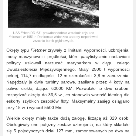
USS Erben DD-631 prawdopodobnie w trakcie rejsu do
Yokosuki w 1951 r. Doskonale widoczne aparaty torpedowe i
zrzutnie bomb głębinowych.
Okręty typu
Fletcher
zrywały z limitami wyporności, uzbrojenia,
mocy maszynowni i prędkości, które pacyfistycznie nastawieni
politycy usiłowali narzucać marynarkom w ciągu całego
Dwudziestolecia Międzywojennego. Miały 2500 t wyporności
pełnej, 114,7 m długości, 12 m szerokości i 3,8 m zanurzenia.
Napędzały je dwie turbiny parowe, zasilane przez 4 kotły na
paliwo ciekłe, dające 60000 KM. Pozwalało to dwu śrubom
rozpędzać okręty do 36,5 w., co stanowiło wartość idealną dla
eskorty szybkich zespołów floty. Maksymalny zasięg osiągano
przy 15 w. i wynosił 5500 Mm.
Wielkie okręty miały także dużą załogę, liczącą aż 329 osób.
Obsługiwały one potężny zestaw uzbrojenia, na który składało
się 5 pojedynczych dział 127 mm, zamontowanych po dwa na