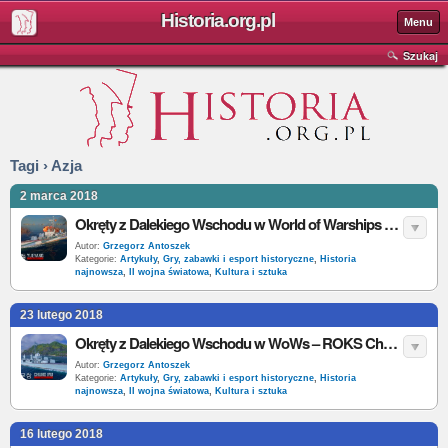
Historia.org.pl
Menu
Szukaj
Tagi › Azja
2 marca 2018
Okręty z Dalekiego Wschodu w World of Warships – ROCS Yueyang
Autor:
Grzegorz Antoszek
Kategorie:
Artykuły
,
Gry, zabawki i esport historyczne
,
Historia
najnowsza
,
II wojna światowa
,
Kultura i sztuka
23 lutego 2018
Okręty z Dalekiego Wschodu w WoWs – ROKS Chung Mu
Autor:
Grzegorz Antoszek
Kategorie:
Artykuły
,
Gry, zabawki i esport historyczne
,
Historia
najnowsza
,
II wojna światowa
,
Kultura i sztuka
16 lutego 2018