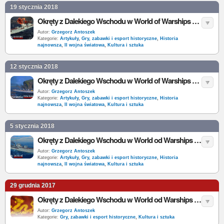
19 stycznia 2018
Okręty z Dalekiego Wschodu w World of Warships – ROCS Shenyang
Autor:
Grzegorz Antoszek
Kategorie:
Artykuły
,
Gry, zabawki i esport historyczne
,
Historia
najnowsza
,
II wojna światowa
,
Kultura i sztuka
12 stycznia 2018
Okręty z Dalekiego Wschodu w World of Warships – HTMS Phra Ruang
Autor:
Grzegorz Antoszek
Kategorie:
Artykuły
,
Gry, zabawki i esport historyczne
,
Historia
najnowsza
,
II wojna światowa
,
Kultura i sztuka
5 stycznia 2018
Okręty z Dalekiego Wschodu w World od Warships – ROCS Chengan
Autor:
Grzegorz Antoszek
Kategorie:
Artykuły
,
Gry, zabawki i esport historyczne
,
Historia
najnowsza
,
II wojna światowa
,
Kultura i sztuka
29 grudnia 2017
Okręty z Dalekiego Wschodu w World od Warships – wprowadzenie
Autor:
Grzegorz Antoszek
Kategorie:
Gry, zabawki i esport historyczne
,
Kultura i sztuka