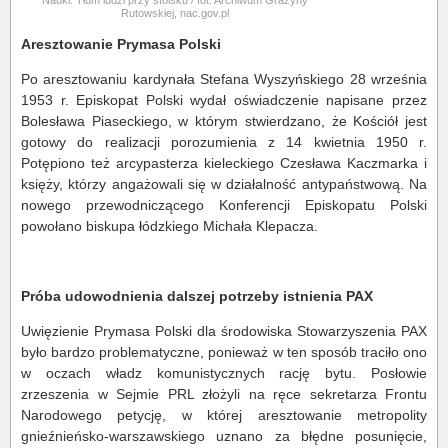
Nauki. Tłum ludzi przy stoisku / fot. Archiwum Grażyny
Rutowskiej, nac.gov.pl
Aresztowanie Prymasa Polski
Po aresztowaniu kardynała Stefana Wyszyńskiego 28 września
1953 r. Episkopat Polski wydał oświadczenie napisane przez
Bolesława Piaseckiego, w którym stwierdzano, że Kościół jest
gotowy do realizacji porozumienia z 14 kwietnia 1950 r.
Potępiono też arcypasterza kieleckiego Czesława Kaczmarka i
księży, którzy angażowali się w działalność antypaństwową. Na
nowego przewodniczącego Konferencji Episkopatu Polski
powołano biskupa łódzkiego Michała Klepacza.
Próba udowodnienia dalszej potrzeby istnienia PAX
Uwięzienie Prymasa Polski dla środowiska Stowarzyszenia PAX
było bardzo problematyczne, ponieważ w ten sposób traciło ono
w oczach władz komunistycznych rację bytu. Posłowie
zrzeszenia w Sejmie PRL złożyli na ręce sekretarza Frontu
Narodowego petycję, w której aresztowanie metropolity
gnieźnieńsko-warszawskiego uznano za błędne posunięcie,