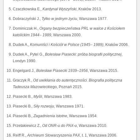
Czaczkowska E.,
Kardynał Wyszyński
, Kraków 2013.
Dobraczyński J.,
Tylko w jednym życiu
, Warszawa 1977.
Dominiczak H.,
Organy bezpieczeństwa PRL w walce z Kościołem
katolickim 1944
–
1989
, Warszawa 2000.
Dudek A.,
Komuniści i Kościół w Polsce (1945
–
1989)
, Kraków 2006.
Dudek A., Pytel G.,
Bolesław Piasecki: próba biografii politycznej
,
Londyn 1990.
Engelgard J.,
Bolesław Piasecki 1939–1956
, Warszawa 2015.
Graczyk R.,
Od uwikłania do autentyczności. Biografia polityczna
Tadeusza Mazowieck
iego, Poznań 2015.
Piasecki B.,
Myśli
, Warszawa 1983.
Piasecki B.,
Siły rozwoju
, Warszawa 1971.
Piasecki B.,
Zagadnienia istotne
, Warszawa 1954.
Przetakiewicz Z.,
Od ONR-u do PAX-u
, Warszawa 2010.
Reiff R.,
Archiwum Stowarzyszenia PAX
, t. 1, Warszawa 2006.