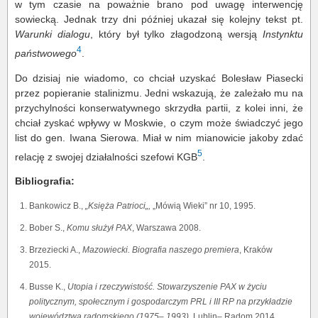
w tym czasie na poważnie brano pod uwagę interwencję
sowiecką. Jednak trzy dni później ukazał się kolejny tekst pt.
Warunki dialogu
, który był tylko złagodzoną wersją
Instynktu
4
państwowego
.
Do dzisiaj nie wiadomo, co chciał uzyskać Bolesław Piasecki
przez popieranie stalinizmu. Jedni wskazują, że zależało mu na
przychylności konserwatywnego skrzydła partii, z kolei inni, że
chciał zyskać wpływy w Moskwie, o czym może świadczyć jego
list do gen. Iwana Sierowa. Miał w nim mianowicie jakoby zdać
5
relację z swojej działalności szefowi KGB
.
Bibliografia:
Bankowicz B.,
„Księża Patrioci„,
„Mówią Wieki” nr 10, 1995.
Bober S.,
Komu służył PAX
, Warszawa 2008.
Brzeziecki A.,
Mazowiecki. Biografia naszego premiera
, Kraków
2015.
Busse K.,
Utopia i rzeczywistość. Stowarzyszenie PAX w życiu
politycznym, społecznym i gospodarczym PRL i III RP na przykładzie
województwa radomskiego (1975– 1993)
, Lublin– Radom 2014.