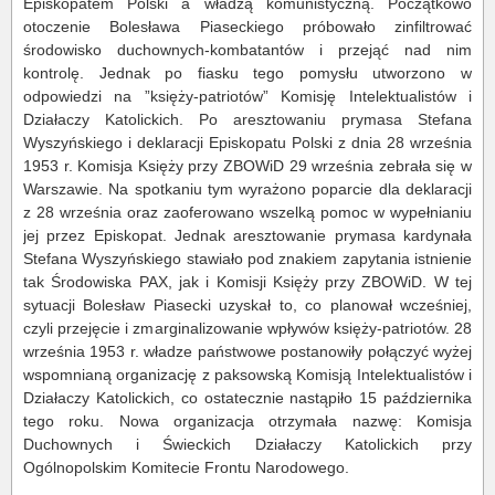
Episkopatem Polski a władzą komunistyczną. Początkowo
otoczenie Bolesława Piaseckiego próbowało zinfiltrować
środowisko duchownych-kombatantów i przejąć nad nim
kontrolę. Jednak po fiasku tego pomysłu utworzono w
odpowiedzi na ”księży-patriotów” Komisję Intelektualistów i
Działaczy Katolickich. Po aresztowaniu prymasa Stefana
Wyszyńskiego i deklaracji Episkopatu Polski z dnia 28 września
1953 r. Komisja Księży przy ZBOWiD 29 września zebrała się w
Warszawie. Na spotkaniu tym wyrażono poparcie dla deklaracji
z 28 września oraz zaoferowano wszelką pomoc w wypełnianiu
jej przez Episkopat. Jednak aresztowanie prymasa kardynała
Stefana Wyszyńskiego stawiało pod znakiem zapytania istnienie
tak Środowiska PAX, jak i Komisji Księży przy ZBOWiD. W tej
sytuacji Bolesław Piasecki uzyskał to, co planował wcześniej,
czyli przejęcie i zmarginalizowanie wpływów księży-patriotów. 28
września 1953 r. władze państwowe postanowiły połączyć wyżej
wspomnianą organizację z paksowską Komisją Intelektualistów i
Działaczy Katolickich, co ostatecznie nastąpiło 15 października
tego roku. Nowa organizacja otrzymała nazwę: Komisja
Duchownych i Świeckich Działaczy Katolickich przy
Ogólnopolskim Komitecie Frontu Narodowego.