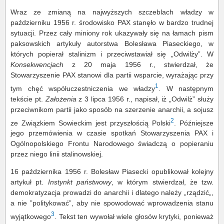
Wraz ze zmianą na najwyższych szczeblach władzy w
październiku 1956 r. środowisko PAX stanęło w bardzo trudnej
sytuacji. Przez cały miniony rok ukazywały się na łamach pism
paksowskich artykuły autorstwa Bolesława Piaseckiego, w
których popierał stalinizm i przeciwstawiał się „Odwilży”. W
Konsekwencjach
z 20 maja 1956 r., stwierdzał, że
Stowarzyszenie PAX stanowi dla partii wsparcie, wyrażając przy
1
tym chęć współuczestniczenia we władzy
. W następnym
tekście pt.
Założenia
z 3 lipca 1956 r., napisał, iż „Odwilż” służy
przeciwnikom partii jako sposób na szerzenie anarchii, a sojusz
2
ze Związkiem Sowieckim jest przyszłością Polski
. Późniejsze
jego przemówienia w czasie spotkań Stowarzyszenia PAX i
Ogólnopolskiego Frontu Narodowego świadczą o popieraniu
przez niego linii stalinowskiej.
16 października 1956 r. Bolesław Piasecki opublikował kolejny
artykuł pt.
Instynkt państwowy
, w którym stwierdzał, że tzw.
demokratyzacja prowadzi do anarchii i dlatego należy „rządzić„,
a nie ”politykować”, aby nie spowodować wprowadzenia stanu
3
wyjątkowego
. Tekst ten wywołał wiele głosów krytyki, ponieważ