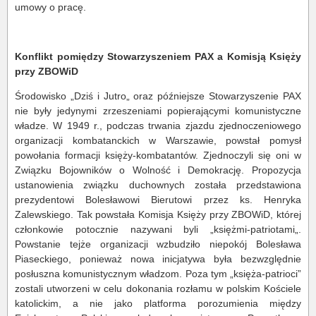
umowy o pracę.
Konflikt pomiędzy Stowarzyszeniem PAX a Komisją Księży
przy ZBOWiD
Środowisko „Dziś i Jutro„ oraz późniejsze Stowarzyszenie PAX
nie były jedynymi zrzeszeniami popierającymi komunistyczne
władze. W 1949 r., podczas trwania zjazdu zjednoczeniowego
organizacji kombatanckich w Warszawie, powstał pomysł
powołania formacji księży-kombatantów. Zjednoczyli się oni w
Związku Bojowników o Wolność i Demokrację. Propozycja
ustanowienia związku duchownych została przedstawiona
prezydentowi Bolesławowi Bierutowi przez ks. Henryka
Zalewskiego. Tak powstała Komisja Księży przy ZBOWiD, której
członkowie potocznie nazywani byli „księżmi-patriotami„.
Powstanie tejże organizacji wzbudziło niepokój Bolesława
Piaseckiego, ponieważ nowa inicjatywa była bezwzględnie
posłuszna komunistycznym władzom. Poza tym „księża-patrioci”
zostali utworzeni w celu dokonania rozłamu w polskim Kościele
katolickim, a nie jako platforma porozumienia między