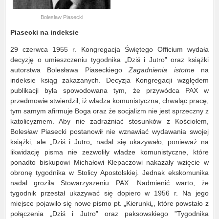
Bolesław Piasecki
Piasecki na indeksie
29 czerwca 1955 r. Kongregacja Świętego Officium wydała
decyzję o umieszczeniu tygodnika „Dziś i Jutro” oraz książki
autorstwa Bolesława Piaseckiego
Zagadnienia istotne
na
indeksie ksiąg zakazanych. Decyzja Kongregacji względem
publikacji była spowodowana tym, że przywódca PAX w
przedmowie stwierdził, iż władza komunistyczna, chwaląc pracę,
tym samym afirmuje Boga oraz że socjalizm nie jest sprzeczny z
katolicyzmem. Aby nie zadrażniać stosunków z Kościołem,
Bolesław Piasecki postanowił nie wznawiać wydawania swojej
książki, ale „Dziś i Jutro„ nadal się ukazywało, ponieważ na
likwidację pisma nie zezwoliły władze komunistyczne, które
ponadto biskupowi Michałowi Klepaczowi nakazały wzięcie w
obronę tygodnika w Stolicy Apostolskiej. Jednak ekskomunika
nadal groziła Stowarzyszeniu PAX. Nadmienić warto, że
tygodnik przestał ukazywać się dopiero w 1956 r. Na jego
miejsce pojawiło się nowe pismo pt. „Kierunki„, które powstało z
połączenia „Dziś i Jutro” oraz paksowskiego ”Tygodnika