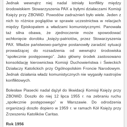
Jednak wewnątrz niej nadal istniały konflikty między
środowiskiem Stowarzyszenia PAX a byłymi działaczami Komisji
Księży przy ZBOWiD. Powodów zadrażnień było wiele. Jeden z
nich to różnice poglądów w sprawie uczestnictwa w relacjach
między Episkopatem a władzami komunistycznymi. Panowała
taż silna obawa, że zjednoczenie może spowodować
wchłonięcie dorobku „księży-patriotów„ przez Stowarzyszenia
PAX. Władze państwowo-partyjne postanowiły zaradzić sytuacji
prowadzącej do rozsadzenia od wewnątrz środowiska
”społecznie postępowego”. Jako główny środek zastosowano
konsolidację kierownictwa Komisji Duchowieństwa i Świeckich
Działaczy Katolickich przy Ogólnopolskim Froncie Narodowym.
Jednak działania władz komunistycznych nie wygasiły nastrojów
konfliktowych.
Bolesław Piasecki nadal dążył do likwidacji Komisji Księży przy
ZBOWiD. Doszło do niej 12 lipca 1955 r. na zebraniu ruchu
„społecznie postępowego” w Warszawie. Do odrodzenia
organizacji doszło dopiero w 1959 r. w ramach Kół Księży przy
Zrzeszeniu Katolików Caritas.
Rok 1956