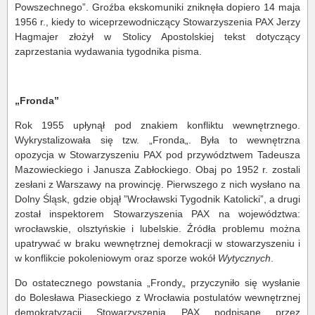
Powszechnego”. Groźba ekskomuniki zniknęła dopiero 14 maja
1956 r., kiedy to wiceprzewodniczący Stowarzyszenia PAX Jerzy
Hagmajer złożył w Stolicy Apostolskiej tekst dotyczący
zaprzestania wydawania tygodnika pisma.
„Fronda”
Rok 1955 upłynął pod znakiem konfliktu wewnętrznego.
Wykrystalizowała się tzw. „Fronda„. Była to wewnętrzna
opozycja w Stowarzyszeniu PAX pod przywództwem Tadeusza
Mazowieckiego i Janusza Zabłockiego. Obaj po 1952 r. zostali
zesłani z Warszawy na prowincję. Pierwszego z nich wysłano na
Dolny Śląsk, gdzie objął ”Wrocławski Tygodnik Katolicki”, a drugi
został inspektorem Stowarzyszenia PAX na województwa:
wrocławskie, olsztyńskie i lubelskie. Źródła problemu można
upatrywać w braku wewnętrznej demokracji w stowarzyszeniu i
w konflikcie pokoleniowym oraz sporze wokół
Wytycznych
.
Do ostatecznego powstania „Frondy„ przyczyniło się wysłanie
do Bolesława Piaseckiego z Wrocławia postulatów wewnętrznej
demokratyzacji Stowarzyszenia PAX podpisane przez