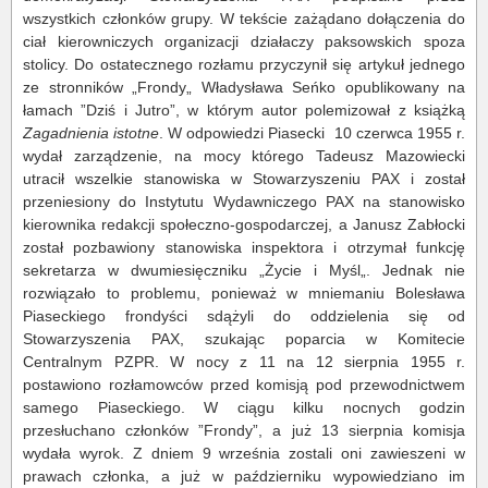
wszystkich członków grupy. W tekście zażądano dołączenia do
ciał kierowniczych organizacji działaczy paksowskich spoza
stolicy. Do ostatecznego rozłamu przyczynił się artykuł jednego
ze stronników „Frondy„ Władysława Seńko opublikowany na
łamach ”Dziś i Jutro”, w którym autor polemizował z książką
Zagadnienia istotne
. W odpowiedzi Piasecki 10 czerwca 1955 r.
wydał zarządzenie, na mocy którego Tadeusz Mazowiecki
utracił wszelkie stanowiska w Stowarzyszeniu PAX i został
przeniesiony do Instytutu Wydawniczego PAX na stanowisko
kierownika redakcji społeczno-gospodarczej, a Janusz Zabłocki
został pozbawiony stanowiska inspektora i otrzymał funkcję
sekretarza w dwumiesięczniku „Życie i Myśl„. Jednak nie
rozwiązało to problemu, ponieważ w mniemaniu Bolesława
Piaseckiego frondyści sdążyli do oddzielenia się od
Stowarzyszenia PAX, szukając poparcia w Komitecie
Centralnym PZPR. W nocy z 11 na 12 sierpnia 1955 r.
postawiono rozłamowców przed komisją pod przewodnictwem
samego Piaseckiego. W ciągu kilku nocnych godzin
przesłuchano członków ”Frondy”, a już 13 sierpnia komisja
wydała wyrok. Z dniem 9 września zostali oni zawieszeni w
prawach członka, a już w październiku wypowiedziano im