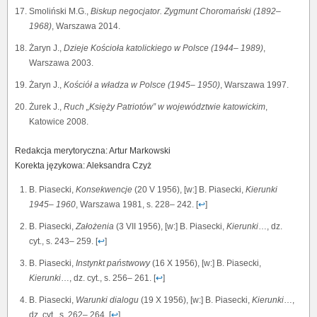
Smoliński M.G.,
Biskup negocjator. Zygmunt Choromański (1892–
1968)
, Warszawa 2014.
Żaryn J.,
Dzieje Kościoła katolickiego w Polsce (1944
–
1989)
,
Warszawa 2003.
Żaryn J.,
Kościół a władza w Polsce (1945
–
1950)
, Warszawa 1997.
Żurek J.,
Ruch „Księży Patriotów” w województwie katowickim
,
Katowice 2008.
Redakcja merytoryczna: Artur Markowski
Korekta językowa: Aleksandra Czyż
B. Piasecki,
Konsekwencje
(20 V 1956), [w:] B. Piasecki,
Kierunki
1945– 1960
, Warszawa 1981, s. 228– 242. [
↩
]
B. Piasecki,
Założenia
(3 VII 1956), [w:] B. Piasecki,
Kierunki
…, dz.
cyt., s. 243– 259. [
↩
]
B. Piasecki,
Instynkt państwowy
(16 X 1956), [w:] B. Piasecki,
Kierunki
…, dz. cyt., s. 256– 261. [
↩
]
B. Piasecki,
Warunki dialogu
(19 X 1956), [w:] B. Piasecki,
Kierunki
…,
dz. cyt., s. 262– 264. [
↩
]