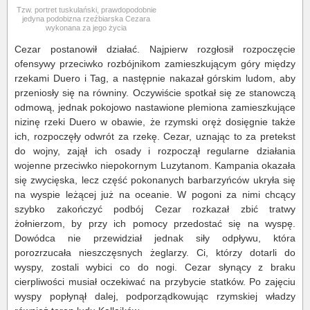
Tzw. portret tuskulański, prawdopodobnie
jedyna podobizna rzeźbiarska Cezara
wykonana za jego życia
Cezar postanowił działać. Najpierw rozgłosił rozpoczęcie
ofensywy przeciwko rozbójnikom zamieszkującym góry między
rzekami Duero i Tag, a następnie nakazał górskim ludom, aby
przeniosły się na równiny. Oczywiście spotkał się ze stanowczą
odmową, jednak pokojowo nastawione plemiona zamieszkujące
nizinę rzeki Duero w obawie, że rzymski oręż dosięgnie także
ich, rozpoczęły odwrót za rzekę. Cezar, uznając to za pretekst
do wojny, zajął ich osady i rozpoczął regularne działania
wojenne przeciwko niepokornym Luzytanom. Kampania okazała
się zwycięska, lecz część pokonanych barbarzyńców ukryła się
na wyspie leżącej już na oceanie. W pogoni za nimi chcący
szybko zakończyć podbój Cezar rozkazał zbić tratwy
żołnierzom, by przy ich pomocy przedostać się na wyspę.
Dowódca nie przewidział jednak siły odpływu, która
porozrzucała nieszczęsnych żeglarzy. Ci, którzy dotarli do
wyspy, zostali wybici co do nogi. Cezar słynący z braku
cierpliwości musiał oczekiwać na przybycie statków. Po zajęciu
wyspy popłynął dalej, podporządkowując rzymskiej władzy