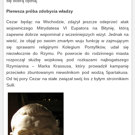
się dobrą opinią.
Pierwsza próba zdobycia władzy
Cezar będąc na Wschodzie, zdążył jeszcze odeprzeć atak
wojowniczego Mitrydatesa VI Eupatora na Bitynię, którą
zapewne dobrze wspominał z wcześniejszych wizyt. Jednak na
wieść, że objął po swoim zmarłym wuju funkcję w zajmującym
się sprawami religijnymi Kolegium Pontyfików, udał się
niezwłocznie do Rzymu. Po powrocie do rodzinnego miasta
rozpoczął służbę wojskową pod rozkazami najbogatszego
Rzymianina – Marka Krassusa, który prowadził kampanię
przeciwko zbuntowanym niewolnikom pod wodzą Spartakusa.
Od tej pory Cezar na stałe związał swój los z byłym stronnikiem
Sulli.