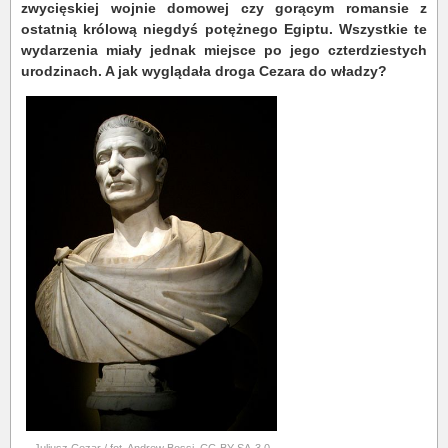
zwycięskiej wojnie domowej czy gorącym romansie z
ostatnią królową niegdyś potężnego Egiptu. Wszystkie te
wydarzenia miały jednak miejsce po jego czterdziestych
urodzinach. A jak wyglądała droga Cezara do władzy?
Juliusz Cezar / fot. Andrew Bossi, CC-BY-SA-3.0