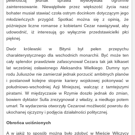
pewnością jednak sprawa wywoływała ogromne
zainteresowanie. Niewątpliwie przez większość życia nasz
bohater musiał stawiać czoła ostrym docinkom dotyczącym jego
młodzieńczych przygód. Spotkać można się z opinią, że
późniejsze liczne romanse z kobietami Cezar nawiązywał, aby
udowodnić, iż interesują go wyłącznie przedstawicielki płci
pięknej.
Dwór królewski w Bitynii był pełen przepychu
charakterystycznego dla wschodnich monarchii. Być może ten
cały splendor prawdziwie zafascynował Cezara tak jak kilkaset
lat wcześniej osławionego Aleksandra Wielkiego. Dumny syn
rodu Juliuszów nie zamierzał jednak porzucić ambitnych planów
i postanowił kolejne stopnie kariery wojskowej pokonywać w
południowo-wschodniej Azji Mniejszej, walcząc z tamtejszymi
piratami. W międzyczasie w Rzymie doszło jednak do zmian,
bowiem dyktator Sulla zrezygnował z władzy, a niedługo potem
umarł. Te wydarzenia otworzyły Cezarowi możliwość powrotu do
ukochanej ojczyzny i podjęcia działalności politycznej.
Obrońca uciśnionych
A w jakiż to sposób można było zdobyć w Mieście Wilczycy