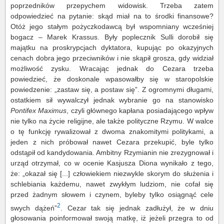
poprzedników przepychem widowisk. Trzeba zatem
odpowiedzieć na pytanie: skąd miał na to środki finansowe?
Otóż jego stałym pożyczkodawcą był wspomniany wcześniej
bogacz – Marek Krassus. Były poplecznik Sulli dorobił się
majątku na proskrypcjach dyktatora, kupując po okazyjnych
cenach dobra jego przeciwników i nie skąpił grosza, gdy widział
możliwość zysku. Wracając jednak do Cezara trzeba
powiedzieć, że doskonale wpasowałby się w staropolskie
powiedzenie: „zastaw się, a postaw się”. Z ogromnymi długami,
ostatkiem sił wywalczył jednak wybranie go na stanowisko
Pontifex Maximus
, czyli głównego kapłana posiadającego wpływ
nie tylko na życie religijne, ale także polityczne Rzymu. W walce
o tę funkcję rywalizował z dwoma znakomitymi politykami, a
jeden z nich próbował nawet Cezara przekupić, byle tylko
odstąpił od kandydowania. Ambitny Rzymianin nie zrezygnował i
urząd otrzymał, co w ocenie Kasjusza Diona wynikało z tego,
że: „okazał się [...] człowiekiem niezwykle skorym do służenia i
schlebiania każdemu, nawet zwykłym ludziom, nie cofał się
przed żadnym słowem i czynem, byleby tylko osiągnąć cele
2
swych dążeń”
. Cezar tak się jednak zadłużył, że w dniu
głosowania poinformował swoją matkę, iż jeżeli przegra to od