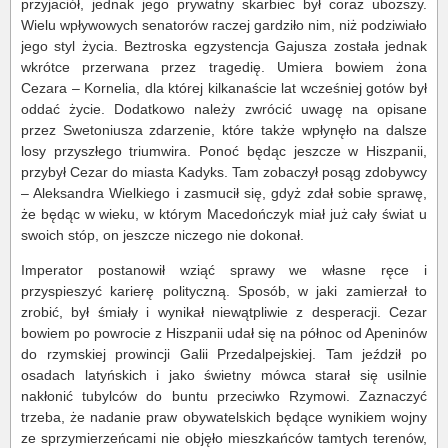
przyjaciół, jednak jego prywatny skarbiec był coraz uboższy.
Wielu wpływowych senatorów raczej gardziło nim, niż podziwiało
jego styl życia. Beztroska egzystencja Gajusza została jednak
wkrótce przerwana przez tragedię. Umiera bowiem żona
Cezara – Kornelia, dla której kilkanaście lat wcześniej gotów był
oddać życie. Dodatkowo należy zwrócić uwagę na opisane
przez Swetoniusza zdarzenie, które także wpłynęło na dalsze
losy przyszłego triumwira. Ponoć będąc jeszcze w Hiszpanii,
przybył Cezar do miasta Kadyks. Tam zobaczył posąg zdobywcy
– Aleksandra Wielkiego i zasmucił się, gdyż zdał sobie sprawę,
że będąc w wieku, w którym Macedończyk miał już cały świat u
swoich stóp, on jeszcze niczego nie dokonał.
Imperator postanowił wziąć sprawy we własne ręce i
przyspieszyć karierę polityczną. Sposób, w jaki zamierzał to
zrobić, był śmiały i wynikał niewątpliwie z desperacji. Cezar
bowiem po powrocie z Hiszpanii udał się na północ od Apeninów
do rzymskiej prowincji Galii Przedalpejskiej. Tam jeździł po
osadach latyńskich i jako świetny mówca starał się usilnie
nakłonić tubylców do buntu przeciwko Rzymowi. Zaznaczyć
trzeba, że nadanie praw obywatelskich będące wynikiem wojny
ze sprzymierzeńcami nie objęło mieszkańców tamtych terenów,