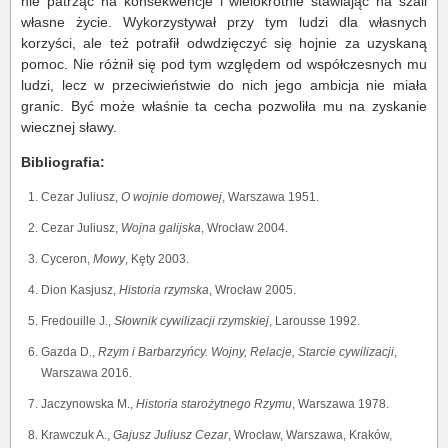
nie patrząc na konsekwencje i wielokrotnie stawiając na szali
własne życie. Wykorzystywał przy tym ludzi dla własnych
korzyści, ale też potrafił odwdzięczyć się hojnie za uzyskaną
pomoc. Nie różnił się pod tym względem od współczesnych mu
ludzi, lecz w przeciwieństwie do nich jego ambicja nie miała
granic. Być może właśnie ta cecha pozwoliła mu na zyskanie
wiecznej sławy.
Bibliografia:
Cezar Juliusz,
O wojnie domowej
, Warszawa 1951.
Cezar Juliusz,
Wojna galijska
, Wrocław 2004.
Cyceron,
Mowy
, Kęty 2003.
Dion Kasjusz,
Historia rzymska
, Wrocław 2005.
Fredouille J.,
Słownik cywilizacji rzymskiej
, Larousse 1992.
Gazda D.,
Rzym i Barbarzyńcy. Wojny, Relacje, Starcie cywilizacji
,
Warszawa 2016.
Jaczynowska M.,
Historia starożytnego Rzymu
, Warszawa 1978.
Krawczuk A.,
Gajusz Juliusz Cezar
, Wrocław, Warszawa, Kraków,