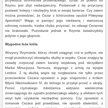
przywódca stronnictwa prosenackiego, uznał, że powrót do
Rzymu jest zbyt niebezpieczny. Postanowił z tej przyczyny
postawić kolejny i niezbędny krok w swojej karierze. Czy zatem
można powiedzieć, że Cezar z tchórzostwa opuścił Półwysep
Apeniński? Mając w pamięci jego niedawną i stanowczą
odmowę rozwodu, trzeba chyba przyznać, że odwagi Cezarowi
nie brakowało. Pozostanie jednak w Rzymie świadczyłoby
jedynie o jego głupocie.
Wygodne łoże króla
Wszyscy Rzymianie, którzy chcieli osiągnąć coś w polityce, nie
mogli przeskoczyć obowiązku służby w wojsku. Cezar znający tę
zasadę rozpoczął zatem karierę wojskową pod skrzydłami
Marka Minucjusza Termusa, stojącego z armią na wyspie
Lesbos. Z tą służbą wiąże się rozgłaszana nie tylko przez
przeciwników Cezara opowieść o jego znajomości z królem
Bitynii Nikomedesem IV, do którego to przybył prosić o okręty.
Ponoć rzymskiego młodzieńca widziano wielokrotnie
zmierzającego do sypialni podstarzałego władcy, a efektem tych
wizyt było uzyskanie niezbędnej pomocy. Czy opowieść o
romansie Cezara jest prawdziwa, nie sposób stwierdzić, z