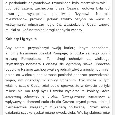
a posiadanie obywatelstwa rzymskiego było marzeniem wielu.
Ludność zatem, zachęcona przez Cezara, gotowa była do
otwartego wystąpienia przeciwko Rzymowi. Nastroje
mieszkańców prowincji jednak szybko ostygły na wieść o
wstrzymaniu odmarszu legionów. Zawiedziony Cezar znowu
musiał szukać normalnej drogi zdobycia władzy.
Kobiety i igrzyska
Aby zatem przyspieszyć swoją karierę innym sposobem,
ambitny Rzymianin poślubił Pompeję, wnuczkę samego Sulli i
krewną Pompejusza. Ten drugi uchodził za wielkiego
rzymskiego bohatera i cieszył się ogromną sławą. Podczas
pobytu w Rzymie zachowywał się jednak zbyt wyniośle i dumnie,
przez co większą popularność posiadał podczas prowadzenia
wojen, niż goszcząc w stolicy Imperium. Być może w tym
właśnie czasie Cezar zdał sobie sprawę, że w świecie polityki
miłość nie ma racji bytu i trzeba wybierać te kobiety, które
zapewnią odpowiednie profity. Nawiązywanie romansów z
wpływowymi damami stało się dla Cezara czymś powszednim i
nierozłącznie związanym z karierą polityczną. Przez swoje
działania szybko zyskał miano uwodziciela. Wielką słabość miał