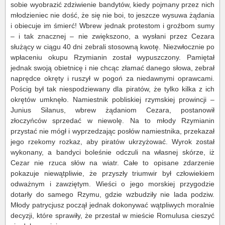
sobie wyobrazić zdziwienie bandytów, kiedy pojmany przez nich
młodzieniec nie dość, że się nie boi, to jeszcze wysuwa żądania
i obiecuje im śmierć! Wbrew jednak protestom i groźbom sumy
– i tak znacznej – nie zwiększono, a wysłani przez Cezara
służący w ciągu 40 dni zebrali stosowną kwotę. Niezwłocznie po
wpłaceniu okupu Rzymianin został wypuszczony. Pamiętał
jednak swoją obietnicę i nie chcąc złamać danego słowa, zebrał
naprędce okręty i ruszył w pogoń za niedawnymi oprawcami.
Pościg był tak niespodziewany dla piratów, że tylko kilka z ich
okrętów umknęło. Namiestnik pobliskiej rzymskiej prowincji –
Junius Silanus, wbrew żądaniom Cezara, postanowił
złoczyńców sprzedać w niewolę. Na to młody Rzymianin
przystać nie mógł i wyprzedzając posłów namiestnika, przekazał
jego rzekomy rozkaz, aby piratów ukrzyżować. Wyrok został
wykonany, a bandyci boleśnie odczuli na własnej skórze, iż
Cezar nie rzuca słów na wiatr. Całe to opisane zdarzenie
pokazuje niewątpliwie, że przyszły triumwir był człowiekiem
odważnym i zawziętym. Wieści o jego morskiej przygodzie
dotarły do samego Rzymu, gdzie wzbudziły nie lada podziw.
Młody patrycjusz począł jednak dokonywać wątpliwych moralnie
decyzji, które sprawiły, że przestał w mieście Romulusa cieszyć