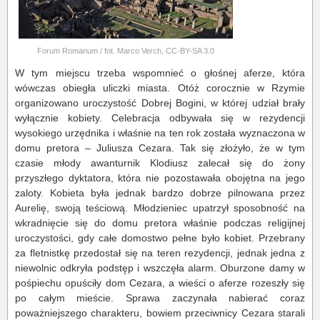
Forum Romanum / fot. Marco Verch, CC-BY-SA 3.0
W tym miejscu trzeba wspomnieć o głośnej aferze, która
wówczas obiegła uliczki miasta. Otóż corocznie w Rzymie
organizowano uroczystość Dobrej Bogini, w której udział brały
wyłącznie kobiety. Celebracja odbywała się w rezydencji
wysokiego urzędnika i właśnie na ten rok została wyznaczona w
domu pretora – Juliusza Cezara. Tak się złożyło, że w tym
czasie młody awanturnik Klodiusz zalecał się do żony
przyszłego dyktatora, która nie pozostawała obojętna na jego
zaloty. Kobieta była jednak bardzo dobrze pilnowana przez
Aurelię, swoją teściową. Młodzieniec upatrzył sposobność na
wkradnięcie się do domu pretora właśnie podczas religijnej
uroczystości, gdy całe domostwo pełne było kobiet. Przebrany
za fletnistkę przedostał się na teren rezydencji, jednak jedna z
niewolnic odkryła podstęp i wszczęła alarm. Oburzone damy w
pośpiechu opuściły dom Cezara, a wieści o aferze rozeszły się
po całym mieście. Sprawa zaczynała nabierać coraz
poważniejszego charakteru, bowiem przeciwnicy Cezara starali