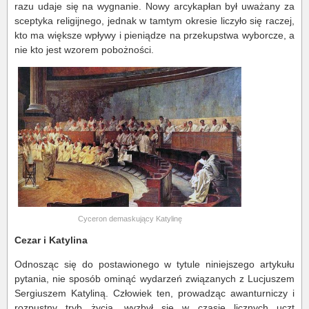
razu udaje się na wygnanie. Nowy arcykapłan był uważany za
sceptyka religijnego, jednak w tamtym okresie liczyło się raczej,
kto ma większe wpływy i pieniądze na przekupstwa wyborcze, a
nie kto jest wzorem pobożności.
Cyceron demaskujący Katylinę
Cezar i Katylina
Odnosząc się do postawionego w tytule niniejszego artykułu
pytania, nie sposób ominąć wydarzeń związanych z Lucjuszem
Sergiuszem Katyliną. Człowiek ten, prowadząc awanturniczy i
rozpustny tryb życia, wyzbył się w czasie licznych uczt