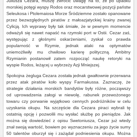
Juliusza Cezara, muszę zwrócić uwagę na to, że po upadku
morskiej potęgi wyspy Rodos oraz mocarstwowej pozycji państw
Seleukosa i Ptolemaiosa Morze Śródziemne zostało opanowane
przez bezwzględnych piratów z małoazjatyckiej krainy zwanej
Cylicją. Ich wyprawy były tak śmiałe, że w pewnym momencie
odważyli się nawet napaść na rzymski port w Ostii. Cezar zaś,
występując z głośnymi oskarżeniami, zyskał co prawda
popularność w Rzymie, jednak ataki na optymatów
uniemożliwiły mu chwilowo karierę polityczną. Ambitny
Rzymianin postanowił zatem rozpocząć naukę retoryki na
wyspie Rodos, leżącej u wybrzeży Azji Mniejszej.
Spokojna żegluga Cezara została jednak gwałtownie przerwana
przez atak piratów koło wyspy Farmakussa. Zaznaczę, że
strategie działania morskich bandytów były różne, począwszy
od uprowadzenia załogi w niewolę, rabunek przewożonego
towaru czy porwanie wyjątkowo cennych podróżników w celu
uzyskania okupu. Na szczęście dla Cezara piraci wybrali tę
ostatnią opcję i pozwolili mu wysłać służbę po pieniądze. Jak
można się dowiedzieć z opisu Swetoniusza, Cezar już wtedy
znał swoją wartość, bowiem po wyznaczeniu za jego życie sumy
50 talentów oburzył się i zażądał podniesienia okupu. Można