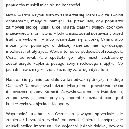
popularów musieli mieć się na baczności.
Nowy władca Rzymu surowo zamierzał się rozprawić ze swoimi
oponentami, mając w pamięci, że przed laty, gdy popularzy
zajmowali stolicę, usłali ulice miasta ciałami tysięcy członków
przeciwnego stronnictwa. Młody Gajusz został postawiony przed
trudnym wyborem – albo rozwiedzie się z córką Cynny, albo
może tylko pomarzyć o dalszej karierze, nie wykluczając
możliwości utraty życia. Wbrew temu, co podpowiadał rozsądek,
Cezar odmówił. Kara spotkała go natychmiast: pozbawiony
został urzędu kapłana, posagu żony i rodowego majątku. Co
jednak najważniejsze, został uznany za wroga dyktatora.
Nasuwa się pytanie: co stało za tak odważną decyzją młodego
Gajusza? Na myśl przychodzi mi tylko jedno – prawdziwa miłość
do ówczesnej żony Kornelii. Zaryzykować można twierdzenie,
że ponowny jej smak przyszły imperator pozna dopiero pod
koniec życia w objęciach Kleopatry.
Wspomnieć trzeba, że Cezar po jawnym sprzeciwie nie
zamierzał beztrosko czekać na wyrok śmierci i pośpiesznie
opuścił stolicę Imperium. Nie wyjechał jednak daleko, bowiem