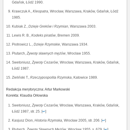
Gdańsk, Łódź 1990.
Krawczuk A.,
Kleopatra
, Wrocław, Warszawa, Kraków, Gdańsk, Łódź
1985.
Kubiak Z.,
Dzieje Greków i Rzymian
, Warszawa 2003.
Lewis R. B.,
Kodeks piratów
, Bremen 2009.
Piotrowicz L.,
Dzieje Rzymskie
, Warszawa 1934.
Plutarch,
Żywoty sławnych mężów
, Wrocław 1955.
Swetoniusz,
Żywoty Cezarów
, Wrocław, Warszawa, Kraków, Gdańsk,
Łódź 1987.
Zieliński T.,
Rzeczypospolita Rzymska
, Katowice 1989.
Redakcja merytoryczna: Artur Markowski
Korekta: Klaudia Orłowska
Swetoniusz,
Żywoty Cezarów,
Wrocław, Warszawa, Kraków, Gdańsk,
Łódź 1987, str. 25. [
↩
]
Kasjusz Dion,
Historia Rzymska,
Wrocław 2005, str. 206. [
↩
]
Plutarch,
Żywoty Sławnych Mężów
, Wrocław 1955, s. 679. [
↩
]