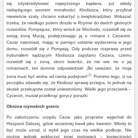
się zdyskredytować najwyższego kapłana, już wtedy
niebędącego wzorem moralności. Klodiusza, który przybrał
niewieście szaty, chciano oskarżyć o świętokradztwo. Wskazać
trzeba, że niedługo potem doszło w Rzymie do dwóch głośnych
rozwodów. Pompejusz, który wrócił ze Wschodu, rozwiódł się ze
swoją żoną Mucją, podejrzewając ją o romans z Cezarem.
Cezar natomiast, mając w pamięci ostatnie wydarzenia w jego
domu, rozwiódł się z Pompeją. Gdy podczas rozprawy przed
trybunałem sądzącym Klodiusza zapytano Cezara, czemu
rozwiódł się z żoną, skoro twierdzi, że nie wie nic o jej
romansach, ten dumnie odpowiedział: „Bo uważam, że moja
3
żona musi być wolna od cienia podejrzeń”
. Pomimo tego, iż na
początku zdawało się, że Klodiusz sprawę przegra, to jednak na
skutek przekupstw został uniewinniony. Wielki jego przeciwnik –
Cyceron, musiał przełknąć gorycz porażki.
Obrona rzymskich granic
Po zakończeniu urzędu Cezar jako propretor wyjechał do
Hiszpanii Dalszej, gdzie wcześniej bawił jako kwestor. Wtedy to
być może uznał, iż wybił jego czas na wielkie podboje. Nie
można jednak wykluczyć innej motywacji – konieczności