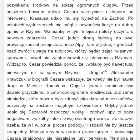
pozyskania środków na spłatę ogromnych długów. Przed
odjazdem bowiem oblegli Cezara wierzyciele i dopiero po
interwencji Krassusa udało mu się wyjechać na Zachód. Po
ostatnich wydarzeniach nie mógł z pewnością liczyć na dobrą
opinię w Rzymie. Wzmiankę w tym miejscu należy uczynić o
pewnym zdarzeniu. Cezar, jadąc drogą lądową do swej
prowincji, musiał przejechać przez Alpy. Tam w jednej z górskich
osad zwrócił uwagę na tubylców, którzy będąc zajęci własnymi
sprawami, nawet nie zainteresowali się obecnością Rzymian.
Widząc to, Cezar powiedział ponoć, że: „wolałby być nawet tutaj
4
pierwszym niż w samym Rzymie – drugim”
. Aleksander
Krawczuk w biografii Cezara wskazuje, że wtedy nie był nawet
drugi w Mieście Romulusa. Objęcie jednak namiestnictwa
dawało przyszłemu triumwirowi ogromne możliwości. Już same
pieniądze, które można było zdobyć jako dary od mieszkańców,
pozwalały na zostanie majętnym człowiekiem. Gdyby jednak
udało się Cezarowi rozpocząć wojnę i zdobyć łupy to poza
bogactwami zyskałby także sławę świetnego wodza. Zaznaczyć
trzeba, że w I w. p.n.e. proces podboju Hiszpanii nie był jeszcze
kompletny. Między innymi w górach graniczących z prowincją
Cezara znajdowały się niezależne ludy iberyjskie. Plemiona te