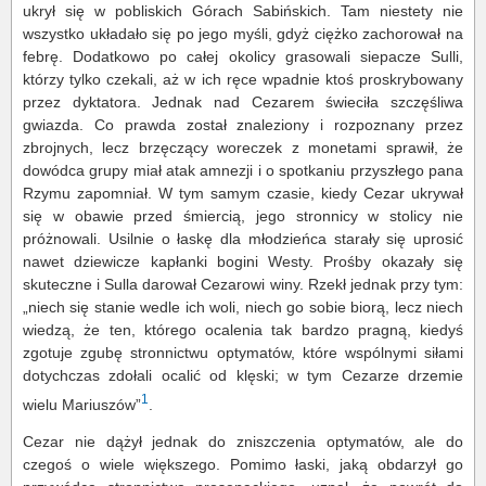
ukrył się w pobliskich Górach Sabińskich. Tam niestety nie
wszystko układało się po jego myśli, gdyż ciężko zachorował na
febrę. Dodatkowo po całej okolicy grasowali siepacze Sulli,
którzy tylko czekali, aż w ich ręce wpadnie ktoś proskrybowany
przez dyktatora. Jednak nad Cezarem świeciła szczęśliwa
gwiazda. Co prawda został znaleziony i rozpoznany przez
zbrojnych, lecz brzęczący woreczek z monetami sprawił, że
dowódca grupy miał atak amnezji i o spotkaniu przyszłego pana
Rzymu zapomniał. W tym samym czasie, kiedy Cezar ukrywał
się w obawie przed śmiercią, jego stronnicy w stolicy nie
próżnowali. Usilnie o łaskę dla młodzieńca starały się uprosić
nawet dziewicze kapłanki bogini Westy. Prośby okazały się
skuteczne i Sulla darował Cezarowi winy. Rzekł jednak przy tym:
„niech się stanie wedle ich woli, niech go sobie biorą, lecz niech
wiedzą, że ten, którego ocalenia tak bardzo pragną, kiedyś
zgotuje zgubę stronnictwu optymatów, które wspólnymi siłami
dotychczas zdołali ocalić od klęski; w tym Cezarze drzemie
1
wielu Mariuszów”
.
Cezar nie dążył jednak do zniszczenia optymatów, ale do
czegoś o wiele większego. Pomimo łaski, jaką obdarzył go