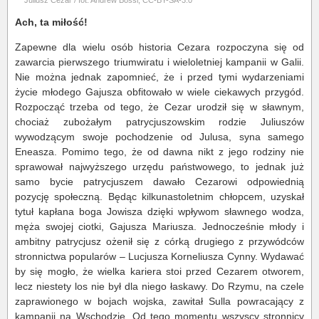
Ach, ta miłość!
Zapewne dla wielu osób historia Cezara rozpoczyna się od
zawarcia pierwszego triumwiratu i wieloletniej kampanii w Galii.
Nie można jednak zapomnieć, że i przed tymi wydarzeniami
życie młodego Gajusza obfitowało w wiele ciekawych przygód.
Rozpocząć trzeba od tego, że Cezar urodził się w sławnym,
chociaż zubożałym patrycjuszowskim rodzie Juliuszów
wywodzącym swoje pochodzenie od Julusa, syna samego
Eneasza. Pomimo tego, że od dawna nikt z jego rodziny nie
sprawował najwyższego urzędu państwowego, to jednak już
samo bycie patrycjuszem dawało Cezarowi odpowiednią
pozycję społeczną. Będąc kilkunastoletnim chłopcem, uzyskał
tytuł kapłana boga Jowisza dzięki wpływom sławnego wodza,
męża swojej ciotki, Gajusza Mariusza. Jednocześnie młody i
ambitny patrycjusz ożenił się z córką drugiego z przywódców
stronnictwa popularów – Lucjusza Korneliusza Cynny. Wydawać
by się mogło, że wielka kariera stoi przed Cezarem otworem,
lecz niestety los nie był dla niego łaskawy. Do Rzymu, na czele
zaprawionego w bojach wojska, zawitał Sulla powracający z
kampanii na Wschodzie. Od tego momentu wszyscy stronnicy