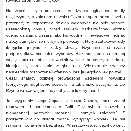
również teren ludu Kallajków.
Na wieść o tych sukcesach w Rzymie ogłoszono modły
dziękczynne, a żołnierze obwołali Cezara imperatorem. Trzeba
przyznać, iż rozpoczęcie działań wojennych nie było poparte
uzasadnioną obawą przed atakiem barbarzyńców. Można
ocenić działania Cezara jako karygodne i niewłaściwe, jednak
należy pamiętać, że nie był on pierwszym, który zaatakował ludy
iberyjskie jedynie z żądzy chwały. Rzymianie od czasu
podporządkowania sobie wybrzeży Hiszpanii podczas drugiej
wojny punickiej stale prowadzili walki z tamtejszymi ludami,
kierując się coraz dalej w głąb lądu. Wielokrotnie rzymscy
namiestnicy rozpoczynali ofensywy bez jakiegokolwiek powodu.
Cezar znający politykę prowadzoną względem Półwyspu
Iberyjskiego mógł sobie pozwolić na tak śmiałe poczynania. Do
Rzymu wracał w glorii, aby odbyć zasłużony triumf.
Tak wyglądały dzieje Gajusza Juliusza Cezara, zanim został
triumwirem i namiestnikiem Galii. Czy był to człowiek o
nienagannej postawie moralnej i samych zaletach? Z
podręczników do historii można wyciągnąć wniosek, że był
rzymskim bohaterem bez skazy. W rzeczywistości dążył do celu,