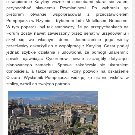
o wspieranie Katyliny wszelkimi sposobami starał się zatem
przypodobać sławnemu Rzymianinowi. Po wybraniu go
pretorem otwarcie współpracował z przedstawicielem
Pompejusza w Rzymie – trybunem ludu Metellusem Neposem.
W tym poparciu był tak stanowczy, że po przepychankach na
Forum został nawet zawieszony przez senat w urzędowaniu i
skrył się we własnym domu. Jednocześnie jego wielcy
przeciwnicy oskarżyli go o współpracę z Katyliną. Cezar podjął
jednak szybkie działania i udowodnił, że pomógł udaremnić
spisek, ujawniając Cyceronowi pewne szczegóły dotyczące
planowanego zamachu. Sprawa zakończyła się ukaraniem
donosiciela, a także urzędnika, który pozwolił na oskarżenie
Cezara. Wysłannik Pompejusza widząc, że nic nie wskóra w
stolicy, wrócił do swojego patrona.