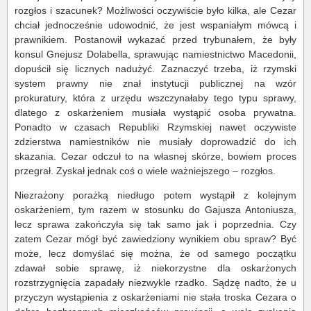
rozgłos i szacunek? Możliwości oczywiście było kilka, ale Cezar
chciał jednocześnie udowodnić, że jest wspaniałym mówcą i
prawnikiem. Postanowił wykazać przed trybunałem, że były
konsul Gnejusz Dolabella, sprawując namiestnictwo Macedonii,
dopuścił się licznych nadużyć. Zaznaczyć trzeba, iż rzymski
system prawny nie znał instytucji publicznej na wzór
prokuratury, która z urzędu wszczynałaby tego typu sprawy,
dlatego z oskarżeniem musiała wystąpić osoba prywatna.
Ponadto w czasach Republiki Rzymskiej nawet oczywiste
zdzierstwa namiestników nie musiały doprowadzić do ich
skazania. Cezar odczuł to na własnej skórze, bowiem proces
przegrał. Zyskał jednak coś o wiele ważniejszego – rozgłos.
Niezrażony porażką niedługo potem wystąpił z kolejnym
oskarżeniem, tym razem w stosunku do Gajusza Antoniusza,
lecz sprawa zakończyła się tak samo jak i poprzednia. Czy
zatem Cezar mógł być zawiedziony wynikiem obu spraw? Być
może, lecz domyślać się można, że od samego początku
zdawał sobie sprawę, iż niekorzystne dla oskarżonych
rozstrzygnięcia zapadały niezwykle rzadko. Sądzę nadto, że u
przyczyn wystąpienia z oskarżeniami nie stała troska Cezara o