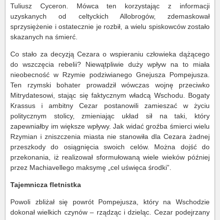
Tuliusz Cyceron. Mówca ten korzystając z informacji
uzyskanych od celtyckich Allobrogów, zdemaskował
sprzysiężenie i ostatecznie je rozbił, a wielu spiskowców zostało
skazanych na śmierć.
Co stało za decyzją Cezara o wspieraniu człowieka dążącego
do wszczęcia rebelii? Niewątpliwie duży wpływ na to miała
nieobecność w Rzymie podziwianego Gnejusza Pompejusza.
Ten rzymski bohater prowadził wówczas wojnę przeciwko
Mitrydatesowi, stając się faktycznym władcą Wschodu. Bogaty
Krassus i ambitny Cezar postanowili zamieszać w życiu
politycznym stolicy, zmieniając układ sił na taki, który
zapewniałby im większe wpływy. Jak widać groźba śmierci wielu
Rzymian i zniszczenia miasta nie stanowiła dla Cezara żadnej
przeszkody do osiągnięcia swoich celów. Można dojść do
przekonania, iż realizował sformułowaną wiele wieków później
przez Machiavellego maksymę „cel uświęca środki”.
Tajemnicza fletnistka
Powoli zbliżał się powrót Pompejusza, który na Wschodzie
dokonał wielkich czynów – rządząc i dzieląc. Cezar podejrzany