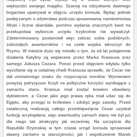
większości swojego majątku. Szansę na odzyskanie dawnego
bogactwa upatrywał w objęciu urzędu konsula. Będąc jednak
podejrzanym o zdzierstwa podczas sprawowania namiestnictwa
Afryki i liczne skandale, pomimo wydania znacznych kwot na
przekupstwa wyborcze urzędu trzykrotnie nie wywalczył.
Zdeterminowany postanowił więc zebrać sobie podobnych,
zubożałych awanturników i na czele wojska wkroczyć do
Rzymu. W mieście dużo się mówiło o tym, że od lat potajemnie
działania Katyliny są wspierane przez Marka Krassusa oraz
samego Juliusza Cezara. Ponoć przed objęciem edylatu tylko
wycofanie się w ostatniej chwili Krassusa sprawiło, że Cezar nie
dał umówionego znaku do rozpoczęcia mordów. Wymienieni
powyżej patrycjusze liczyli na polityczne korzyści wynikające z
zamachu stanu. Krassus miał zostać bowiem obwołany
dyktatorem, a Cezar jako jego prawa ręka miał udać się do
Egiptu, aby przejąć to królestwo i zdobyć jego zasoby. Przed
ostateczną realizacją całego przedsięwzięcia Cezar uzyskał
funkcję arcykapłana, więc ewentualny zamach stanu nie był już
dla niego tak atrakcyjny jak wcześniej. Na szczęście dla
Republiki Rzymskiej w tym czasie urząd konsula sprawował
sławny zarówno w starożytności, jak i współcześnie Marek