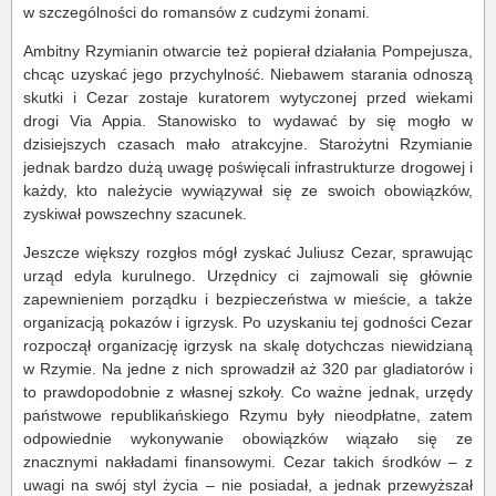
w szczególności do romansów z cudzymi żonami.
Ambitny Rzymianin otwarcie też popierał działania Pompejusza,
chcąc uzyskać jego przychylność. Niebawem starania odnoszą
skutki i Cezar zostaje kuratorem wytyczonej przed wiekami
drogi Via Appia. Stanowisko to wydawać by się mogło w
dzisiejszych czasach mało atrakcyjne. Starożytni Rzymianie
jednak bardzo dużą uwagę poświęcali infrastrukturze drogowej i
każdy, kto należycie wywiązywał się ze swoich obowiązków,
zyskiwał powszechny szacunek.
Jeszcze większy rozgłos mógł zyskać Juliusz Cezar, sprawując
urząd edyla kurulnego. Urzędnicy ci zajmowali się głównie
zapewnieniem porządku i bezpieczeństwa w mieście, a także
organizacją pokazów i igrzysk. Po uzyskaniu tej godności Cezar
rozpoczął organizację igrzysk na skalę dotychczas niewidzianą
w Rzymie. Na jedne z nich sprowadził aż 320 par gladiatorów i
to prawdopodobnie z własnej szkoły. Co ważne jednak, urzędy
państwowe republikańskiego Rzymu były nieodpłatne, zatem
odpowiednie wykonywanie obowiązków wiązało się ze
znacznymi nakładami finansowymi. Cezar takich środków – z
uwagi na swój styl życia – nie posiadał, a jednak przewyższał