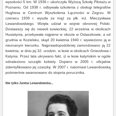
wysokości 5 km. W 1936 r. ukończyła Wyższą Szkołę Pilotażu w
Poznaniu. Od 1938 r. odbywała szkolenia z obsługi telegrafów
Hughesa w Centrum Wyszkolenia Łączności w Zegrzu. W
czerwcu 1939 r. wyszła za mąż za płk. inż. Mieczysława
Lewandowskiego. Wzięła udział w wojnie obronnej Polski.
Dostawszy się do niewoli sowieckiej, 22 września w okolicach
Husiatynia, przebywała najpierw w obozie w Ostaszkowie, a od
grudnia w Kozielsku, skąd 20 kwietnia 1940 r. wywieziono ją w
nieznanym kierunku. Najprawdopodobniej zamordowano ją 22
kwietnia, w dniu jej 32. urodzin, w lesie w okolicach Gniezdowa i
Katynia. Przez lata ukrywano fakt, iż w lesie katyńskim w ogóle
odnaleziono szczątki kobiety. Dopiero w 2005 r. oficjalnie
zidentyfikowano jej czaszkę. W 2007 r. natomiast Lewandowską
pośmiertnie awansowano do stopnia porucznika.
Nie tylko Janina Lewandowska...