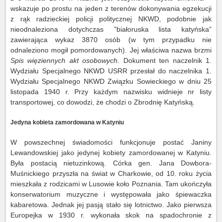
wskazuje po prostu na jeden z terenów dokonywania egzekucji
z rąk radzieckiej policji politycznej NKWD, podobnie jak
nieodnaleziona dotychczas ”białoruska lista katyńska”
zawierająca wykaz 3870 osób (w tym przypadku nie
odnaleziono mogił pomordowanych). Jej właściwa nazwa brzmi
Spis więziennych akt osobowych
. Dokument ten naczelnik 1.
Wydziału Specjalnego NKWD USRR przesłał do naczelnika 1.
Wydziału Specjalnego NKWD Związku Sowieckiego w dniu 25
listopada 1940 r. Przy każdym nazwisku widnieje nr listy
transportowej, co dowodzi, że chodzi o Zbrodnię Katyńską.
Jedyna kobieta zamordowana w Katyniu
W powszechnej świadomości funkcjonuje postać Janiny
Lewandowskiej jako jedynej kobiety zamordowanej w Katyniu.
Była postacią nietuzinkową. Córka gen. Jana Dowbora-
Muśnickiego przyszła na świat w Charkowie, od 10. roku życia
mieszkała z rodzicami w Lusowie koło Poznania. Tam ukończyła
konserwatorium muzyczne i występowała jako śpiewaczka
kabaretowa. Jednak jej pasją stało się lotnictwo. Jako pierwsza
Europejka w 1930 r. wykonała skok na spadochronie z