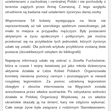
uciekinierami z zachodniej i centralnej Polski i nie pochodziły z
terenów zajętych przez Armię Czerwoną. Z tego względu
utrudnione są badania nad ustaleniem życiorysu danej osoby.
Wspomniane 54 kobiety występujące na liście nie
reprezentowały aż tak szerokiego spektrum zawodowego, jak
miało to miejsce w przypadku mężczyzn. Były postaciami
aktywnymi w życiu społecznym i politycznym, jak można
przekonać się na przykładzie tych jednostek, których życiorys
udało się ustalić. Dla potrzeb artykułu przybliżone zostaną dwie
postacie (dociekliwszych odsyłam do bibliografii).
Najwięcej informacji udało się zebrać o Józefie Fuchsównie,
która w czasie I wojny światowej już jako młoda dziewczyna
aktywnie działała w Lidze Kobiet Polskich. Organizowała
komitety niesienia pomocy rannym i pozostającym w niewoli
rosyjskiej legionistom. Za pomoc udzieloną legionistom
zbiegłym z obozów internowania na Węgrzech została
aresztowana przez władze austriackie. Po odzyskaniu wolności
działała w Polskiej Organizacji Wojskowej, za co władze
ukraińskie skazały ją na śmierć; kary nie zdążono wykonać.
Całe swoje życie była związana z rodzinnym Stanisławowem,