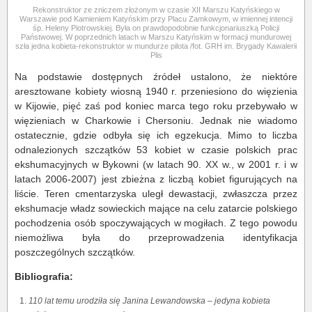
Rekonstruktor ze zniczem złożonym w czasie XII Marszu Katyńskiego w
Warszawie pod Kamieniem Katyńskim przy Placu Zamkowym, w imiennej intencji
śp. Heleny Piotrowskiej. Była on prawdopodobnie funkcjonariuszką Policji
Państwowej. W poprzednich latach w Marszu Katyńskim w formacji mundurowej
szła jedna kobieta-rekonstruktor w mundurze pilota /fot. GRH im. Brygady Kawalerii
Plis
Na podstawie dostępnych źródeł ustalono, że niektóre
aresztowane kobiety wiosną 1940 r. przeniesiono do więzienia
w Kijowie, pięć zaś pod koniec marca tego roku przebywało w
więzieniach w Charkowie i Chersoniu. Jednak nie wiadomo
ostatecznie, gdzie odbyła się ich egzekucja. Mimo to liczba
odnalezionych szczątków 53 kobiet w czasie polskich prac
ekshumacyjnych w Bykowni (w latach 90. XX w., w 2001 r. i w
latach 2006-2007) jest zbieżna z liczbą kobiet figurujących na
liście. Teren cmentarzyska uległ dewastacji, zwłaszcza przez
ekshumacje władz sowieckich mające na celu zatarcie polskiego
pochodzenia osób spoczywających w mogiłach. Z tego powodu
niemożliwa była do przeprowadzenia identyfikacja
poszczególnych szczątków.
Bibliografia:
110 lat temu urodziła się Janina Lewandowska – jedyna kobieta