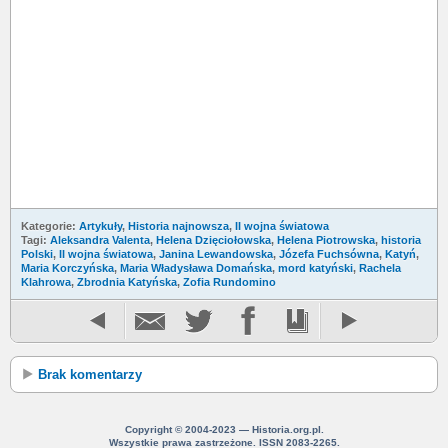
Kategorie:
Artykuły
,
Historia najnowsza
,
II wojna światowa
Tagi:
Aleksandra Valenta
,
Helena Dzięciołowska
,
Helena Piotrowska
,
historia
Polski
,
II wojna światowa
,
Janina Lewandowska
,
Józefa Fuchsówna
,
Katyń
,
Maria Korczyńska
,
Maria Władysława Domańska
,
mord katyński
,
Rachela
Klahrowa
,
Zbrodnia Katyńska
,
Zofia Rundomino
Brak komentarzy
Copyright © 2004-2023 — Historia.org.pl.
Wszystkie prawa zastrzeżone. ISSN 2083-2265.