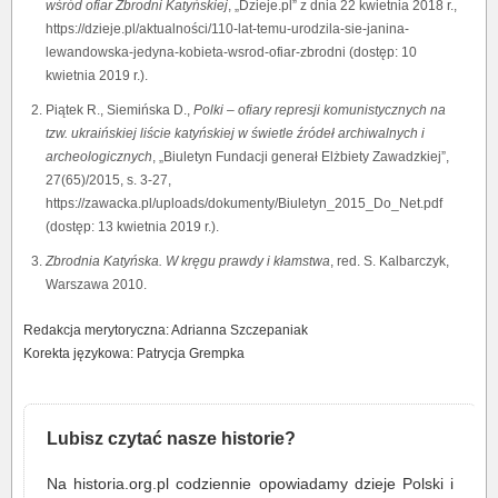
wśród ofiar Zbrodni Katyńskiej
, „Dzieje.pl” z dnia 22 kwietnia 2018 r.,
https://dzieje.pl/aktualności/110-lat-temu-urodzila-sie-janina-
lewandowska-jedyna-kobieta-wsrod-ofiar-zbrodni (dostęp: 10
kwietnia 2019 r.).
Piątek R., Siemińska D.,
P
olki – ofiary represji komunistycznych na
tzw. ukraińskiej liście katyńskiej w świetle źródeł archiwalnych i
archeologicznych
, „Biuletyn Fundacji generał Elżbiety Zawadzkiej”,
27(65)/2015, s. 3-27,
https://zawacka.pl/uploads/dokumenty/Biuletyn_2015_Do_Net.pdf
(dostęp: 13 kwietnia 2019 r.).
Zbrodnia Katyńska. W kręgu prawdy i kłamstwa
, red. S. Kalbarczyk,
Warszawa 2010.
Redakcja merytoryczna: Adrianna Szczepaniak
Korekta językowa: Patrycja Grempka
Lubisz czytać nasze historie?
Na historia.org.pl codziennie opowiadamy dzieje Polski i