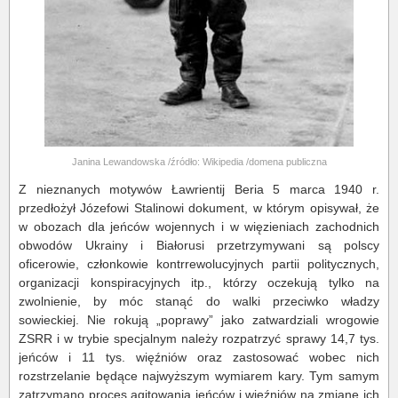
Janina Lewandowska /źródło: Wikipedia /domena publiczna
Z nieznanych motywów Ławrientij Beria 5 marca 1940 r.
przedłożył Józefowi Stalinowi dokument, w którym opisywał, że
w obozach dla jeńców wojennych i w więzieniach zachodnich
obwodów Ukrainy i Białorusi przetrzymywani są polscy
oficerowie, członkowie kontrrewolucyjnych partii politycznych,
organizacji konspiracyjnych itp., którzy oczekują tylko na
zwolnienie, by móc stanąć do walki przeciwko władzy
sowieckiej. Nie rokują „poprawy” jako zatwardziali wrogowie
ZSRR i w trybie specjalnym należy rozpatrzyć sprawy 14,7 tys.
jeńców i 11 tys. więźniów oraz zastosować wobec nich
rozstrzelanie będące najwyższym wymiarem kary. Tym samym
zatrzymano proces agitowania jeńców i więźniów na zmianę ich