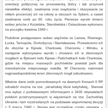
orientacji politycznej na prosowiecką (który i tak przynosił
niewielkie efekty), zwalniania oraz osądzania i skazywania (w
nikłym procencie) ich na roboty w obozach na Syberii, a nawet
zwalniania osób po 60. roku życia. Pierwsze wyroki śmierci
wobec jeńców z Kozielska, Starobielska i Ostaszkowa wykonano
na początku kwietnia 1940 r.
Podobnie postępowano wobec więźniów ze Lwowa, Równego,
Łucka, Tarnopola, Drohobycza i Stanisławowa. Przewieziono ich
do obozów w Kijowie, Charkowie, Chersoniu i Mińsku, a
następnie wykonywano wyroki i chowano ich w zbiorowych
mogiłach w Bykowni koło Kijowa i Piatichatkach koło Charkowa,
gdzie na miejscu masowych pochówków powstał park dla
mieszkańców miejscowego osiedla. W Chersoniu natomiast
najprawdopodobniej teren zbiorowych mogił zabudowano.
Właśnie dane osób pomordowanych na dawnych Kresach II RP
odnaleźć można na tzw. „ukraińskiej liście katyńskiej„. Stanowi
ona wykaz z podstawowymi informacjami o 3435 obywatelach
polskich przetrzymywanych w więzieniach na tzw. Zachodniej
Ukrainie i tam rozstrzelanych na podstawie wspomnianej decyzji
z 5 marca 1940 r. Nazwa jest oczywiście czysto umowna –