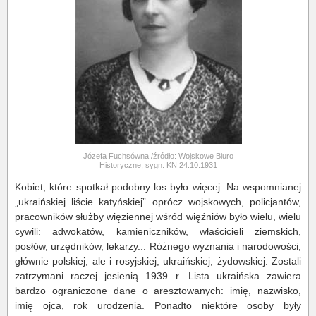
Józefa Fuchsówna /źródło: Wojskowe Biuro
Historyczne, sygn. KN 24.10.1931
Kobiet, które spotkał podobny los było więcej. Na wspomnianej
„ukraińskiej liście katyńskiej” oprócz wojskowych, policjantów,
pracowników służby więziennej wśród więźniów było wielu, wielu
cywili: adwokatów, kamieniczników, właścicieli ziemskich,
posłów, urzędników, lekarzy... Różnego wyznania i narodowości,
głównie polskiej, ale i rosyjskiej, ukraińskiej, żydowskiej. Zostali
zatrzymani raczej jesienią 1939 r. Lista ukraińska zawiera
bardzo ograniczone dane o aresztowanych: imię, nazwisko,
imię ojca, rok urodzenia. Ponadto niektóre osoby były