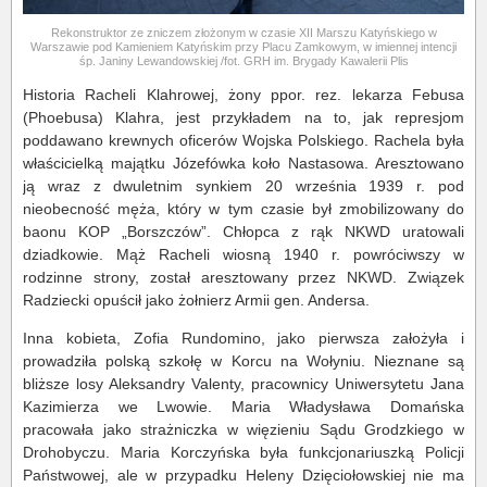
Rekonstruktor ze zniczem złożonym w czasie XII Marszu Katyńskiego w
Warszawie pod Kamieniem Katyńskim przy Placu Zamkowym, w imiennej intencji
śp. Janiny Lewandowskiej /fot. GRH im. Brygady Kawalerii Plis
Historia Racheli Klahrowej, żony ppor. rez. lekarza Febusa
(Phoebusa) Klahra, jest przykładem na to, jak represjom
poddawano krewnych oficerów Wojska Polskiego. Rachela była
właścicielką majątku Józefówka koło Nastasowa. Aresztowano
ją wraz z dwuletnim synkiem 20 września 1939 r. pod
nieobecność męża, który w tym czasie był zmobilizowany do
baonu KOP „Borszczów”. Chłopca z rąk NKWD uratowali
dziadkowie. Mąż Racheli wiosną 1940 r. powróciwszy w
rodzinne strony, został aresztowany przez NKWD. Związek
Radziecki opuścił jako żołnierz Armii gen. Andersa.
Inna kobieta, Zofia Rundomino, jako pierwsza założyła i
prowadziła polską szkołę w Korcu na Wołyniu. Nieznane są
bliższe losy Aleksandry Valenty, pracownicy Uniwersytetu Jana
Kazimierza we Lwowie. Maria Władysława Domańska
pracowała jako strażniczka w więzieniu Sądu Grodzkiego w
Drohobyczu. Maria Korczyńska była funkcjonariuszką Policji
Państwowej, ale w przypadku Heleny Dzięciołowskiej nie ma