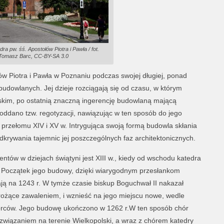
ra pw. śś. Apostołów Piotra i Pawła / fot.
Tomasz Barc, CC-BY-SA 3.0
ów Piotra i Pawła w Poznaniu podczas swojej długiej, ponad
az budowlanych. Jej dzieje rozciągają się od czasu, w którym
kim, po ostatnią znaczną ingerencję budowlaną mającą
oddano tzw. regotyzacji, nawiązując w ten sposób do jego
przełomu XIV i XV w. Intrygująca swoją formą budowla skłania
odkrywania tajemnic jej poszczególnych faz architektonicznych.
ów w dziejach świątyni jest XIII w., kiedy od wschodu katedra
 Początek jego budowy, dzięki wiarygodnym przesłankom
ą na 1243 r. W tymże czasie biskup Boguchwał II nakazał
rożące zawaleniem, i wznieść na jego miejscu nowe, wedle
rców. Jego budowę ukończono w 1262 r.W ten sposób chór
rozwiązaniem na terenie Wielkopolski, a wraz z chórem katedry