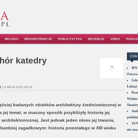
WOJSKO
REKONSTRUKCJE
PUBLICYSTYKA
RECENZJE
VIDEO
PODCA
ZOBA
hór katedry
IPN 
Ostrowi
Gdzi
Lubiąż 
K
| 6 MAJA 2020 09:58
Post
Wiśniow
ęściej badanych obiektów architektury średniowiecznej w
Siemie
Amba
 jej temat, w znaczny sposób przybliżyły historię jej
polskim
rchitektonicznej. Jest jednak jeden okres jej trwania,
1670
jbardziej zagadkowym: historia powstałego w XIII wieku
nie zaw