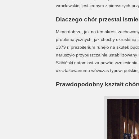
wrocławskiej jest jednym z pierwszych przy
Dlaczego chór przestał istni
Mimo dobrze, jak na ten okres, zachowanyc
problematycznych, jak choćby określenie p
1379 r. prezbiterium runęło na skutek b
naruszyło przypuszczalnie ustabilizowany u
Skibiński natomiast za powód wzniesienia
ukształtowanemu wówczas typowi polskieg
Prawdopodobny kształt chór