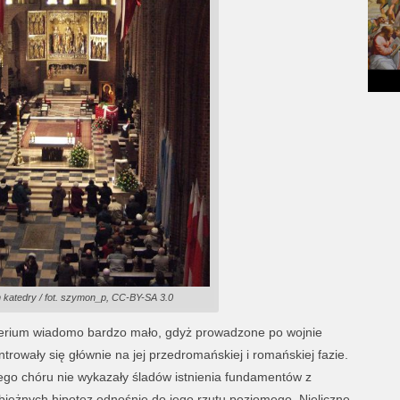
m katedry / fot. szymon_p, CC-BY-SA 3.0
biterium wiadomo bardzo mało, gdyż prowadzone po wojnie
rowały się głównie na jej przedromańskiej i romańskiej fazie.
go chóru nie wykazały śladów istnienia fundamentów z
ozbieżnych hipotez odnośnie do jego rzutu poziomego. Nieliczne