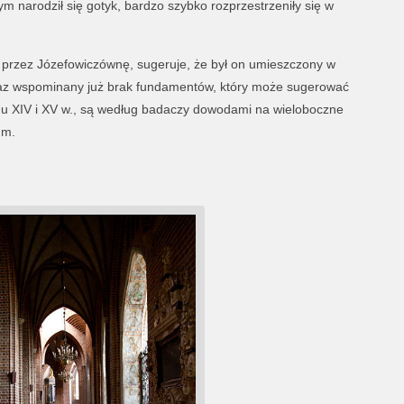
m narodził się gotyk, bardzo szybko rozprzestrzeniły się w
go przez Józefowiczównę, sugeruje, że był on umieszczony w
raz wspominany już brak fundamentów, który może sugerować
mu XIV i XV w., są według badaczy dowodami na wieloboczne
um.