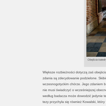
Obejścia katedr
Większe rozbieżności dotyczą zaś obejścia
zdania są zdecydowanie podzielone. Skib
wczesnogotyckim chórze. Jego zdaniem b
nie musi świadczyć o wcześniejszej obecno
według badacza może dowodzić jedynie teg
tezy przychyla się również Kowalski, który