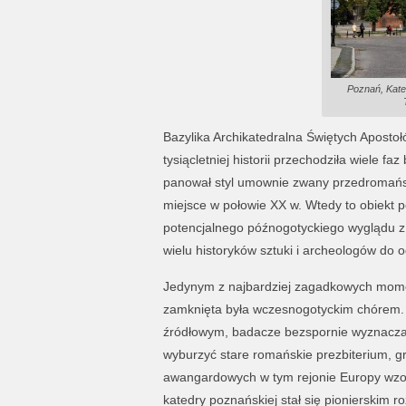
Poznań, Kated
Bazylika Archikatedralna Świętych Apostoł
tysiącletniej historii przechodziła wiele f
panował styl umownie zwany przedromańs
miejsce w połowie XX w. Wtedy to obiekt p
potencjalnego późnogotyckiego wyglądu z 
wielu historyków sztuki i archeologów do 
Jedynym z najbardziej zagadkowych moment
zamknięta była wczesnogotyckim chórem.
źródłowym, badacze bezspornie wyznaczaj
wyburzyć stare romańskie prezbiterium, g
awangardowych w tym rejonie Europy wzo
katedry poznańskiej stał się pionierskim 