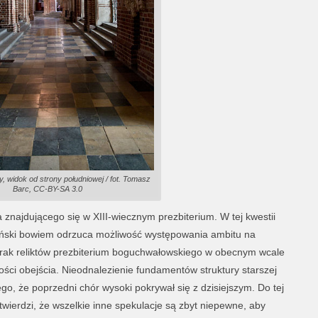
y, widok od strony południowej / fot. Tomasz
Barc, CC-BY-SA 3.0
 znajdującego się w XIII-wiecznym prezbiterium. W tej kwestii
iński bowiem odrzuca możliwość występowania ambitu na
rak reliktów prezbiterium boguchwałowskiego w obecnym wcale
ści obejścia. Nieodnalezienie fundamentów struktury starszej
o, że poprzedni chór wysoki pokrywał się z dzisiejszym. Do tej
 twierdzi, że wszelkie inne spekulacje są zbyt niepewne, aby