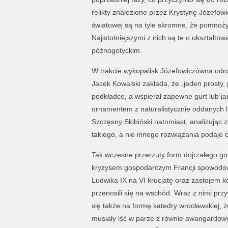
relikty znalezione przez Krystynę Józefo
światowej są na tyle skromne, że pomnożył
Najistotniejszymi z nich są te o ukształt
późnogotyckim.
W trakcie wykopalisk Józefowiczówna odnal
Jacek Kowalski zakłada, że „jeden prosty
podkładce, a wspierał zapewne gurt lub ja
ornamentem z naturalistycznie oddanych l
Szczęsny Skibiński natomiast, analizując
takiego, a nie innego rozwiązania podaje 
Tak wczesne przerzuty form dojrzałego g
kryzysem gospodarczym Francji spowodo
Ludwika IX na VI krucjatę oraz zastojem k
przenosili się na wschód. Wraz z nimi pr
się także na formę katedry wrocławskiej, ż
musiały iść w parze z równie awangardow