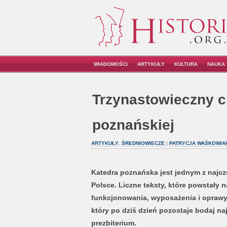
WIADOMOŚCI
ARTYKUŁY
KULTURA
NAUKA
Trzynastowieczny c
poznańskiej
ARTYKUŁY
,
ŚREDNIOWIECZE
|
PATRYCJA WAŚKOWIA
Katedra poznańska jest jednym z najcz
Polsce. Liczne teksty, które powstały na
funkcjonowania, wyposażenia i oprawy a
który po dziś dzień pozostaje bodaj na
prezbiterium.