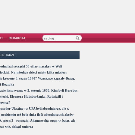
ST
REDAKCJA
CZ TAKŻE
odnalazł szczątki 55 ofiar masakry w Woli
eckiej. Najmłodsze dzieci miały kilka miesięcy
e kręcono 3. sezon 1670? Warszawę zagrały Brzeg,
i Roztoka
acie historyczne w 3. sezonie 1670. Kim byli Korybut
iecki, Eleonora Habsburżanka, Radziwiłł i
nowicz?
sador Ukrainy: w UPA byli zbrodniarze, ale w
 podziemiu też była duża ilość zbrodniczych aktów
, sezon 3 - recenzja. Adamczycha rusza w świat, ale
sze wie, dokąd zmierza