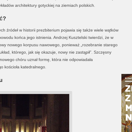
kładów architektury gotyckiej na ziemiach polskich.
eć?
h źródeł w historii prezbiterium pojawia się także wiele wątków
owodu końca jego istnienia. Andrzej Kusztelski twierdzi, że w
udowy nowego korpusu nawowego, ponieważ „rozebranie starego
kład, którego, jak się okazuje, nowy nie zastąpił”. Szczęsny
 nowego chóru uznał formę, która nie odpowiadała
o kościoła katedralnego.
u