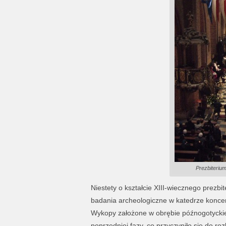
Prezbiteriu
Niestety o kształcie XIII-wiecznego prez
badania archeologiczne w katedrze koncent
Wykopy założone w obrębie późnogotyckie
poprzedniej fazy, co przyczyniło się do r