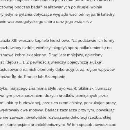
wiczównę podczas badań realizowanych po drugiej wojnie
y jedynie pytania dotyczące wyglądu wschodniej partii katedry.
owanie wczesnogotyckiego chóru oraz jego związek z
azła XIII-wieczne kapitele kielichowe. Na podstawie ich formy
, pozbawiony ozdób, wieńczył niegdyś sporą półkolumienkę na
rzmowe żebro sklepienne. Drugi jest mniejszy, opleciony
iści dębu (…). Z pewnością wieńczył pojedynczą służkę”.
 zastosowane na nich elementy dekoracyjne, za region wpływów
obszar Île-de-France lub Szampanię.
otyku, mającego znamiona stylu
rayonnant
, Skibiński tłumaczy
wanym przeznaczeniem dużych środków pieniężnych przez
oniunktury budowlanej, przez co rzemieślnicy, poszukując pracy,
zywędrowały owe motywy. Badacz zaznacza przy tym, powołując
e nie zawsze nowatorskie rozwiązania dekoracji rzeźbiarskiej
ymi koncepcjami architektonicznymi. W ten sposób nowoczesne