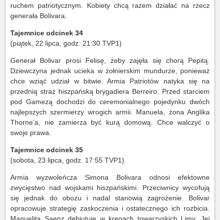
ruchem patriotycznym. Kobiety chcą razem działać na rzecz
generała Bolivara.
Tajemnice odcinek 34
(piątek, 22 lipca, godz. 21:30 TVP1)
Generał Bolivar prosi Felisę, żeby zajęła się chorą Pepitą.
Dziewczyna jednak ucieka w żołnierskim mundurze, ponieważ
chce wziąć udział w bitwie. Armia Patriotów natyka się na
przednią straż hiszpańską brygadiera Berreiro. Przed starciem
pod Gamezą dochodzi do ceremonialnego pojedynku dwóch
najlepszych szermierzy wrogich armii. Manuela, żona Anglika
Thorne’a, nie zamierza być kurą domową. Chce walczyć o
swoje prawa.
Tajemnice odcinek 35
(sobota, 23 lipca, godz. 17:55 TVP1)
Armia wyzwoleńcza Simona Bolivara odnosi efektowne
zwycięstwo nad wojskami hiszpańskimi. Przeciwnicy wycofują
się jednak do obozu i nadal stanowią zagrożenie. Bolivar
opracowuje strategię zaskoczenia i ostatecznego ich rozbicia.
Manuelita Saenz debiutuje w kręgach towarzyskich Limy. Jej