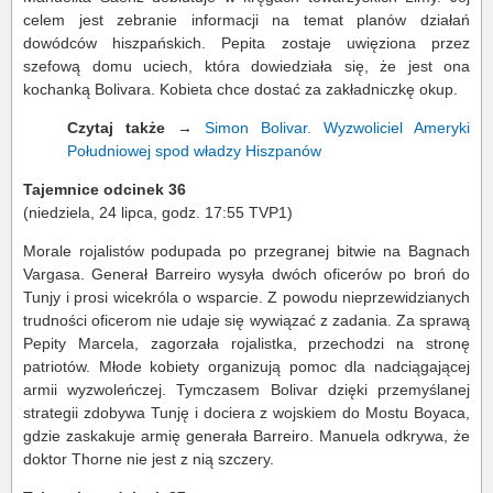
celem jest zebranie informacji na temat planów działań
dowódców hiszpańskich. Pepita zostaje uwięziona przez
szefową domu uciech, która dowiedziała się, że jest ona
kochanką Bolivara. Kobieta chce dostać za zakładniczkę okup.
Czytaj także
→
Simon Bolivar. Wyzwoliciel Ameryki
Południowej spod władzy Hiszpanów
Tajemnice odcinek 36
(niedziela, 24 lipca, godz. 17:55 TVP1)
Morale rojalistów podupada po przegranej bitwie na Bagnach
Vargasa. Generał Barreiro wysyła dwóch oficerów po broń do
Tunjy i prosi wicekróla o wsparcie. Z powodu nieprzewidzianych
trudności oficerom nie udaje się wywiązać z zadania. Za sprawą
Pepity Marcela, zagorzała rojalistka, przechodzi na stronę
patriotów. Młode kobiety organizują pomoc dla nadciągającej
armii wyzwoleńczej. Tymczasem Bolivar dzięki przemyślanej
strategii zdobywa Tunję i dociera z wojskiem do Mostu Boyaca,
gdzie zaskakuje armię generała Barreiro. Manuela odkrywa, że
doktor Thorne nie jest z nią szczery.