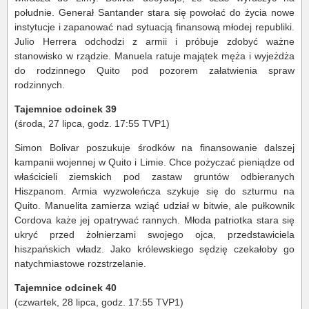
południe. Generał Santander stara się powołać do życia nowe
instytucje i zapanować nad sytuacją finansową młodej republiki.
Julio Herrera odchodzi z armii i próbuje zdobyć ważne
stanowisko w rządzie. Manuela ratuje majątek męża i wyjeżdża
do rodzinnego Quito pod pozorem załatwienia spraw
rodzinnych.
Tajemnice odcinek 39
(środa, 27 lipca, godz. 17:55 TVP1)
Simon Bolivar poszukuje środków na finansowanie dalszej
kampanii wojennej w Quito i Limie. Chce pożyczać pieniądze od
właścicieli ziemskich pod zastaw gruntów odbieranych
Hiszpanom. Armia wyzwoleńcza szykuje się do szturmu na
Quito. Manuelita zamierza wziąć udział w bitwie, ale pułkownik
Cordova każe jej opatrywać rannych. Młoda patriotka stara się
ukryć przed żołnierzami swojego ojca, przedstawiciela
hiszpańskich władz. Jako królewskiego sędzię czekałoby go
natychmiastowe rozstrzelanie.
Tajemnice odcinek 40
(czwartek, 28 lipca, godz. 17:55 TVP1)