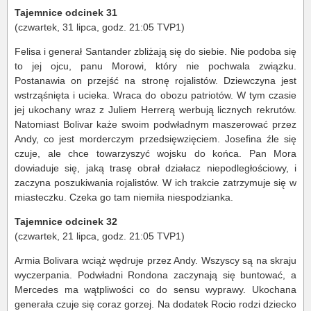
Tajemnice odcinek 31
(czwartek, 31 lipca, godz. 21:05 TVP1)
Felisa i generał Santander zbliżają się do siebie. Nie podoba się
to jej ojcu, panu Morowi, który nie pochwala związku.
Postanawia on przejść na stronę rojalistów. Dziewczyna jest
wstrząśnięta i ucieka. Wraca do obozu patriotów. W tym czasie
jej ukochany wraz z Juliem Herrerą werbują licznych rekrutów.
Natomiast Bolivar każe swoim podwładnym maszerować przez
Andy, co jest morderczym przedsięwzięciem. Josefina źle się
czuje, ale chce towarzyszyć wojsku do końca. Pan Mora
dowiaduje się, jaką trasę obrał działacz niepodległościowy, i
zaczyna poszukiwania rojalistów. W ich trakcie zatrzymuje się w
miasteczku. Czeka go tam niemiła niespodzianka.
Tajemnice odcinek 32
(czwartek, 21 lipca, godz. 21:05 TVP1)
Armia Bolivara wciąż wędruje przez Andy. Wszyscy są na skraju
wyczerpania. Podwładni Rondona zaczynają się buntować, a
Mercedes ma wątpliwości co do sensu wyprawy. Ukochana
generała czuje się coraz gorzej. Na dodatek Rocio rodzi dziecko