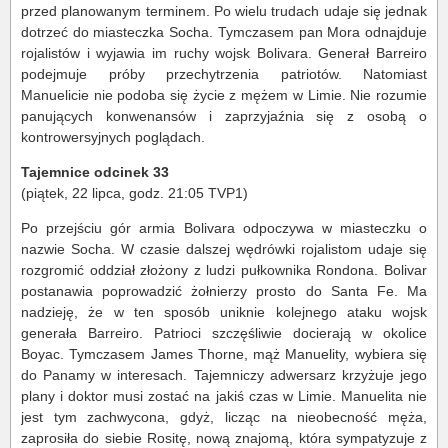
przed planowanym terminem. Po wielu trudach udaje się jednak
dotrzeć do miasteczka Socha. Tymczasem pan Mora odnajduje
rojalistów i wyjawia im ruchy wojsk Bolivara. Generał Barreiro
podejmuje próby przechytrzenia patriotów. Natomiast
Manuelicie nie podoba się życie z mężem w Limie. Nie rozumie
panujących konwenansów i zaprzyjaźnia się z osobą o
kontrowersyjnych poglądach.
Tajemnice odcinek 33
(piątek, 22 lipca, godz. 21:05 TVP1)
Po przejściu gór armia Bolivara odpoczywa w miasteczku o
nazwie Socha. W czasie dalszej wędrówki rojalistom udaje się
rozgromić oddział złożony z ludzi pułkownika Rondona. Bolivar
postanawia poprowadzić żołnierzy prosto do Santa Fe. Ma
nadzieję, że w ten sposób uniknie kolejnego ataku wojsk
generała Barreiro. Patrioci szczęśliwie docierają w okolice
Boyac. Tymczasem James Thorne, mąż Manuelity, wybiera się
do Panamy w interesach. Tajemniczy adwersarz krzyżuje jego
plany i doktor musi zostać na jakiś czas w Limie. Manuelita nie
jest tym zachwycona, gdyż, licząc na nieobecność męża,
zaprosiła do siebie Rositę, nową znajomą, która sympatyzuje z