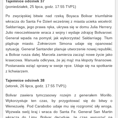
Tajemnice odcinek 37
(poniedziałek, 25 lipca, godz. 17:55 TVP1)
Po zwycięskiej bitwie nad rzeką Boyaca Bolivar triumfalnie
wkracza do Santa Fe Dzień wcześniej z miasta ucieka wicekról.
Saldarriaga, jego prawa ręka, ukrywa się w domu Julia Herrery.
Julio nieoczekiwanie wraca z wojny i wydaje zdrajcę Bolivarowi.
Generał wpada na pomysł, jak wykorzystać Saldarriagę. Tłum
plądruje miasto. Żołnierzom Simona udaje się opanować
sytuację. Generał Santander planuje utworzenie nowej republiki,
a Bolivar rusza dalej. Marcela zamierza zacząć nowe życie jako
krawcowa. Manuela odkrywa, że jej mąż ma kłopoty finansowe.
Postanawia wziąć sprawy w swoje ręce. Udaje się na spotkanie
z lichwiarzem.
Tajemnice odcinek 38
(wtorek, 26 lipca, godz. 17:55 TVP1)
Bolivar zawiera tymczasowy rozejm z generałem Morillo.
Wykorzystuje ten czas, by przygotować się do bitwy o
Wenezuelę. Pod Carabobo udaje mu się rozgromić siły wroga.
Wyzwala swój kraj i wraca do Santa Fe. Generał San Martin
wkracza do Limy. Bolivar decyduje, że czas wyruszyć na