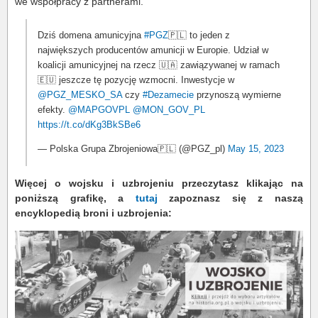
we współpracy z partnerami.
Dziś domena amunicyjna
#PGZ
🇵🇱 to jeden z
największych producentów amunicji w Europie. Udział w
koalicji amunicyjnej na rzecz 🇺🇦 zawiązywanej w ramach
🇪🇺 jeszcze tę pozycję wzmocni. Inwestycje w
@PGZ_MESKO_SA
czy
#Dezamecie
przynoszą wymierne
efekty.
@MAPGOVPL
@MON_GOV_PL
https://t.co/dKg3BkSBe6
— Polska Grupa Zbrojeniowa🇵🇱 (@PGZ_pl)
May 15, 2023
Więcej o wojsku i uzbrojeniu przeczytasz klikając na
poniższą grafikę, a
tutaj
zapoznasz się z naszą
encyklopedią broni i uzbrojenia: