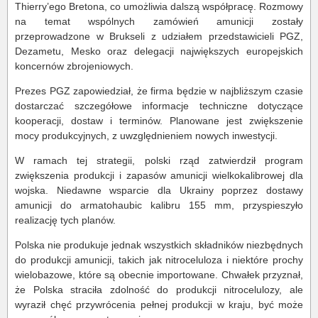
Thierry’ego Bretona, co umożliwia dalszą współpracę. Rozmowy
na temat wspólnych zamówień amunicji zostały
przeprowadzone w Brukseli z udziałem przedstawicieli PGZ,
Dezametu, Mesko oraz delegacji największych europejskich
koncernów zbrojeniowych.
Prezes PGZ zapowiedział, że firma będzie w najbliższym czasie
dostarczać szczegółowe informacje techniczne dotyczące
kooperacji, dostaw i terminów. Planowane jest zwiększenie
mocy produkcyjnych, z uwzględnieniem nowych inwestycji.
W ramach tej strategii, polski rząd zatwierdził program
zwiększenia produkcji i zapasów amunicji wielkokalibrowej dla
wojska. Niedawne wsparcie dla Ukrainy poprzez dostawy
amunicji do armatohaubic kalibru 155 mm, przyspieszyło
realizację tych planów.
Polska nie produkuje jednak wszystkich składników niezbędnych
do produkcji amunicji, takich jak nitroceluloza i niektóre prochy
wielobazowe, które są obecnie importowane. Chwałek przyznał,
że Polska straciła zdolność do produkcji nitrocelulozy, ale
wyraził chęć przywrócenia pełnej produkcji w kraju, być może