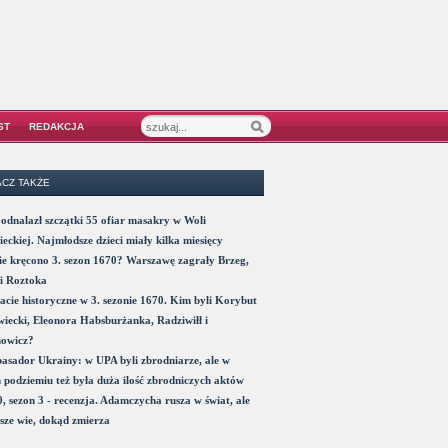
ST
REDAKCJA
CZ TAKŻE
odnalazł szczątki 55 ofiar masakry w Woli
eckiej. Najmłodsze dzieci miały kilka miesięcy
e kręcono 3. sezon 1670? Warszawę zagrały Brzeg,
i Roztoka
acie historyczne w 3. sezonie 1670. Kim byli Korybut
iecki, Eleonora Habsburżanka, Radziwiłł i
nowicz?
sador Ukrainy: w UPA byli zbrodniarze, ale w
 podziemiu też była duża ilość zbrodniczych aktów
, sezon 3 - recenzja. Adamczycha rusza w świat, ale
sze wie, dokąd zmierza