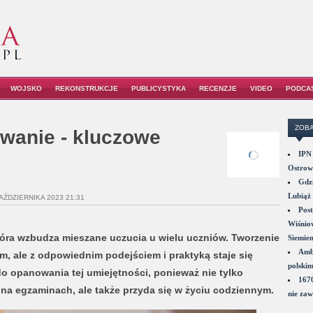
WOJSKO
REKONSTRUKCJE
PUBLICYSTYKA
RECENZJE
VIDEO
PODCA
ZOBA
wanie - kluczowe
IPN 
Ostrowi
Gdzi
Lubiąż 
PAŹDZIERNIKA 2023 21:31
Post
Wiśniow
tóra wzbudza mieszane uczucia u wielu uczniów. Tworzenie
Siemie
Amba
 ale z odpowiednim podejściem i praktyką staje się
polskim
do opanowania tej umiejętności, ponieważ nie tylko
1670
a egzaminach, ale także przyda się w życiu codziennym.
nie zaw