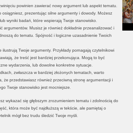
ozwinięciu powinien zawierać nowy argument lub aspekt tematu.
o osiągniesz, prezentując silne argumenty i dowody. Możesz
y lub wyniki badań, które wspierają Twoje stanowisko.
wić argumentów. Musisz je również dokładnie przeanalizować i
odnoszą do tematu. Spójność i logiczne uzasadnienie Twoich
re ilustrują Twoje argumenty. Przykłady pomagają czytelnikowi
awiają, że treść jest bardziej przekonująca. Mogą to być
czne wydarzenia, lub dowolne konkretne sytuacje.
adkach, zwłaszcza w bardziej złożonych tematach, warto
, że przedstawiasz również przeciwną stronę argumentacji i
ego Twoje stanowisko jest mocniejsze.
esz wykazać się głębszym zrozumieniem tematu i zdolnością do
ęść, która może być najdłuższą w tekście, ale pamiętaj o
telnik mógł bez trudu śledzić Twoje myśli.