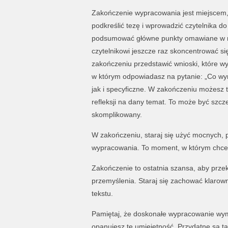
Zakończenie wypracowania jest miejscem, 
podkreślić tezę i wprowadzić czytelnika 
podsumować główne punkty omawiane w ro
czytelnikowi jeszcze raz skoncentrować s
zakończeniu przedstawić wnioski, które wy
w którym odpowiadasz na pytanie: „Co wy
jak i specyficzne. W zakończeniu możesz te
refleksji na dany temat. To może być szcze
skomplikowany.
W zakończeniu, staraj się użyć mocnych, 
wypracowania. To moment, w którym chces
Zakończenie to ostatnia szansa, aby prze
przemyślenia. Staraj się zachować klarow
tekstu.
Pamiętaj, że doskonałe wypracowanie wymag
opanujesz tę umiejętność. Przydatne są t