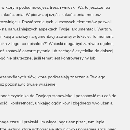
w którym podsumowujesz treść i wnioski. Warto jeszcze raz
do zakończenia. W pierwszej części zakończenia, możesz
zwinięciu. Powtórzenie tych kluczowych elementów pozwoli
ię na najważniejszych aspektach Twojej argumentacji. Warto w
nikają z analizy i argumentacji zawartej w tekście. To moment,
nika z tego, co opisałem?” Wnioski mogą być zarówno ogólne,
ż zostawić otwarte pytanie lub zachęcić czytelnika do dalszej
gólnie skuteczne, jeśli temat jest kontrowersyjny lub
przemyślanych słów, które podkreślają znaczenie Twojego
z pozostawić trwałe wrażenie.
konać czytelnika do Twojego stanowiska i pozostawić mu coś do
ność i konkretność, unikając ogólników i zbędnego wydłużania
a czasu i praktyki. Im więcej będziesz pisać, tym lepiej
akże lektury, które wzbogacają słownictwo i pomagają zrozumieć