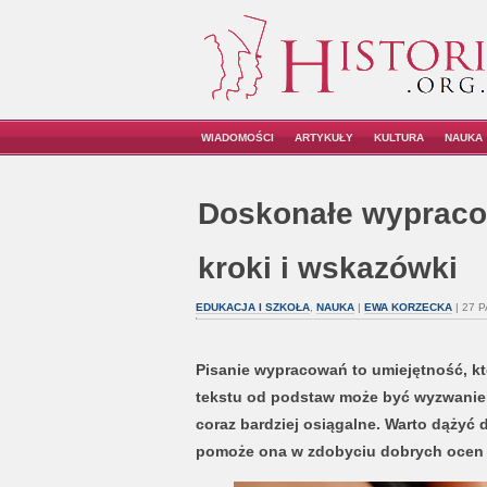
WIADOMOŚCI
ARTYKUŁY
KULTURA
NAUKA
Doskonałe wypraco
kroki i wskazówki
EDUKACJA I SZKOŁA
,
NAUKA
|
EWA KORZECKA
| 27 
Pisanie wypracowań to umiejętność, k
tekstu od podstaw może być wyzwaniem,
coraz bardziej osiągalne. Warto dążyć 
pomoże ona w zdobyciu dobrych ocen n