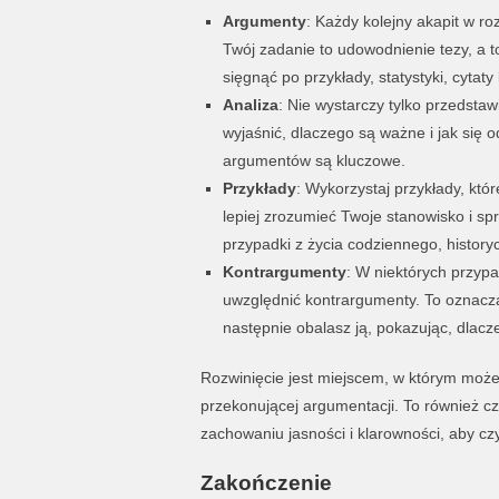
Argumenty
: Każdy kolejny akapit w r
Twój zadanie to udowodnienie tezy, a t
sięgnąć po przykłady, statystyki, cytat
Analiza
: Nie wystarczy tylko przedsta
wyjaśnić, dlaczego są ważne i jak się 
argumentów są kluczowe.
Przykłady
: Wykorzystaj przykłady, któ
lepiej zrozumieć Twoje stanowisko i spr
przypadki z życia codziennego, history
Kontrargumenty
: W niektórych przyp
uwzględnić kontrargumenty. To oznacza
następnie obalasz ją, pokazując, dlacz
Rozwinięcie jest miejscem, w którym moż
przekonującej argumentacji. To również cz
zachowaniu jasności i klarowności, aby czy
Zakończenie