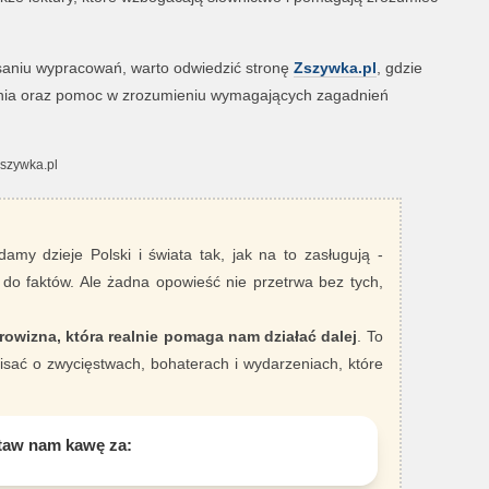
isaniu wypracowań, warto odwiedzić stronę
Zszywka.pl
, gdzie
ania oraz pomoc w zrozumieniu wymagających zagadnień
Zszywka.pl
damy dzieje Polski i świata tak, jak na to zasługują -
 do faktów. Ale żadna opowieść nie przetrwa bez tych,
rowizna, która realnie pomaga nam działać dalej
. To
sać o zwycięstwach, bohaterach i wydarzeniach, które
taw nam kawę za: