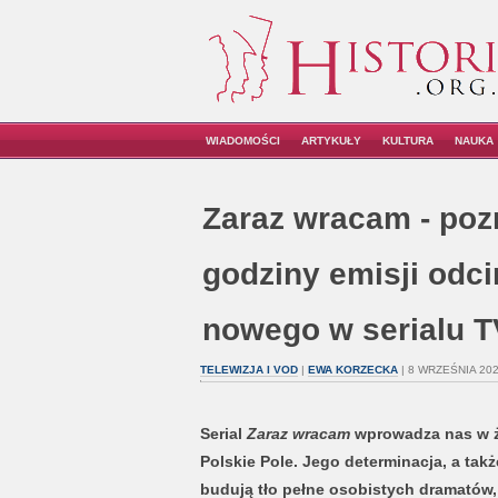
WIADOMOŚCI
ARTYKUŁY
KULTURA
NAUKA
Zaraz wracam - pozn
godziny emisji odc
nowego w serialu 
TELEWIZJA I VOD
|
EWA KORZECKA
| 8 WRZEŚNIA 202
Serial
Zaraz wracam
wprowadza nas w ży
Polskie Pole. Jego determinacja, a tak
budują tło pełne osobistych dramatów, 