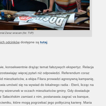
erial Zaraz wracam (fot. TVP)
nich odcinków
dostępne są
tutaj
.
wie, konsekwentnie drążąc temat fałszywych ekspertyz. Relacja
 pozostawiając więcej pytań niż odpowiedzi. Referendum coraz
śród mieszkańców, a ekipa Filara prowadzi agresywną kampanię,
ia umówić się na wywiad do lokalnego radia - Eterii, licząc na
wny wizerunek w oczach mieszkańców gminy. Gdy dowiaduje
 z Sałacińskim zamiast z nim, postanawia zagrać va banque,
ciwniku, które mogą pogrzebać jego polityczną karierę. Maria