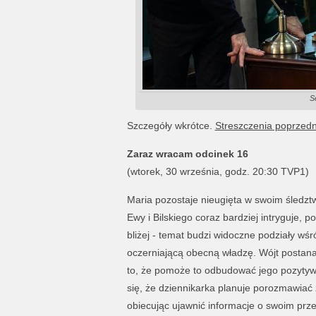
S
Szczegóły wkrótce.
Streszczenia poprzed
Zaraz wracam odcinek 16
(wtorek, 30 września, godz. 20:30 TVP1)
Maria pozostaje nieugięta w swoim śledzt
Ewy i Bilskiego coraz bardziej intryguje,
bliżej - temat budzi widoczne podziały w
oczerniającą obecną władzę. Wójt postanaw
to, że pomoże to odbudować jego pozyty
się, że dziennikarka planuje porozmawiać
obiecując ujawnić informacje o swoim prze