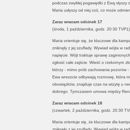
podczas zwykłej pogawędki z Ewą słyszy dz
Maria usłyszy od niej coś, co może odmieni
Zaraz wracam odcinek 17
(środa, 1 października, godz. 20:30 TVP1)
Maria orientuje się, że kluczowe dla kamp
zniknęły z jej szuflady. Wywiad wójta w r
napięcie. Wójt traktuje sprawę zaginionyc
zgłosić całe zajście. Wieść o rzekomym z
którzy - mimo prób zachowania pozorów - z
Ewa wreszcie odbywają rozmowę, która może
obowiązków, znajduje czas na wizytę u ne
dobrego. Tymczasem umowa między Renatą
Zaraz wracam odcinek 18
(czwartek, 2 października, godz. 20:30 TV
Maria orientuje się, że kluczowe dla kamp
zniknęły z jej szuflady. Wywiad wójta w r