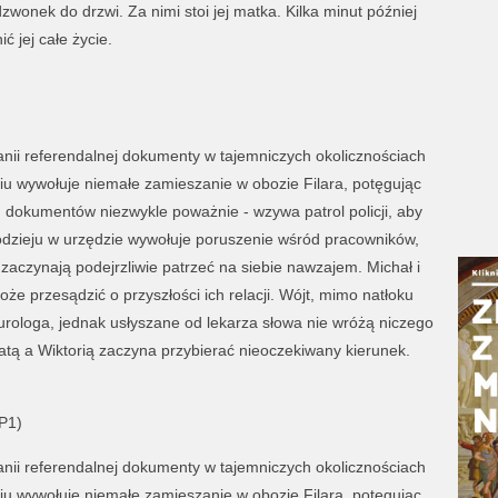
wonek do drzwi. Za nimi stoi jej matka. Kilka minut później
ć jej całe życie.
anii referendalnej dokumenty w tajemniczych okolicznościach
adiu wywołuje niemałe zamieszanie w obozie Filara, potęgując
h dokumentów niezwykle poważnie - wzywa patrol policji, aby
łodzieju w urzędzie wywołuje poruszenie wśród pracowników,
aczynają podejrzliwie patrzeć na siebie nawzajem. Michał i
 przesądzić o przyszłości ich relacji. Wójt, mimo natłoku
urologa, jednak usłyszane od lekarza słowa nie wróżą niczego
 a Wiktorią zaczyna przybierać nieoczekiwany kierunek.
P1)
anii referendalnej dokumenty w tajemniczych okolicznościach
adiu wywołuje niemałe zamieszanie w obozie Filara, potęgując