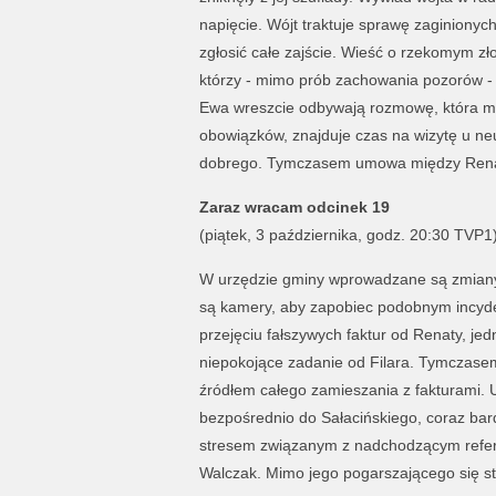
napięcie. Wójt traktuje sprawę zaginionyc
zgłosić całe zajście. Wieść o rzekomym z
którzy - mimo prób zachowania pozorów - z
Ewa wreszcie odbywają rozmowę, która może
obowiązków, znajduje czas na wizytę u ne
dobrego. Tymczasem umowa między Renatą
Zaraz wracam odcinek 19
(piątek, 3 października, godz. 20:30 TVP1
W urzędzie gminy wprowadzane są zmiany 
są kamery, aby zapobiec podobnym incyde
przejęciu fałszywych faktur od Renaty, je
niepokojące zadanie od Filara. Tymczasem 
źródłem całego zamieszania z fakturami. U
bezpośrednio do Sałacińskiego, coraz bard
stresem związanym z nadchodzącym refere
Walczak. Mimo jego pogarszającego się st