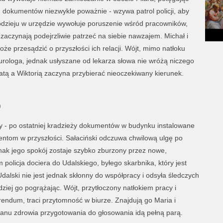
h dokumentów niezwykle poważnie - wzywa patrol policji, aby
łodzieju w urzędzie wywołuje poruszenie wśród pracowników,
aczynają podejrzliwie patrzeć na siebie nawzajem. Michał i
 przesądzić o przyszłości ich relacji. Wójt, mimo natłoku
urologa, jednak usłyszane od lekarza słowa nie wróżą niczego
 a Wiktorią zaczyna przybierać nieoczekiwany kierunek.
)
- po ostatniej kradzieży dokumentów w budynku instalowane
ntom w przyszłości. Sałaciński odczuwa chwilową ulgę po
dnak jego spokój zostaje szybko zburzony przez nowe,
policja dociera do Udalskiego, byłego skarbnika, który jest
dalski nie jest jednak skłonny do współpracy i odsyła śledczych
ziej go pogrążając. Wójt, przytłoczony natłokiem pracy i
ndum, traci przytomność w biurze. Znajdują go Maria i
anu zdrowia przygotowania do głosowania idą pełną parą.