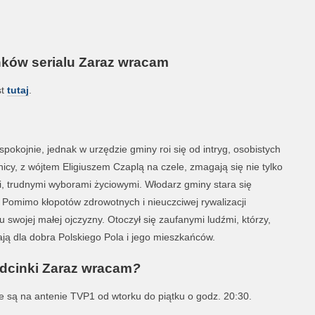
nków serialu Zaraz wracam
st
tutaj
.
spokojnie, jednak w urzędzie gminy roi się od intryg, osobistych
y, z wójtem Eligiuszem Czaplą na czele, zmagają się nie tylko
, trudnymi wyborami życiowymi. Włodarz gminy stara się
 Pomimo kłopotów zdrowotnych i nieuczciwej rywalizacji
 swojej małej ojczyzny. Otoczył się zaufanymi ludźmi, którzy,
ją dla dobra Polskiego Pola i jego mieszkańców.
odcinki Zaraz wracam
?
są na antenie TVP1 od wtorku do piątku o godz. 20:30.