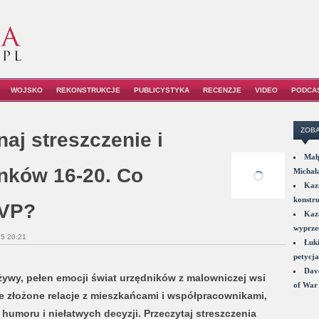
WOJSKO
REKONSTRUKCJE
PUBLICYSTYKA
RECENZJE
VIDEO
PODCA
ZOBA
aj streszczenie i
Małp
inków 16-20. Co
Michał
Kazi
konstru
TVP?
Kazi
wyprzed
5 20:21
Łuki
petycja
Dave
wy, pełen emocji świat urzędników z malowniczej wsi
of War 
że złożone relacje z mieszkańcami i współpracownikami,
humoru i niełatwych decyzji. Przeczytaj streszczenia