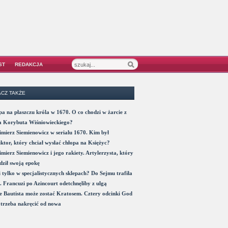
ST
REDAKCJA
CZ TAKŻE
a na płaszczu króla w 1670. O co chodzi w żarcie z
a Korybuta Wiśniowieckiego?
mierz Siemienowicz w serialu 1670. Kim był
ktor, który chciał wysłać chłopa na Księżyc?
mierz Siemienowicz i jego rakiety. Artylerzysta, który
ził swoją epokę
 tylko w specjalistycznych sklepach? Do Sejmu trafiła
. Francuzi po Azincourt odetchnęliby z ulgą
 Bautista może zostać Kratosem. Cztery odcinki God
trzeba nakręcić od nowa