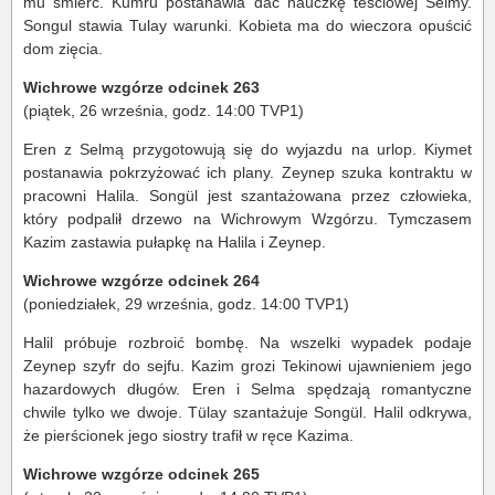
mu śmierć. Kumru postanawia dać nauczkę teściowej Selmy.
Songul stawia Tulay warunki. Kobieta ma do wieczora opuścić
dom zięcia.
Wichrowe wzgórze odcinek 263
(piątek, 26 września, godz. 14:00 TVP1)
Eren z Selmą przygotowują się do wyjazdu na urlop. Kiymet
postanawia pokrzyżować ich plany. Zeynep szuka kontraktu w
pracowni Halila. Songül jest szantażowana przez człowieka,
który podpalił drzewo na Wichrowym Wzgórzu. Tymczasem
Kazim zastawia pułapkę na Halila i Zeynep.
Wichrowe wzgórze odcinek 264
(poniedziałek, 29 września, godz. 14:00 TVP1)
Halil próbuje rozbroić bombę. Na wszelki wypadek podaje
Zeynep szyfr do sejfu. Kazim grozi Tekinowi ujawnieniem jego
hazardowych długów. Eren i Selma spędzają romantyczne
chwile tylko we dwoje. Tülay szantażuje Songül. Halil odkrywa,
że pierścionek jego siostry trafił w ręce Kazima.
Wichrowe wzgórze odcinek 265