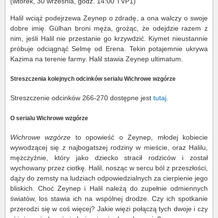
(wtorek, 30 września, godz. 14:00 TVP1)
Halil wciąż podejrzewa Zeynep o zdradę, a ona walczy o swoje
dobre imię. Gülhan broni męża, grożąc, że odejdzie razem z
nim, jeśli Halil nie przestanie go krzywdzić. Kiymet nieustannie
próbuje odciągnąć Selmę od Erena. Tekin potajemnie ukrywa
Kazima na terenie farmy. Halil stawia Zeynep ultimatum.
Streszczenia kolejnych odcinków serialu Wichrowe wzgórze
Streszczenie odcinków 266-270 dostępne jest
tutaj
.
O serialu Wichrowe wzgórze
Wichrowe wzgórze
to opowieść o Zeynep, młodej kobiecie
wywodzącej się z najbogatszej rodziny w mieście, oraz Halilu,
mężczyźnie, który jako dziecko stracił rodziców i został
wychowany przez ciotkę. Halil, nosząc w sercu ból z przeszłości,
dąży do zemsty na ludziach odpowiedzialnych za cierpienie jego
bliskich. Choć Zeynep i Halil należą do zupełnie odmiennych
światów, los stawia ich na wspólnej drodze. Czy ich spotkanie
przerodzi się w coś więcej? Jakie więzi połączą tych dwoje i czy