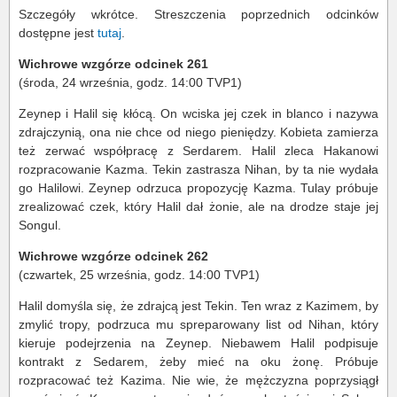
Szczegóły wkrótce. Streszczenia poprzednich odcinków
dostępne jest
tutaj
.
Wichrowe wzgórze odcinek 261
(środa, 24 września, godz. 14:00 TVP1)
Zeynep i Halil się kłócą. On wciska jej czek in blanco i nazywa
zdrajczynią, ona nie chce od niego pieniędzy. Kobieta zamierza
też zerwać współpracę z Serdarem. Halil zleca Hakanowi
rozpracowanie Kazma. Tekin zastrasza Nihan, by ta nie wydała
go Halilowi. Zeynep odrzuca propozycję Kazma. Tulay próbuje
zrealizować czek, który Halil dał żonie, ale na drodze staje jej
Songul.
Wichrowe wzgórze odcinek 262
(czwartek, 25 września, godz. 14:00 TVP1)
Halil domyśla się, że zdrajcą jest Tekin. Ten wraz z Kazimem, by
zmylić tropy, podrzuca mu spreparowany list od Nihan, który
kieruje podejrzenia na Zeynep. Niebawem Halil podpisuje
kontrakt z Sedarem, żeby mieć na oku żonę. Próbuje
rozpracować też Kazima. Nie wie, że mężczyzna poprzysiągł