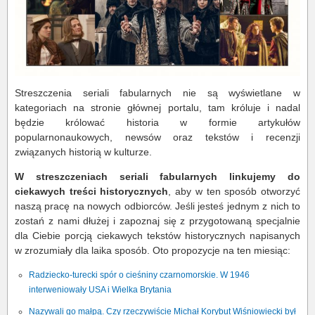
Streszczenia seriali fabularnych nie są wyświetlane w
kategoriach na stronie głównej portalu, tam króluje i nadal
będzie królować historia w formie artykułów
popularnonaukowych, newsów oraz tekstów i recenzji
związanych historią w kulturze.
W streszczeniach seriali fabularnych linkujemy do
ciekawych treści historycznych
, aby w ten sposób otworzyć
naszą pracę na nowych odbiorców. Jeśli jesteś jednym z nich to
zostań z nami dłużej i zapoznaj się z przygotowaną specjalnie
dla Ciebie porcją ciekawych tekstów historycznych napisanych
w zrozumiały dla laika sposób. Oto propozycje na ten miesiąc:
Radziecko-turecki spór o cieśniny czarnomorskie. W 1946
interweniowały USA i Wielka Brytania
Nazywali go małpą. Czy rzeczywiście Michał Korybut Wiśniowiecki był