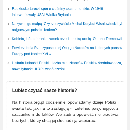
Radziecko-turecki spór o cieśniny czarnomorskie. W 1946
interweniowały USA i Wielka Brytania
Nazywali go małpą. Czy rzeczywiście Michał Korybut Wiśniowiecki był
najgorszym polskim królem?
Kobieta, która obroniła zamek przed turecką armią. Obrona Trembowli
Powierzchnia Rzeczypospolitej Obojga Narodów na tle innych państw
Europy pod koniec XVI w.
Historia ludności Polski. Liczba mieszkańców Polski w średniowieczu,
nowożytności, II RP i współcześni
Lubisz czytać nasze historie?
Na historia.org.pl codziennie opowiadamy dzieje Polski i
świata tak, jak na to zasługują - rzetelnie, pasjonująco, z
szacunkiem do faktów. Ale żadna opowieść nie przetrwa
bez tych, którzy chcą jej słuchać i ją wspierać.