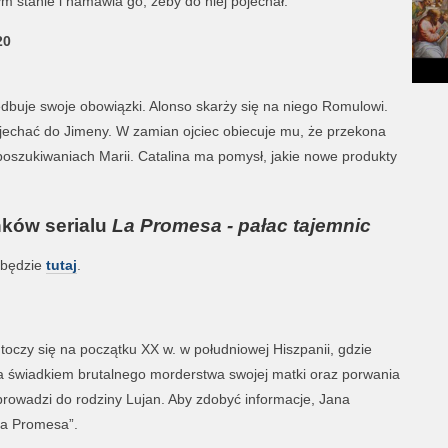
m stanie i namawia go, żeby do niej pojechał.
20
iedbuje swoje obowiązki. Alonso skarży się na niego Romulowi.
jechać do Jimeny. W zamian ojciec obiecuje mu, że przekona
 poszukiwaniach Marii. Catalina ma pomysł, jakie nowe produkty
nków serialu
La Promesa - pałac tajemnic
 będzie
tutaj
.
toczy się na początku XX w. w południowej Hiszpanii, gdzie
ła świadkiem brutalnego morderstwa swojej matki oraz porwania
 prowadzi do rodziny Lujan. Aby zdobyć informacje, Jana
„La Promesa”.