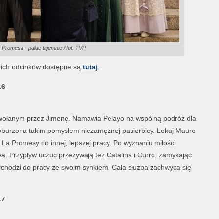
a Promesa - pałac tajemnic / fot. TVP
nich odcinków
dostępne są
tutaj
.
16
ywołanym przez Jimenę. Namawia Pelayo na wspólną podróż dla
t oburzona takim pomysłem niezamężnej pasierbicy. Lokaj Mauro
La Promesy do innej, lepszej pracy. Po wyznaniu miłości
wa. Przypływ uczuć przeżywają też Catalina i Curro, zamykając
zychodzi do pracy ze swoim synkiem. Cała służba zachwyca się
17