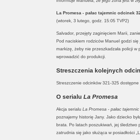
Informuje Manuela, że jego żona jest w zły
La Promesa - pałac tajemnic odcinek 3
(wtorek, 3 lutego, godz. 15:05 TVP2)
Salvador, przejęty zaginięciem Marii, zan
Pod naciskiem rodziców Manuel godzi się 
markizę, żeby nie przeszkadzała policji w
wprowadzić do produkcji.
Streszczenia kolejnych odci
Streszczenie odcinków 321-325 dostępne
O serialu
La Promesa
Akcja serialu
La Promesa - pałac tajemnic
poznajemy historię Jany. Jako dziecko by
brata. Po latach poszukiwań, jej śledztwo
zatrudnia się jako służąca w posiadłości 