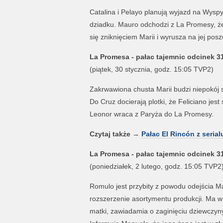
Catalina i Pelayo planują wyjazd na Wyspy
dziadku. Mauro odchodzi z La Promesy, ż
się zniknięciem Marii i wyrusza na jej po
La Promesa - pałac tajemnic odcinek 3
(piątek, 30 stycznia, godz. 15:05 TVP2)
Zakrwawiona chusta Marii budzi niepokój s
Do Cruz docierają plotki, że Feliciano jes
Leonor wraca z Paryża do La Promesy.
Czytaj także
→
Pałac El Rincón z seria
La Promesa - pałac tajemnic odcinek 3
(poniedziałek, 2 lutego, godz. 15:05 TVP2
Romulo jest przybity z powodu odejścia M
rozszerzenie asortymentu produkcji. Ma w 
matki, zawiadamia o zaginięciu dziewczyny