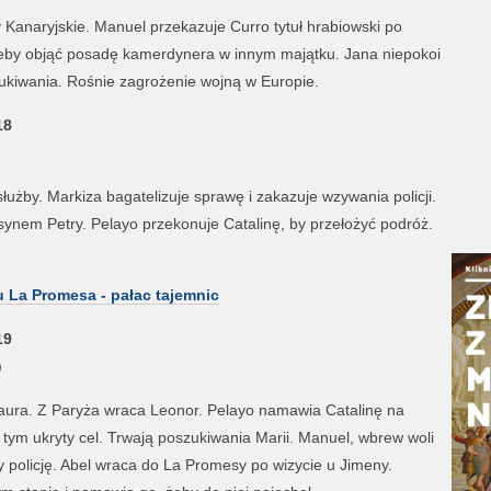
 Kanaryjskie. Manuel przekazuje Curro tytuł hrabiowski po
eby objąć posadę kamerdynera w innym majątku. Jana niepokoi
szukiwania. Rośnie zagrożenie wojną w Europie.
18
łużby. Markiza bagatelizuje sprawę i zakazuje wzywania policji.
t synem Petry. Pelayo przekonuje Catalinę, by przełożyć podróż.
lu La Promesa - pałac tajemnic
19
)
aura. Z Paryża wraca Leonor. Pelayo namawia Catalinę na
tym ukryty cel. Trwają poszukiwania Marii. Manuel, wbrew woli
 policję. Abel wraca do La Promesy po wizycie u Jimeny.