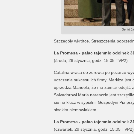
Serial L
Szczegóły wkrótce.
Streszczenia poprzed
La Promesa - pałac tajemnic odcinek 3
(środa, 28 stycznia, godz. 15:05 TVP2)
Catalina wraca do zdrowia po pożarze w
uczczenia sukcesu ich firmy. Markiza jes
uprzedza Manuela, że ma zamiar odejść z 
Salvadorowi Maria nareszcie jest szczęśli
się na klucz w sypialni. Gospodyni Pia pr
słodkim niemowlakiem.
La Promesa - pałac tajemnic odcinek 3
(czwartek, 29 stycznia, godz. 15:05 TVP2)