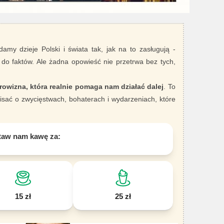
damy dzieje Polski i świata tak, jak na to zasługują -
 do faktów. Ale żadna opowieść nie przetrwa bez tych,
rowizna, która realnie pomaga nam działać dalej
. To
sać o zwycięstwach, bohaterach i wydarzeniach, które
taw nam kawę za:
15 zł
25 zł