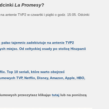
odcinki
La Promesy
?
a antenie TVP2 w czwartki i piątki o godz. 15:05. Odcinki
 pałac tajemnic zadebiutuje na antenie TVP2
ych miejsc. Od celtyckiej osady po stolicę Hiszpanii
lix. Top 10 seriali, które warto obejrzeć
tiumowych TVP, Netflix, Disney, Amazon, Apple, HBO,
stiumowych przeczytasz klikając
tutaj
lub na poniższą