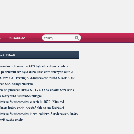
ST
REDAKCJA
CZ TAKŻE
sador Ukrainy: w UPA byli zbrodniarze, ale w
 podziemiu też była duża ilość zbrodniczych aktów
, sezon 3 - recenzja. Adamczycha rusza w świat, ale
sze wie, dokąd zmierza
a na płaszczu króla w 1670. O co chodzi w żarcie z
a Korybuta Wiśniowieckiego?
mierz Siemienowicz w serialu 1670. Kim był
ktor, który chciał wysłać chłopa na Księżyc?
mierz Siemienowicz i jego rakiety. Artylerzysta, który
ził swoją epokę