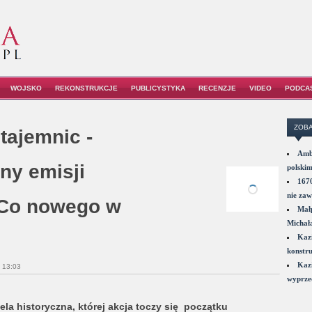
WOJSKO
REKONSTRUKCJE
PUBLICYSTYKA
RECENZJE
VIDEO
PODCA
ZOBA
tajemnic -
Amba
iny emisji
polskim
1670
nie zaw
 Co nowego w
Małp
Michał
Kazi
konstru
Kazi
 13:03
wyprzed
la historyczna, której akcja toczy się początku