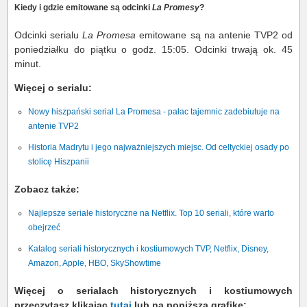
Kiedy i gdzie emitowane są odcinki
La Promesy
?
Odcinki serialu
La Promesa
emitowane są na antenie TVP2 od
poniedziałku do piątku o godz. 15:05. Odcinki trwają ok. 45
minut.
Więcej o serialu:
Nowy hiszpański serial La Promesa - pałac tajemnic zadebiutuje na
antenie TVP2
Historia Madrytu i jego najważniejszych miejsc. Od celtyckiej osady po
stolicę Hiszpanii
Zobacz także:
Najlepsze seriale historyczne na Netflix. Top 10 seriali, które warto
obejrzeć
Katalog seriali historycznych i kostiumowych TVP, Netflix, Disney,
Amazon, Apple, HBO, SkyShowtime
Więcej o serialach historycznych i kostiumowych
przeczytasz klikając
tutaj
lub na poniższą grafikę: