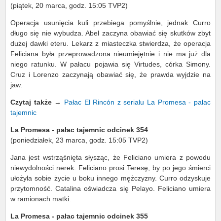
(piątek, 20 marca, godz. 15:05 TVP2)
Operacja usunięcia kuli przebiega pomyślnie, jednak Curro
długo się nie wybudza. Abel zaczyna obawiać się skutków zbyt
dużej dawki eteru. Lekarz z miasteczka stwierdza, że operacja
Feliciana była przeprowadzona nieumiejętnie i nie ma już dla
niego ratunku. W pałacu pojawia się Virtudes, córka Simony.
Cruz i Lorenzo zaczynają obawiać się, że prawda wyjdzie na
jaw.
Czytaj także
→
Pałac El Rincón z serialu La Promesa - pałac
tajemnic
La Promesa - pałac tajemnic odcinek 354
(poniedziałek, 23 marca, godz. 15:05 TVP2)
Jana jest wstrząśnięta słysząc, że Feliciano umiera z powodu
niewydolności nerek. Feliciano prosi Teresę, by po jego śmierci
ułożyła sobie życie u boku innego mężczyzny. Curro odzyskuje
przytomność. Catalina oświadcza się Pelayo. Feliciano umiera
w ramionach matki.
La Promesa - pałac tajemnic odcinek 355