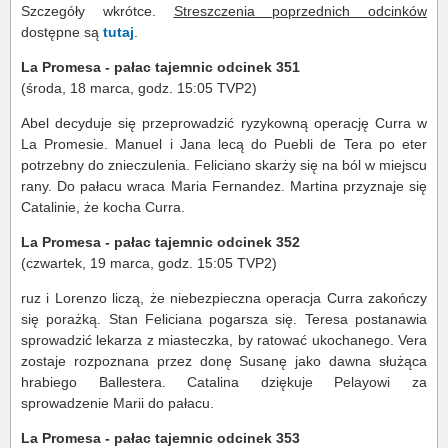
Szczegóły wkrótce.
Streszczenia poprzednich odcinków
dostępne są
tutaj
.
La Promesa - pałac tajemnic odcinek 351
(środa, 18 marca, godz. 15:05 TVP2)
Abel decyduje się przeprowadzić ryzykowną operację Curra w
La Promesie. Manuel i Jana lecą do Puebli de Tera po eter
potrzebny do znieczulenia. Feliciano skarży się na ból w miejscu
rany. Do pałacu wraca Maria Fernandez. Martina przyznaje się
Catalinie, że kocha Curra.
La Promesa - pałac tajemnic odcinek 352
(czwartek, 19 marca, godz. 15:05 TVP2)
ruz i Lorenzo liczą, że niebezpieczna operacja Curra zakończy
się porażką. Stan Feliciana pogarsza się. Teresa postanawia
sprowadzić lekarza z miasteczka, by ratować ukochanego. Vera
zostaje rozpoznana przez donę Susanę jako dawna służąca
hrabiego Ballestera. Catalina dziękuje Pelayowi za
sprowadzenie Marii do pałacu.
La Promesa - pałac tajemnic odcinek 353