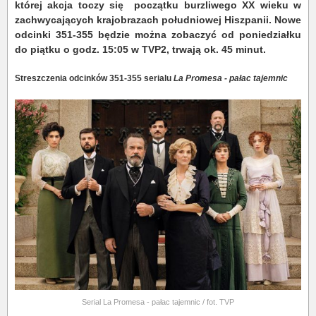
której akcja toczy się początku burzliwego XX wieku w
zachwycających krajobrazach południowej Hiszpanii. Nowe
o
dcinki 351-355 będzie można zobaczyć od poniedziałku
do piątku o godz. 15:05 w TVP2, trwają ok. 45 minut.
Streszczenia odcinków 351-355 serialu
La Promesa - pałac tajemnic
Serial La Promesa - pałac tajemnic / fot. TVP