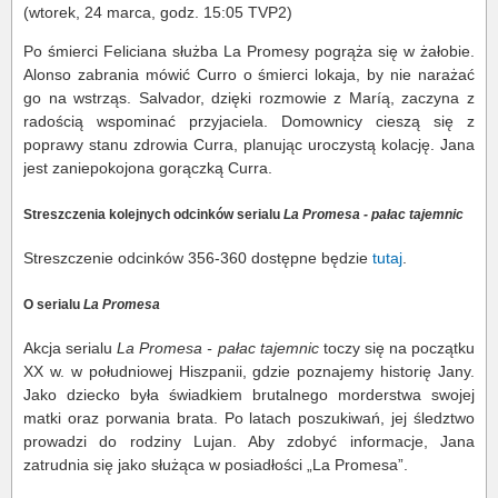
(wtorek, 24 marca, godz. 15:05 TVP2)
Po śmierci Feliciana służba La Promesy pogrąża się w żałobie.
Alonso zabrania mówić Curro o śmierci lokaja, by nie narażać
go na wstrząs. Salvador, dzięki rozmowie z Maríą, zaczyna z
radością wspominać przyjaciela. Domownicy cieszą się z
poprawy stanu zdrowia Curra, planując uroczystą kolację. Jana
jest zaniepokojona gorączką Curra.
Streszczenia kolejnych odcinków serialu
La Promesa - pałac tajemnic
Streszczenie odcinków 356-360 dostępne będzie
tutaj
.
O serialu
La Promesa
Akcja serialu
La Promesa - pałac tajemnic
toczy się na początku
XX w. w południowej Hiszpanii, gdzie poznajemy historię Jany.
Jako dziecko była świadkiem brutalnego morderstwa swojej
matki oraz porwania brata. Po latach poszukiwań, jej śledztwo
prowadzi do rodziny Lujan. Aby zdobyć informacje, Jana
zatrudnia się jako służąca w posiadłości „La Promesa”.