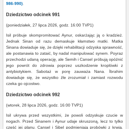
986-990)
.
Dziedzictwo odcinek 991
(poniedziałek, 27 lipca 2026, godz. 16:00 TVP1)
Isil próbuje skompromitować Aynur, oskarżając ją o kradzież.
Jednak Sinan od razu demaskuje kłamstwo matki. Matka
Sinana dowiaduje się, że dzięki rehabilitacji odzyska sprawność,
ale postanawia to zataić, by nadal manipulować synem. Poyraz
przechodzi udaną operację, ale Semih i Cansel próbują opóźnić
jego powrót do zdrowia poprzez uszkodzenie kroplówki z
antybiotykiem. Sabotaż w porę zauważa Nana. İbrahim
dowiaduje się, że wszystko źle zrozumiał i zamiast rozwodu
czeka go ojcostwo.
Dziedzictwo odcinek 992
(wtorek, 28 lipca 2026, godz. 16:00 TVP1)
Isil ukrywa przed wszystkimi, że powoli odzyskuje czucie w
nogach. Przed Sinanem i Aynur udaje skruszoną, lecz to tylko
część jej planu. Cansel i Sibel podmieniają probówki z krwią.