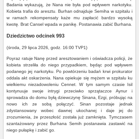
Badania wykazują, że Nana nie była pod wpływem narkotyku.
Kobieta trafia do aresztu. Burhan odnajduje Semiha w szpitalu i
w ramach rekompensaty każe mu zapłacić bardzo wysoką
kwotę. Brat Cansel wpada w panikę. Postanawia zabić Burhana.
Dziedzictwo odcinek 993
(środa, 29 lipca 2026, godz. 16:00 TVP1)
Poyraz ratuje Nanę przed aresztowaniem i oświadcza policji, że
kobieta strzeliła do niego przypadkiem, będąc pod wpływem
podanego jej narkotyku. Po powtórzeniu badań krwi prokurator
oddala akt oskarżenia. Nana opiekuje się mężem w szpitalu ku
wielkiemu niezadowoleniu Cennet. W tym samym czasie Isil
kontynuuje swoje intrygi przeciwko sprzątaczce Aynur i
sprowadza do domu byłą dziewczynę Sinana, Ezgi, próbując na
nowo ich ze sobą połączyć. Sinan pozostaje jednak
zdystansowany wobec dawnej ukochanej i daje jej do
zrozumienia, że przeszłość została już zamknięta. Tymczasem
szantażowany przez Burhana Semih postanawia zastawić na
niego pułapkę i zabić go.