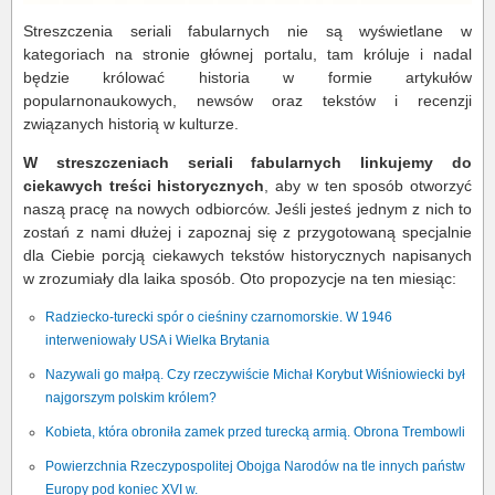
Streszczenia seriali fabularnych nie są wyświetlane w
kategoriach na stronie głównej portalu, tam króluje i nadal
będzie królować historia w formie artykułów
popularnonaukowych, newsów oraz tekstów i recenzji
związanych historią w kulturze.
W streszczeniach seriali fabularnych linkujemy do
ciekawych treści historycznych
, aby w ten sposób otworzyć
naszą pracę na nowych odbiorców. Jeśli jesteś jednym z nich to
zostań z nami dłużej i zapoznaj się z przygotowaną specjalnie
dla Ciebie porcją ciekawych tekstów historycznych napisanych
w zrozumiały dla laika sposób. Oto propozycje na ten miesiąc:
Radziecko-turecki spór o cieśniny czarnomorskie. W 1946
interweniowały USA i Wielka Brytania
Nazywali go małpą. Czy rzeczywiście Michał Korybut Wiśniowiecki był
najgorszym polskim królem?
Kobieta, która obroniła zamek przed turecką armią. Obrona Trembowli
Powierzchnia Rzeczypospolitej Obojga Narodów na tle innych państw
Europy pod koniec XVI w.