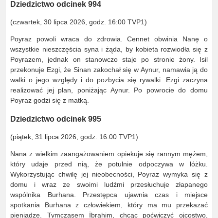
Dziedzictwo odcinek 994
(czwartek, 30 lipca 2026, godz. 16:00 TVP1)
Poyraz powoli wraca do zdrowia. Cennet obwinia Nanę o
wszystkie nieszczęścia syna i żąda, by kobieta rozwiodła się z
Poyrazem, jednak on stanowczo staje po stronie żony. Isil
przekonuje Ezgi, że Sinan zakochał się w Aynur, namawia ją do
walki o jego względy i do pozbycia się rywalki. Ezgi zaczyna
realizować jej plan, poniżając Aynur. Po powrocie do domu
Poyraz godzi się z matką.
Dziedzictwo odcinek 995
(piątek, 31 lipca 2026, godz. 16:00 TVP1)
Nana z wielkim zaangażowaniem opiekuje się rannym mężem,
który udaje przed nią, że potulnie odpoczywa w łóżku.
Wykorzystując chwilę jej nieobecności, Poyraz wymyka się z
domu i wraz ze swoimi ludźmi przesłuchuje złapanego
wspólnika Burhana. Przestępca ujawnia czas i miejsce
spotkania Burhana z człowiekiem, który ma mu przekazać
pieniądze. Tymczasem İbrahim, chcąc poćwiczyć ojcostwo,