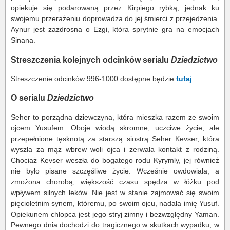
opiekuje się podarowaną przez Kirpiego rybką, jednak ku
swojemu przerażeniu doprowadza do jej śmierci z przejedzenia.
Aynur jest zazdrosna o Ezgi, która sprytnie gra na emocjach
Sinana.
Streszczenia kolejnych odcinków serialu
Dziedzictwo
Streszczenie odcinków 996-1000 dostępne będzie
tutaj
.
O serialu
Dziedzictwo
Seher to porządna dziewczyna, która mieszka razem ze swoim
ojcem Yusufem. Oboje wiodą skromne, uczciwe życie, ale
przepełnione tęsknotą za starszą siostrą Seher Kevser, która
wyszła za mąż wbrew woli ojca i zerwała kontakt z rodziną.
Chociaż Kevser weszła do bogatego rodu Kyrymly, jej również
nie było pisane szczęśliwe życie. Wcześnie owdowiała, a
zmożona chorobą, większość czasu spędza w łóżku pod
wpływem silnych leków. Nie jest w stanie zajmować się swoim
pięcioletnim synem, któremu, po swoim ojcu, nadała imię Yusuf.
Opiekunem chłopca jest jego stryj zimny i bezwzględny Yaman.
Pewnego dnia dochodzi do tragicznego w skutkach wypadku, w