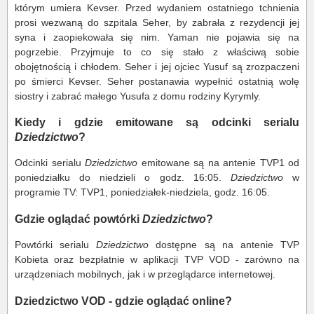
którym umiera Kevser. Przed wydaniem ostatniego tchnienia
prosi wezwaną do szpitala Seher, by zabrała z rezydencji jej
syna i zaopiekowała się nim. Yaman nie pojawia się na
pogrzebie. Przyjmuje to co się stało z właściwą sobie
obojętnością i chłodem. Seher i jej ojciec Yusuf są zrozpaczeni
po śmierci Kevser. Seher postanawia wypełnić ostatnią wolę
siostry i zabrać małego Yusufa z domu rodziny Kyrymly.
Kiedy i gdzie emitowane są odcinki serialu
Dziedzictwo
?
Odcinki serialu
Dziedzictwo
emitowane są na antenie TVP1 od
poniedziałku do niedzieli o godz. 16:05.
Dziedzictwo
w
programie TV: TVP1, poniedziałek-niedziela, godz. 16:05.
Gdzie oglądać powtórki
Dziedzictwo
?
Powtórki serialu
Dziedzictwo
dostępne są na antenie TVP
Kobieta oraz bezpłatnie w aplikacji TVP VOD - zarówno na
urządzeniach mobilnych, jak i w przeglądarce internetowej.
Dziedzictwo VOD - gdzie oglądać online?