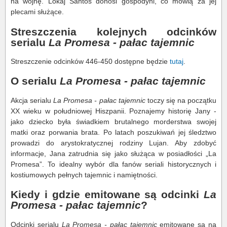
na wojnę. Lokaj Santos donosi gospodyni, co mówią za jej
plecami służące.
Streszczenia kolejnych odcinków
serialu
La Promesa - pałac tajemnic
Streszczenie odcinków 446-450 dostępne będzie
tutaj
.
O serialu
La Promesa - pałac tajemnic
Akcja serialu
La Promesa - pałac tajemnic
toczy się na początku
XX wieku w południowej Hiszpanii. Poznajemy historię Jany -
jako dziecko była świadkiem brutalnego morderstwa swojej
matki oraz porwania brata. Po latach poszukiwań jej śledztwo
prowadzi do arystokratycznej rodziny Lujan. Aby zdobyć
informacje, Jana zatrudnia się jako służąca w posiadłości „La
Promesa”. To idealny wybór dla fanów seriali historycznych i
kostiumowych pełnych tajemnic i namiętności.
Kiedy i gdzie emitowane są odcinki
La
Promesa - pałac tajemnic
?
Odcinki serialu
La Promesa - pałac tajemnic
emitowane są na