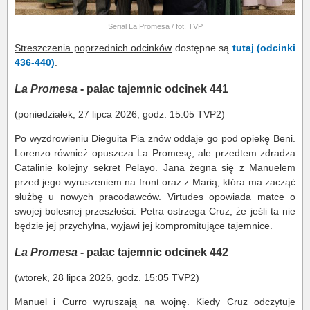
Serial La Promesa / fot. TVP
Streszczenia poprzednich odcinków
dostępne są
tutaj (odcinki
436-440)
.
La Promesa
- pałac tajemnic odcinek 441
(poniedziałek, 27 lipca 2026, godz. 15:05 TVP2)
Po wyzdrowieniu Dieguita Pia znów oddaje go pod opiekę Beni.
Lorenzo również opuszcza La Promesę, ale przedtem zdradza
Catalinie kolejny sekret Pelayo. Jana żegna się z Manuelem
przed jego wyruszeniem na front oraz z Marią, która ma zacząć
służbę u nowych pracodawców. Virtudes opowiada matce o
swojej bolesnej przeszłości. Petra ostrzega Cruz, że jeśli ta nie
będzie jej przychylna, wyjawi jej kompromitujące tajemnice.
La Promesa
- pałac tajemnic odcinek 442
(wtorek, 28 lipca 2026, godz. 15:05 TVP2)
Manuel i Curro wyruszają na wojnę. Kiedy Cruz odczytuje