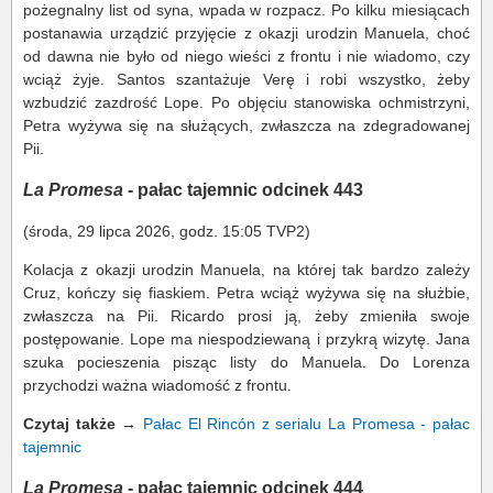
pożegnalny list od syna, wpada w rozpacz. Po kilku miesiącach
postanawia urządzić przyjęcie z okazji urodzin Manuela, choć
od dawna nie było od niego wieści z frontu i nie wiadomo, czy
wciąż żyje. Santos szantażuje Verę i robi wszystko, żeby
wzbudzić zazdrość Lope. Po objęciu stanowiska ochmistrzyni,
Petra wyżywa się na służących, zwłaszcza na zdegradowanej
Pii.
La Promesa
- pałac tajemnic odcinek 443
(środa, 29 lipca 2026, godz. 15:05 TVP2)
Kolacja z okazji urodzin Manuela, na której tak bardzo zależy
Cruz, kończy się fiaskiem. Petra wciąż wyżywa się na służbie,
zwłaszcza na Pii. Ricardo prosi ją, żeby zmieniła swoje
postępowanie. Lope ma niespodziewaną i przykrą wizytę. Jana
szuka pocieszenia pisząc listy do Manuela. Do Lorenza
przychodzi ważna wiadomość z frontu.
Czytaj także
→
Pałac El Rincón z serialu La Promesa - pałac
tajemnic
La Promesa
- pałac tajemnic odcinek 444