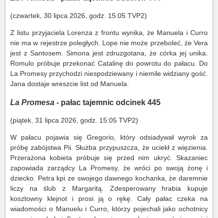
(czwartek, 30 lipca 2026, godz. 15:05 TVP2)
Z listu przyjaciela Lorenza z frontu wynika, że Manuela i Curro
nie ma w rejestrze poległych. Lope nie może przeboleć, że Vera
jest z Santosem. Simona jest zdruzgotana, że córka jej unika.
Romulo próbuje przekonać Catalinę do powrotu do pałacu. Do
La Promesy przychodzi niespodziewany i niemile widziany gość.
Jana dostaje wreszcie list od Manuela.
La Promesa
- pałac tajemnic odcinek 445
(piątek, 31 lipca 2026, godz. 15:05 TVP2)
W pałacu pojawia się Gregorio, który odsiadywał wyrok za
próbę zabójstwa Pii. Służba przypuszcza, że uciekł z więzienia.
Przerażona kobieta próbuje się przed nim ukryć. Skazaniec
zapowiada zarządcy La Promesy, że wróci po swoją żonę i
dziecko. Petra kpi ze swojego dawnego kochanka, że daremnie
liczy na ślub z Margaritą. Zdesperowany hrabia kupuje
kosztowny klejnot i prosi ją o rękę. Cały pałac czeka na
wiadomości o Manuelu i Curro, którzy pojechali jako ochotnicy