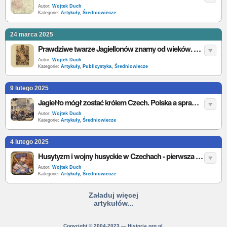
Autor:
Wojtek Duch
Kategorie:
Artykuły
,
Średniowiecze
24 marca 2025
Prawdziwe twarze Jagiellonów znamy od wieków. Historyczne twarze kontra cyfrowe rekonstrukcje
Autor:
Wojtek Duch
Kategorie:
Artykuły
,
Publicystyka
,
Średniowiecze
9 lutego 2025
Jagiełło mógł zostać królem Czech. Polska a sprawa husycka w XV wieku
Autor:
Wojtek Duch
Kategorie:
Artykuły
,
Średniowiecze
4 lutego 2025
Husytyzm i wojny husyckie w Czechach - pierwsza reformacja Europy
Autor:
Wojtek Duch
Kategorie:
Artykuły
,
Średniowiecze
Załaduj więcej
artykułów...
Copyright © 2004-2023 — Historia.org.pl.