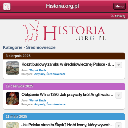
Historia.org.pl
Menu
Szukaj
Kategorie › Średniowiecze
3 sierpnia 2025
Koszt budowy zamku w średniowiecznej Polsce - dane, przeliczenia, przykłady
Autor:
Wojtek Duch
Kategorie:
Artykuły
,
Średniowiecze
19 czerwca 2025
Oblężenie Wilna 1390. Jak przyszły król Anglii walczył przeciw Polakom na Litwie
Autor:
Wojtek Duch
Kategorie:
Artykuły
,
Średniowiecze
11 maja 2025
Jak Polska straciła Śląsk? Hołd lenny, który wywołał efekt domina