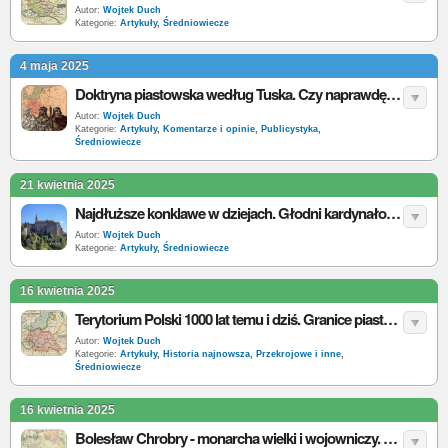
Autor:
Wojtek Duch
Kategorie:
Artykuły
,
Średniowiecze
4 maja 2025
Doktryna piastowska według Tuska. Czy naprawdę istniała, jak ją zdefiniować?
Autor:
Wojtek Duch
Kategorie:
Artykuły
,
Komentarze i opinie
,
Publicystyka
,
Średniowiecze
21 kwietnia 2025
Najdłuższe konklawe w dziejach. Głodni kardynałowie i papież z krucjaty
Autor:
Wojtek Duch
Kategorie:
Artykuły
,
Średniowiecze
16 kwietnia 2025
Terytorium Polski 1000 lat temu i dziś. Granice piastowskie - ile ich dziś w granicach Polski?
Autor:
Wojtek Duch
Kategorie:
Artykuły
,
Historia najnowsza
,
Przekrojowe i inne
,
Średniowiecze
16 kwietnia 2025
Bolesław Chrobry - monarcha wielki i wojowniczy. Rzucił wyzwanie Niemcom, zdobył Pragę i Kijów