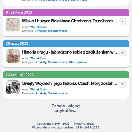
9 czerwca 2023
Milsko i Łużyce Bolesława Chrobrego. To najbardziej na Zachód wysunięta zdobycz kosztem Niemiec w historii Polski
Autor:
Wojtek Duch
Kategorie:
Artykuły
,
Średniowiecze
29 maja 2023
Historia długu - jak radzono sobie z zadłużeniem w starożytności i średniowieczu?
Autor:
Wojtek Duch
Kategorie:
Artykuły
,
Średniowiecze
,
Starożytność
23 kwietnia 2023
Święty Wojciech i jego historia. Czech, który został pierwszym patronem Polski
Autor:
Wojtek Duch
Kategorie:
Artykuły
,
Średniowiecze
Załaduj więcej
artykułów...
Copyright © 2004-2023 — Historia.org.pl.
Wszystkie prawa zastrzeżone. ISSN 2083-2265.