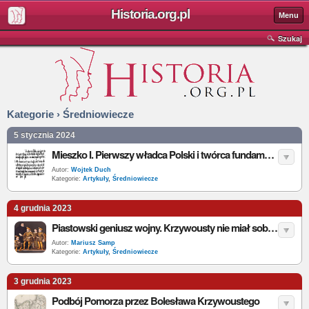
Historia.org.pl
Menu
Szukaj
Kategorie › Średniowiecze
5 stycznia 2024
Mieszko I. Pierwszy władca Polski i twórca fundamentów państwa polskiego
Autor:
Wojtek Duch
Kategorie:
Artykuły
,
Średniowiecze
4 grudnia 2023
Piastowski geniusz wojny. Krzywousty nie miał sobie równych na polu bitwy
Autor:
Mariusz Samp
Kategorie:
Artykuły
,
Średniowiecze
3 grudnia 2023
Podbój Pomorza przez Bolesława Krzywoustego