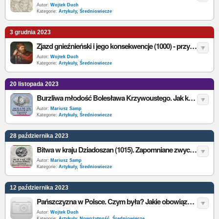
Autor:
Wojtek Duch
Kategorie:
Artykuły
,
Średniowiecze
3 grudnia 2023
Zjazd gnieźnieński i jego konsekwencje (1000) - przyczyny, przebieg i skutki
Autor:
Wojtek Duch
Kategorie:
Artykuły
,
Średniowiecze
20 listopada 2023
Burzliwa młodość Bolesława Krzywoustego. Jak księciu udało się uniknąć więziennego lochu?
Autor:
Mariusz Samp
Kategorie:
Artykuły
,
Średniowiecze
28 października 2023
Bitwa w kraju Dziadoszan (1015). Zapomniane zwycięstwo pierwszego króla Polski
Autor:
Mariusz Samp
Kategorie:
Artykuły
,
Średniowiecze
12 października 2023
Pańszczyzna w Polsce. Czym była? Jakie obowiązki mieli chłopi w Rzeczpospolitej szlacheckiej?
Autor:
Wojtek Duch
Kategorie:
Artykuły
,
Nowożytność
,
Średniowiecze