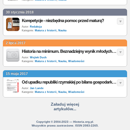
30 stycznia 2018
Korepetycje - niezbędna pomoc przed maturą?
Autor:
Redakcja
Kategorie:
Matura z historii
,
Nauka
2 lipca 2017
Historia na minimum. Beznadziejny wynik młodych Polaków
Autor:
Wojtek Duch
Kategorie:
Matura z historii
,
Nauka
,
Wiadomości
15 maja 2017
Od upadku republiki rzymskiej po bilans gospodarki II RP - matura z historii 2017
Autor:
Jan Lande
Kategorie:
Matura z historii
,
Nauka
,
Wiadomości
Załaduj więcej
artykułów...
Copyright © 2004-2023 — Historia.org.pl.
Wszystkie prawa zastrzeżone. ISSN 2083-2265.