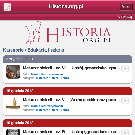
Historia.org.pl
Menu
Szukaj
Kategorie › Edukacja i szkoła
2 stycznia 2019
Matura z historii – cz. VI – „Ustrój, gospodarka i społeczeństwo starożytnego Rzymu”
Autor:
Marcin Rozmarynowski
Kategorie:
Matura z historii
,
Nauka
18 grudnia 2018
Matura z historii – cz. V – „Wojny greckie oraz podboje Aleksandra Wielkiego”
Autor:
Marcin Rozmarynowski
Kategorie:
Matura z historii
,
Nauka
10 grudnia 2018
Matura z historii – cz. IV – „Ustroje, gospodarka i społeczeństwo starożytnej Grecji”