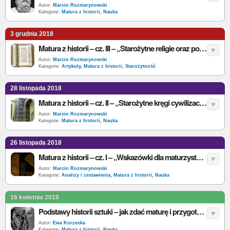
Autor:
Marcin Rozmarynowski
Kategorie:
Matura z historii
,
Nauka
3 grudnia 2018
Matura z historii – cz. III – „Starożytne religie oraz początek antycznej Grecji”
Autor:
Marcin Rozmarynowski
Kategorie:
Artykuły
,
Matura z historii
,
Starożytność
28 listopada 2018
Matura z historii – cz. II – „Starożytne kręgi cywilizacyjne”
Autor:
Marcin Rozmarynowski
Kategorie:
Matura z historii
,
Nauka
26 listopada 2018
Matura z historii – cz. I – „Wskazówki dla maturzystów”
Autor:
Marcin Rozmarynowski
Kategorie:
Analizy i zestawienia
,
Matura z historii
,
Nauka
16 kwietnia 2018
Podstawy historii sztuki – jak zdać maturę i przygotować się do egzaminu na studiach?
Autor:
Ewa Korzecka
Kategorie:
Matura z historii
,
Nauka