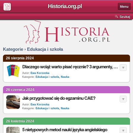
Historia.org.pl
Menu
Szukaj
Kategorie › Edukacja i szkoła
26 sierpnia 2024
Dlaczego wciąż warto pisać ręcznie? 3 argumenty, które zmienią Twoje myślenie
Autor:
Ewa Korzecka
Kategorie:
Edukacja i szkoła
,
Nauka
26 czerwca 2024
Jak przygotować się do egzaminu CAE?
Autor:
Ewa Korzecka
Kategorie:
Edukacja i szkoła
,
Nauka
26 kwietnia 2024
5 nietypowych metod nauki języka angielskiego