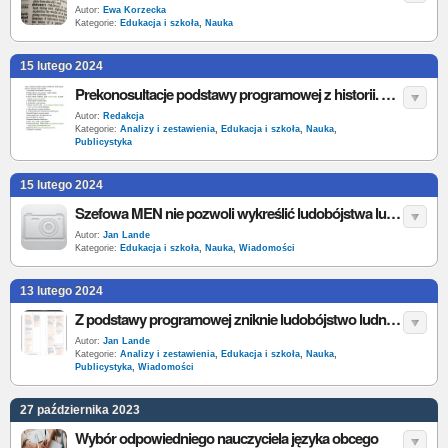
Autor:
Ewa Korzecka
Kategorie:
Edukacja i szkoła
,
Nauka
15 lutego 2024
Prekonosultacje podstawy programowej z historii. Nasze propozycje zmian dla szkoły podstawowej
Autor:
Redakcja
Kategorie:
Analizy i zestawienia
,
Edukacja i szkoła
,
Nauka
,
Publicystyka
15 lutego 2024
Szefowa MEN nie pozwoli wykreślić ludobójstwa ludności polskiej na Wołyniu z podstawy programowej
Autor:
Jan Lande
Kategorie:
Edukacja i szkoła
,
Nauka
,
Wiadomości
13 lutego 2024
Z podstawy programowej zniknie ludobójstwo ludności polskiej na na Wołyniu?
Autor:
Jan Lande
Kategorie:
Analizy i zestawienia
,
Edukacja i szkoła
,
Nauka
,
Publicystyka
,
Wiadomości
27 października 2023
Wybór odpowiedniego nauczyciela języka obcego