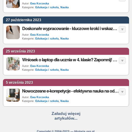
Autor:
Ewa Korzecka
Kategorie:
Edukacja i szkoła
,
Nauka
27 października 2023
Doskonałe wypracowanie - kluczowe kroki i wskazówki
Autor:
Ewa Korzecka
Kategorie:
Edukacja i szkoła
,
Nauka
25 września 2023
Wniosek o laptop dla ucznia w 4. klasie? Zapomnij! Twoje dziecko dostanie komputer i bez niego
Autor:
Ewa Korzecka
Kategorie:
Edukacja i szkoła
,
Nauka
5 września 2023
Nowoczesne e-korepetycje - efektywna nauka na odległość
Autor:
Ewa Korzecka
Kategorie:
Edukacja i szkoła
,
Nauka
Załaduj więcej
artykułów...
Copyright © 2004-2023 — Historia.org.pl.