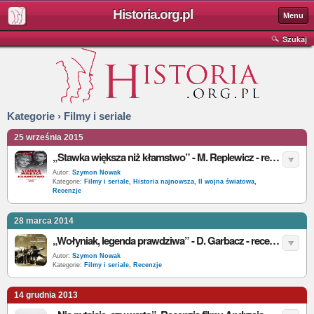
Historia.org.pl
Menu
Szukaj
Kategorie › Filmy i seriale
25 września 2015
„Stawka większa niż kłamstwo” - M. Replewicz - recenzja
Autor:
Szymon Nowak
Kategorie:
Filmy i seriale
,
Historia najnowsza
,
II wojna światowa
,
Recenzje
28 marca 2014
„Wołyniak, legenda prawdziwa” - D. Garbacz - recenzja filmu
Autor:
Szymon Nowak
Kategorie:
Filmy i seriale
,
Recenzje
14 grudnia 2013