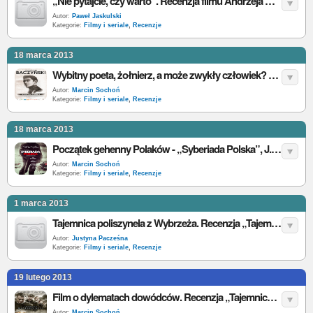
„Nie pytajcie, czy warto”. Recenzja filmu Andrzeja Wajdy „Wałęsa. Człowiek z nadziei”
Autor:
Paweł Jaskulski
Kategorie:
Filmy i seriale
,
Recenzje
18 marca 2013
Wybitny poeta, żołnierz, a może zwykły człowiek? – „Baczyński”, K. Piwowarski - recenzja filmu
Autor:
Marcin Sochoń
Kategorie:
Filmy i seriale
,
Recenzje
18 marca 2013
Początek gehenny Polaków - „Syberiada Polska”, J. Zaorski - recenzja filmu
Autor:
Marcin Sochoń
Kategorie:
Filmy i seriale
,
Recenzje
1 marca 2013
Tajemnica poliszynela z Wybrzeża. Recenzja „Tajemnicy Westerplatte” P. Chochlewa (2)
Autor:
Justyna Pacześna
Kategorie:
Filmy i seriale
,
Recenzje
19 lutego 2013
Film o dylematach dowódców. Recenzja „Tajemnicy Westerplatte” P. Chochlewa
Autor:
Marcin Sochoń