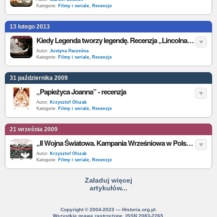
Kategorie:
Filmy i seriale
,
Recenzje
13 lutego 2013
Kiedy Legenda tworzy legendę. Recenzja „Lincolna” Spielberga
Autor:
Justyna Pacześna
Kategorie:
Filmy i seriale
,
Recenzje
31 października 2009
„Papieżyca Joanna” - recenzja
Autor:
Krzysztof Olszak
Kategorie:
Filmy i seriale
,
Recenzje
21 września 2009
„II Wojna Światowa. Kampania Wrześniowa w Polsce 1939” - recenzja (1)
Autor:
Krzysztof Olszak
Kategorie:
Filmy i seriale
,
Recenzje
Załaduj więcej
artykułów...
Copyright © 2004-2023 — Historia.org.pl.
Wszystkie prawa zastrzeżone. ISSN 2083-2265.