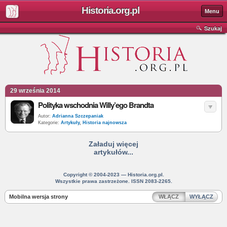
Historia.org.pl
Menu
Szukaj
29 września 2014
Polityka wschodnia Willy’ego Brandta
Autor:
Adrianna Szczepaniak
Kategorie:
Artykuły
,
Historia najnowsza
Załaduj więcej
artykułów...
Copyright © 2004-2023 — Historia.org.pl.
Wszystkie prawa zastrzeżone. ISSN 2083-2265.
Mobilna wersja strony
WŁĄCZ
WYŁĄCZ