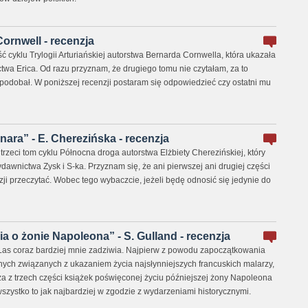
Cornwell - recenzja
ść cyklu Trylogii Arturiańskiej autorstwa Bernarda Cornwella, która ukazała
wa Erica. Od razu przyznam, że drugiego tomu nie czytałam, za to
 podobał. W poniższej recenzji postaram się odpowiedzieć czy ostatni mu
nara” - E. Cherezińska - recenzja
trzeci tom cyklu Północna droga autorstwa Elżbiety Cherezińskiej, który
awnictwa Zysk i S-ka. Przyznam się, że ani pierwszej ani drugiej części
ji przeczytać. Wobec tego wybaczcie, jeżeli będę odnosić się jedynie do
ia o żonie Napoleona” - S. Gulland - recenzja
s coraz bardziej mnie zadziwia. Najpierw z powodu zapoczątkowania
znych związanych z ukazaniem życia najsłynniejszych francuskich malarzy,
za z trzech części książek poświęconej życiu późniejszej żony Napoleona
wszystko to jak najbardziej w zgodzie z wydarzeniami historycznymi.