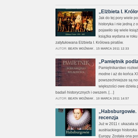
„Elżbieta I. Król
Jak do tej pory wiele po
historyka i nie jedną 
pojawiło się wiele ksi
książka wydana w roku
zatytułowana Elżbieta I. Królowa piratów.
AUTOR:
BEATA WOŹNIAK
,
15 MARCA 2011 12:33
„Pamiętnik podla
Pamiętnikarstwo rozkwi
modne i aż do końca XX
powszechniejsze są not
większości owe dzieła 
badań historycznych i owszem. […]
AUTOR:
BEATA WOŹNIAK
,
10 MARCA 2011 14:57
„Habsburgowie. K
recenzja
Już w 2011 r. ukazała 
austriackiego historyk
Europy. Została ona poś