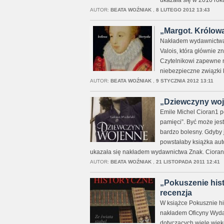
ukazała się w 2010 ro
AUTOR:
BEATA WOŹNIAK
,
8 LUTEGO 2012 13:43
„Margot. Królowa 
Nakładem wydawnictwa Ś
Valois, która głównie z
Czytelnikowi zapewne n
niebezpieczne związki 
AUTOR:
BEATA WOŹNIAK
,
9 STYCZNIA 2012 13:11
„Dziewczyny woje
Emile Michel Cioran1 po
pamięci”. Być może jes
bardzo bolesny. Gdyby 
powstałaby książka aut
ukazała się nakładem wydawnictwa Znak. Cioran
AUTOR:
BEATA WOŹNIAK
,
21 LISTOPADA 2011 12:41
„Pokuszenie histo
recenzja
W książce Pokusznie hi
nakładem Oficyny Wyda
dotyczących wiele wiek