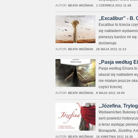
AUTOR:
BEATA WOŹNIAK
,
1 CZERWCA 2011 11:48
„Excalibur” - B. 
Excalibur to trzecia czę
się nakładem wydawnict
pierwszy bardzo mi się
dorównuje.
AUTOR:
BEATA WOŹNIAK
,
28 MAJA 2011 11:13
„Pasja według Ei
Pasja według Einara to 
ukazał się nakładem wyd
nie miałam jeszcze okaz
części trzeciej.
AUTOR:
BEATA WOŹNIAK
,
8 MAJA 2011 18:00
„Józefina. Trylog
Wydawnictwo Bukowy La
serii powieści historyc
a teraz wydając pierws
Bonaparte, Józefiny. A 
AUTOR:
BEATA WOŹNIAK
,
16 KWIETNIA 2011 16:36