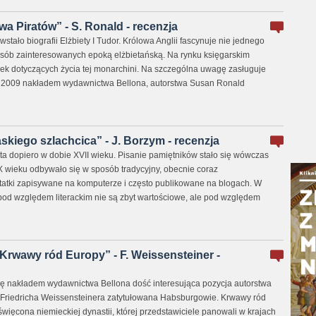
owa Piratów” - S. Ronald - recenzja
wstało biografii Elżbiety I Tudor. Królowa Anglii fascynuje nie jednego
z osób zainteresowanych epoką elżbietańską. Na rynku księgarskim
ążek dotyczących życia tej monarchini. Na szczególna uwagę zasługuje
 2009 nakładem wydawnictwa Bellona, autorstwa Susan Ronald
skiego szlachcica” - J. Borzym - recenzja
ta dopiero w dobie XVII wieku. Pisanie pamiętników stało się wówczas
 wieku odbywało się w sposób tradycyjny, obecnie coraz
atki zapisywane na komputerze i często publikowane na blogach. W
pod względem literackim nie są zbyt wartościowe, ale pod względem
rwawy ród Europy” - F. Weissensteiner -
się nakładem wydawnictwa Bellona dość interesująca pozycja autorstwa
a Friedricha Weissensteinera zatytułowana Habsburgowie. Krwawy ród
więcona niemieckiej dynastii, której przedstawiciele panowali w krajach