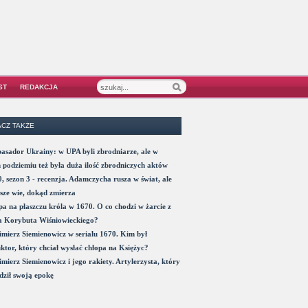
ST
REDAKCJA
CZ TAKŻE
sador Ukrainy: w UPA byli zbrodniarze, ale w
 podziemiu też była duża ilość zbrodniczych aktów
, sezon 3 - recenzja. Adamczycha rusza w świat, ale
sze wie, dokąd zmierza
a na płaszczu króla w 1670. O co chodzi w żarcie z
a Korybuta Wiśniowieckiego?
mierz Siemienowicz w serialu 1670. Kim był
ktor, który chciał wysłać chłopa na Księżyc?
mierz Siemienowicz i jego rakiety. Artylerzysta, który
ził swoją epokę