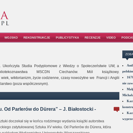
WOJSKO
REKONSTRUKCJE
PUBLICYSTYKA
RECENZJE
VIDEO
PODCA
ZOBA
Amba
 UMK. Ukończyła Studia Podyplomowe z Wiedzy o Społeczeństwie UW, a
polskim
liotekoznawstwa MSCDN Ciechanów. Mól książkowy.
1670
wiek, wiktorianizm, życie codzienne, czasy nowożytne we Francji i Anglii
nie zaw
malarstwo (poza współczesnym).
Małp
Michał
Kazi
konstru
. Od Parlerów do Dürera” – J. Białostocki -
Kazi
wyprzed
i sztuki doczekał się w końcu rodzimego wydania książki autorstwa
ockiego zatytułowanej Sztuka XV wieku. Od Parlerów do Dürera, która