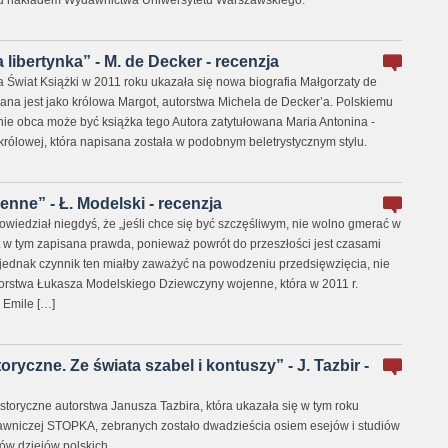
ku nakładem Wydawnictwa Uniwersytetu Warszawskiego.
libertynka” - M. de Decker - recenzja
wiat Książki w 2011 roku ukazała się nowa biografia Małgorzaty de
nana jest jako królowa Margot, autorstwa Michela de Decker’a. Polskiemu
ie obca może być książka tego Autora zatytułowana Maria Antonina -
królowej, która napisana została w podobnym beletrystycznym stylu.
nne” - Ł. Modelski - recenzja
wiedział niegdyś, że „jeśli chce się być szczęśliwym, nie wolno gmerać w
t w tym zapisana prawda, ponieważ powrót do przeszłości jest czasami
jednak czynnik ten miałby zaważyć na powodzeniu przedsięwzięcia, nie
orstwa Łukasza Modelskiego Dziewczyny wojenne, która w 2011 r.
 Emile […]
ryczne. Ze świata szabel i kontuszy” - J. Tazbir -
storyczne autorstwa Janusza Tazbira, która ukazała się w tym roku
wniczej STOPKA, zebranych zostało dwadzieścia osiem esejów i studiów
ów dziejów polskich.