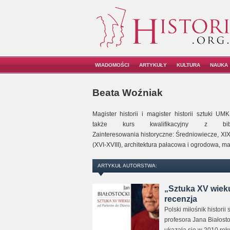
WIADOMOŚCI
ARTYKUŁY
KULTURA
NAUKA
Beata Woźniak
Magister historii i magister historii sztuki
także kurs kwalifikacyjny z bib
Zainteresowania historyczne: Średniowiecze, XIX 
(XVI-XVIII), architektura pałacowa i ogrodowa, 
ARTYKUŁ AUTORSTWA:
„Sztuka XV wieku
recenzja
Polski miłośnik histori
profesora Jana Białost