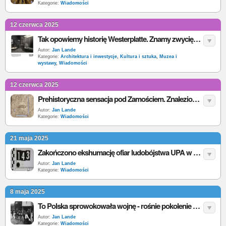
Kategorie:
Wiadomości
12 czerwca 2025
Tak opowiemy historię Westerplatte. Znamy zwycięski projekt wystawy Muzeum Westerplatte i Wojny 1939
Autor:
Jan Lande
Kategorie:
Architektura i inwestycje
,
Kultura i sztuka
,
Muzea i
wystawy
,
Wiadomości
12 czerwca 2025
Prehistoryczna sensacja pod Zamościem. Znaleziono szczątki mamuta na budowie S17
Autor:
Jan Lande
Kategorie:
Wiadomości
21 maja 2025
Zakończono ekshumację ofiar ludobójstwa UPA w Puźnikach. Wydobyto szczątki 42 osób
Autor:
Jan Lande
Kategorie:
Wiadomości
8 maja 2025
To Polska sprowokowała wojnę - rośnie pokolenie zniekształconej pamięci historycznej w Niemczech
Autor:
Jan Lande
Kategorie:
Wiadomości