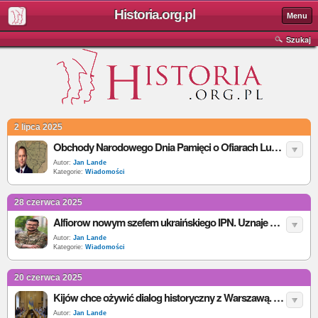
Historia.org.pl
Menu
Szukaj
2 lipca 2025
Obchody Narodowego Dnia Pamięci o Ofiarach Ludobójstwa na Wołyniu w Domostawie z patronatem Nawrockiego
Autor:
Jan Lande
Kategorie:
Wiadomości
28 czerwca 2025
Alfiorow nowym szefem ukraińskiego IPN. Uznaje Szuchewycza za bohatera narodowego
Autor:
Jan Lande
Kategorie:
Wiadomości
20 czerwca 2025
Kijów chce ożywić dialog historyczny z Warszawą. Propozycja wznowienia forum historyków
Autor:
Jan Lande