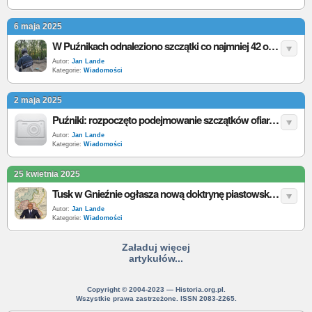
6 maja 2025
W Puźnikach odnaleziono szczątki co najmniej 42 ofiar ludobójstwa na Wołyniu
Autor:
Jan Lande
Kategorie:
Wiadomości
2 maja 2025
Puźniki: rozpoczęto podejmowanie szczątków ofiar. Trwa dokumentacja i identyfikacja genetyczna
Autor:
Jan Lande
Kategorie:
Wiadomości
25 kwietnia 2025
Tusk w Gnieźnie ogłasza nową doktrynę piastowską. Silne armia, gospodarka i pozycja polityczna
Autor:
Jan Lande
Kategorie:
Wiadomości
Załaduj więcej
artykułów...
Copyright © 2004-2023 — Historia.org.pl.
Wszystkie prawa zastrzeżone. ISSN 2083-2265.