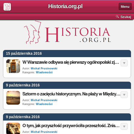
Historia.org.pl
Menu
Szukaj
15 października 2016
W Warszawie odbywa się pierwszy ogólnopolski zjazd Sprawiedliwych Wśród Narodów Świata
Autor:
Michał Prusinowski
Kategorie:
Wiadomości
9 października 2016
Sztorm o zacięciu historycznym. Na plaży w Międzywodziu odnaleziono wrak XIX-wiecznej łodzi
Autor:
Michał Prusinowski
Kategorie:
Wiadomości
9 października 2016
O tym, jak przyszłość przywróciła przeszłość. Zniszczone przez terrorystów zabytki odtworzone w Koloseum
Autor:
Michał Prusinowski