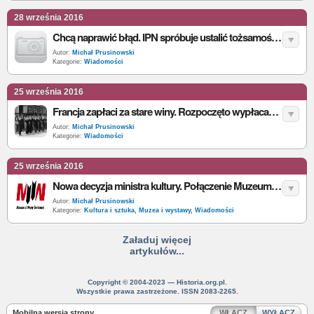
28 września 2016
Chcą naprawić błąd. IPN spróbuje ustalić tożsamość ofiar egzekucji z Białegostoku
Autor:
Michał Prusinowski
Kategorie:
Wiadomości
25 września 2016
Francja zapłaci za stare winy. Rozpoczęto wypłacanie odszkodowań dla więźniów obozów zagłady deportowanych z terytorium Francji
Autor:
Michał Prusinowski
Kategorie:
Wiadomości
25 września 2016
Nowa decyzja ministra kultury. Połączenie Muzeum II Wojny Światowej i Muzeum Westerplatte przesunięte o trzy miesiące
Autor:
Michał Prusinowski
Kategorie:
Kultura i sztuka
,
Muzea i wystawy
,
Wiadomości
Załaduj więcej
artykułów...
Copyright © 2004-2023 — Historia.org.pl.
Wszystkie prawa zastrzeżone. ISSN 2083-2265.
Mobilna wersja strony
WŁĄCZ
WYŁĄCZ