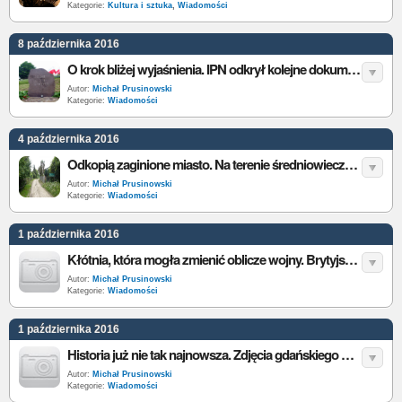
Kategorie:
Kultura i sztuka
,
Wiadomości
8 października 2016
O krok bliżej wyjaśnienia. IPN odkrył kolejne dokumenty w sprawie obławy augustowskiej
Autor:
Michał Prusinowski
Kategorie:
Wiadomości
4 października 2016
Odkopią zaginione miasto. Na terenie średniowiecznego Dzwonowa rozpoczęły się prace archeologiczne
Autor:
Michał Prusinowski
Kategorie:
Wiadomości
1 października 2016
Kłótnia, która mogła zmienić oblicze wojny. Brytyjskie Archiwum Narodowe odtajniło dokumenty z 1943 roku
Autor:
Michał Prusinowski
Kategorie:
Wiadomości
1 października 2016
Historia już nie tak najnowsza. Zdjęcia gdańskiego Commodore’a 64 obiegły świat
Autor:
Michał Prusinowski
Kategorie:
Wiadomości