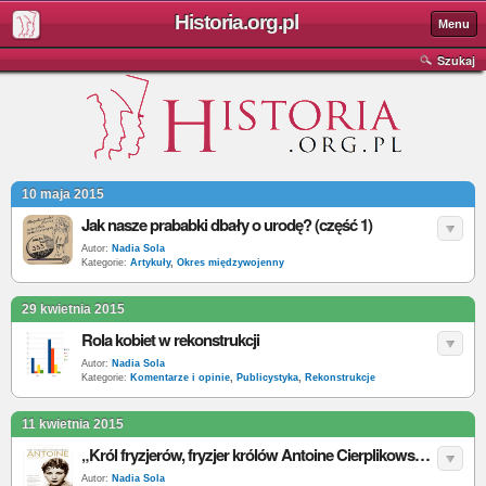
Historia.org.pl
Menu
Szukaj
10 maja 2015
Jak nasze prababki dbały o urodę? (część 1)
Autor:
Nadia Sola
Kategorie:
Artykuły
,
Okres międzywojenny
29 kwietnia 2015
Rola kobiet w rekonstrukcji
Autor:
Nadia Sola
Kategorie:
Komentarze i opinie
,
Publicystyka
,
Rekonstrukcje
11 kwietnia 2015
„Król fryzjerów, fryzjer królów Antoine Cierplikowski” – M. Orzeszyna – recenzja
Autor:
Nadia Sola