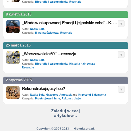
Kategorie:
Biografie i wspomnienia
,
Recenzje
8 kwietnia 2015
„Moda w okupowanej Francji i jej polskie echa” - K. Trojanowski - recenzja
Autor:
Nadia Sola
Kategorie:
II wojna światowa
,
Recenzje
25 marca 2015
„Warszawa lata 60.” – recenzja
Autor:
Nadia Sola
Kategorie:
Biografie i wspomnienia
,
Historia najnowsza
,
Recenzje
2 stycznia 2015
Rekonstrukcja, czyli co?
Autor:
Nadia Sola
,
Grzegorz Antoszek
and
Krzysztof Sałamacha
Kategorie:
Przekrojowe i inne
,
Rekonstrukcje
Załaduj więcej
artykułów...
Copyright © 2004-2023 — Historia.org.pl.