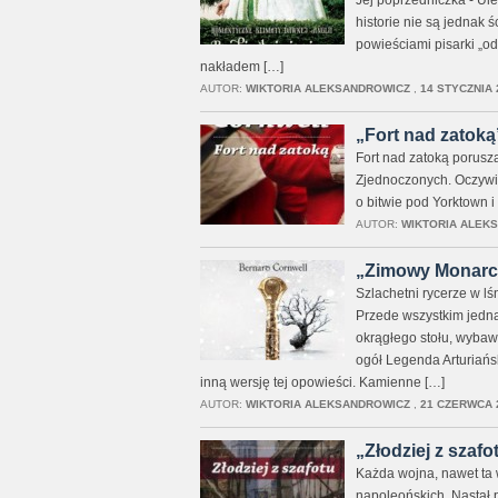
Jej poprzedniczka - Ule
historie nie są jednak
powieściami pisarki „od
nakładem […]
AUTOR:
WIKTORIA ALEKSANDROWICZ
,
14 STYCZNIA 
„Fort nad zatoką”
Fort nad zatoką porusz
Zjednoczonych. Oczywiś
o bitwie pod Yorktown i
AUTOR:
WIKTORIA ALEK
„Zimowy Monarcha
Szlachetni rycerze w lś
Przede wszystkim jednak
okrągłego stołu, wybawi
ogół Legenda Arturiańs
inną wersję tej opowieści. Kamienne […]
AUTOR:
WIKTORIA ALEKSANDROWICZ
,
21 CZERWCA 2
„Złodziej z szafo
Każda wojna, nawet ta 
napoleońskich. Nastał p