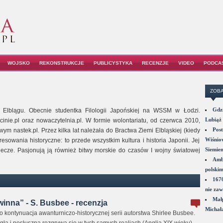
WOJSKO
REKONSTRUKCJE
PUBLICYSTYKA
RECENZJE
VIDEO
PODCA
ZOBA
Gdzi
 Elblągu. Obecnie studentka Filologii Japońskiej na WSSM w Łodzi.
Lubiąż 
inie.pl oraz nowaczytelnia.pl. W formie wolontariatu, od czerwca 2010,
Post
wym nastek.pl. Przez kilka lat należała do Bractwa Ziemi Elbląskiej (kiedy
Wiśniow
sowania historyczne: to przede wszystkim kultura i historia Japonii. Jej
Siemie
wiecze. Pasjonują ją również bitwy morskie do czasów I wojny światowej
Amba
polskim
1670
nie zaw
Małp
winna” - S. Busbee - recenzja
Michał
o kontynuacja awanturniczo-historycznej serii autorstwa Shirlee Busbee.