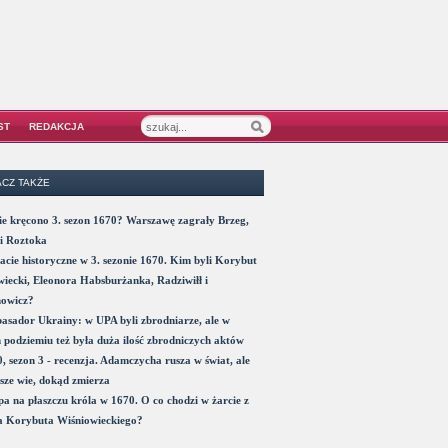
ST
REDAKCJA
CZ TAKŻE
e kręcono 3. sezon 1670? Warszawę zagrały Brzeg,
i Roztoka
acie historyczne w 3. sezonie 1670. Kim byli Korybut
iecki, Eleonora Habsburżanka, Radziwiłł i
nowicz?
sador Ukrainy: w UPA byli zbrodniarze, ale w
 podziemiu też była duża ilość zbrodniczych aktów
, sezon 3 - recenzja. Adamczycha rusza w świat, ale
sze wie, dokąd zmierza
a na płaszczu króla w 1670. O co chodzi w żarcie z
a Korybuta Wiśniowieckiego?