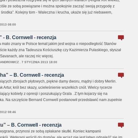
gła i posłuszna rozgrywa się w tych samych realiach (Anglia XIX wieku),
 ściśle ze sobą powiązane i można spokojnie zacząć swoją przygodę z
 środka”. Kolejny tom - Waleczna i krucha, ukaże się już niebawem,
2013 08:00
 - B. Cornwell - recenzja
a mało znany w Polsce temat jakim jest wojna o niepodległość Stanów
cie każdy zna Tadeusza Kościuszkę czy Kazimierza Pułaskiego, słyszał
 Savanach, ale raczej nic więcej.
SANDROWICZ
,
7 STYCZNIA 2013 18:00
” – B. Cornwell - recenzja
niących zbrojach płytowych, piękne damy dworu, mądry i dobry Merlin.
 Artur, król bez skazy, ucieleśnienie wszelkich cnót. Wielcy rycerze
ający kobiety z opresji i poszukujący Grala . Z tym kojarzy się na
ka. Na szczęście Bernard Cornwell postanowił przedstawić nam zupełnie
012 08:46
tu” – B. Cornwell - recenzja
wygrana, przynosi ze sobą opłakane skutki. Koniec kampanii
okój. Weterani wrócili do domów, ale wciąż nie jest łatwo odnaleźć się im