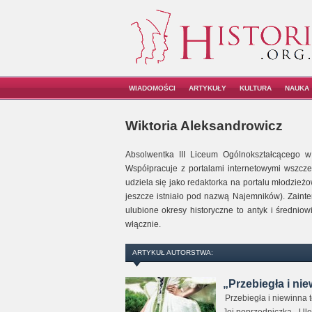
WIADOMOŚCI
ARTYKUŁY
KULTURA
NAUKA
Wiktoria Aleksandrowicz
Absolwentka III Liceum Ogólnokształcącego w
Współpracuje z portalami internetowymi wszczec
udziela się jako redaktorka na portalu młodzieżo
jeszcze istniało pod nazwą Najemników). Zaintere
ulubione okresy historyczne to antyk i średnio
włącznie.
ARTYKUŁ AUTORSTWA:
„Przebiegła i nie
Przebiegła i niewinna t