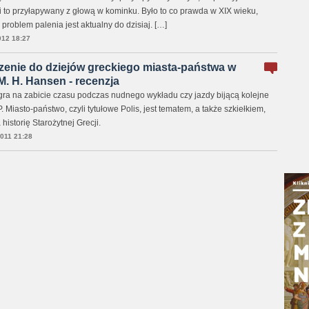
i to przyłapywany z głową w kominku. Było to co prawda w XIX wieku,
 problem palenia jest aktualny do dzisiaj. […]
12 18:27
zenie do dziejów greckiego miasta-państwa w
M. H. Hansen - recenzja
 gra na zabicie czasu podczas nudnego wykładu czy jazdy bijącą kolejne
 Miasto-państwo, czyli tytułowe Polis, jest tematem, a także szkiełkiem,
historię Starożytnej Grecji.
011 21:28