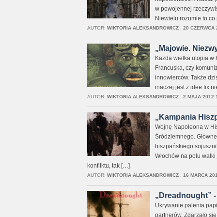
w powojennej rzeczywist
Niewielu rozumie to co 
AUTOR:
WIKTORIA ALEKSANDROWICZ
,
20 CZERWCA 2
„Majowie. Niezwyk
Każda wielka utopia w h
Francuska, czy komuniz
innowierców. Także dzis
inaczej jest z idee fix 
AUTOR:
WIKTORIA ALEKSANDROWICZ
,
2 MAJA 2012 
„Kampania Hiszpa
Wojnę Napoleona w His
Śródziemnego. Główne p
hiszpańskiego sojusznik
Włochów na polu walki j
konfliktu, tak […]
AUTOR:
WIKTORIA ALEKSANDROWICZ
,
16 MARCA 201
„Dreadnought” - 
Ukrywanie palenia papi
partnerów. Zdarzało si