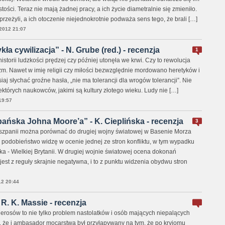
ości. Teraz nie mają żadnej pracy, a ich życie diametralnie się zmieniło.
przeżyli, a ich otoczenie niejednokrotnie podważa sens tego, że brali […]
012 21:07
ła cywilizacja” - N. Grube (red.) - recenzja
1
istorii ludzkości prędzej czy później utonęła we krwi. Czy to rewolucja
m. Nawet w imię religii czy miłości bezwzględnie mordowano heretyków i
iaj słychać groźne hasła, „nie ma tolerancji dla wrogów tolerancji”. Nie
niektórych naukowców, jakimi są kultury złotego wieku. Ludy nie […]
19:57
ńska Johna Moore’a” - K. Cieplińska - recenzja
3
zpanii można porównać do drugiej wojny światowej w Basenie Morza
odobieństwo widzę w ocenie jednej ze stron konfliktu, w tym wypadku
a - Wielkiej Brytanii. W drugiej wojnie światowej ocena dokonań
est z reguły skrajnie negatywna, i to z punktu widzenia obydwu stron
2 20:44
R. K. Massie - recenzja
erosów to nie tylko problem nastolatków i osób mających niepalących
ę, że i ambasador mocarstwa był przyłapywany na tym, że po kryjomu