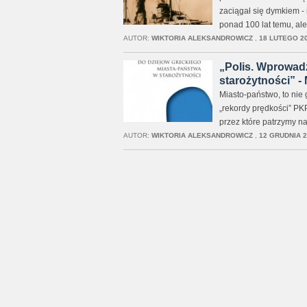
zaciągał się dymkiem - 
ponad 100 lat temu, ale
AUTOR:
WIKTORIA ALEKSANDROWICZ
,
18 LUTEGO 20
„Polis. Wprowad
starożytności” - 
Miasto-państwo, to nie
„rekordy prędkości” PKP.
przez które patrzymy na 
AUTOR:
WIKTORIA ALEKSANDROWICZ
,
12 GRUDNIA 2