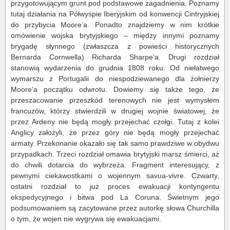
przygotowującym grunt pod podstawowe zagadnienia. Poznamy
tutaj działania na Półwyspie Iberyjskim od konwencji Cintryjskiej
do przybycia Moore’a. Ponadto znajdziemy w nim krótkie
omówienie wojska brytyjskiego – między innymi poznamy
brygadę słynnego (zwłaszcza z powieści historycznych
Bernarda Cornwella) Richarda Sharpe’a. Drugi rozdział
stanowią wydarzenia do grudnia 1808 roku. Od niełatwego
wymarszu z Portugalii do niespodziewanego dla żołnierzy
Moore’a początku odwrotu. Dowiemy się także tego, że
przeszacowanie przeszkód terenowych nie jest wymysłem
francuzów, którzy stwierdzili w drugiej wojnie światowej, że
przez Ardeny nie będą mogły przejechać czołgi. Tutaj z kolei
Anglicy założyli, że przez góry nie będą mogły przejechać
armaty. Przekonanie okazało się tak samo prawdziwe w obydwu
przypadkach. Trzeci rozdział omawia brytyjski marsz śmierci, aż
do chwili dotarcia do wybrzeża. Fragment interesujący, z
pewnymi ciekawostkami o wojennym savua-vivre. Czwarty,
ostatni rozdział to już proces ewakuacji kontyngentu
ekspedycyjnego i bitwa pod La Coruna. Świetnym jego
podsumowaniem są zacytowane przez autorkę słowa Churchilla
o tym, że wojen nie wygrywa się ewakuacjami.