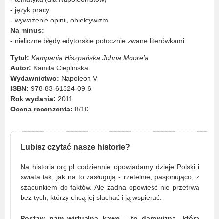
- język pracy
- wyważenie opinii, obiektywizm
Na minus:
- nieliczne błędy edytorskie potocznie zwane literówkami
Tytuł:
Kampania Hiszpańska Johna Moore’a
Autor:
Kamila Cieplińska
Wydawnictwo:
Napoleon V
ISBN:
978-83-61324-09-6
Rok wydania:
2011
Ocena recenzenta:
8/10
Lubisz czytać nasze historie?
Na historia.org.pl codziennie opowiadamy dzieje Polski i
świata tak, jak na to zasługują - rzetelnie, pasjonująco, z
szacunkiem do faktów. Ale żadna opowieść nie przetrwa
bez tych, którzy chcą jej słuchać i ją wspierać.
Postaw nam wirtualną kawę - to darowizna, która