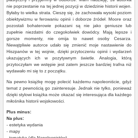
nie poprzestanie na tej jednej pozycji w dziedzinie historii wojen.
Byłaby to wielka strata. Cieszę się, że zachowała wysoki poziom
obiektywizmu w ferowaniu opinii i doborze źródeł. Moore oraz
pozostali bohaterowie pokazani są nie jako geniusze lub
zupełnie niezdatni do czegokolwiek dowódcy. Mają lepsze i
gorsze momenty, nie omija to nawet osoby Cesarza.
Niewątpliwie autorce udało się zmienić moje nastawienie do
Hiszpanów w tej wojnie, dzięki przytoczeniu opinii i wydarzeń
ukazujących ich w pozytywnym świetle. Analogia, którą
przytoczyłam we wstępie jest zatem jeszcze bardziej trafna niż
wydawało mi się to z początku.
Na pewno książkę mogę polecić każdemu napoleoniście, gdyż
temat z pewnością go zainteresuje. Jednak nie tylko, ponieważ
dzięki stylowi książka może okazać się interesująca dla każdego
miłośnika historii wojskowości.
Plus minus:
Na plus:
- estetyka wydania
- mapy
- tematyka (dla Napoleonistów)