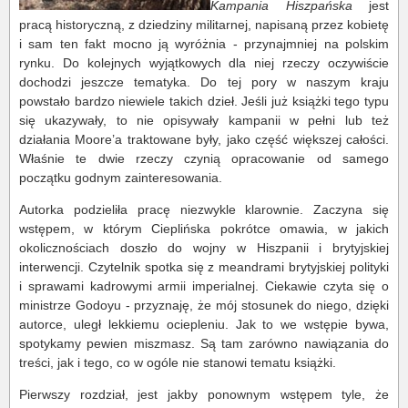
Kampania Hiszpańska
jest
pracą historyczną, z dziedziny militarnej, napisaną przez kobietę
i sam ten fakt mocno ją wyróżnia - przynajmniej na polskim
rynku. Do kolejnych wyjątkowych dla niej rzeczy oczywiście
dochodzi jeszcze tematyka. Do tej pory w naszym kraju
powstało bardzo niewiele takich dzieł. Jeśli już książki tego typu
się ukazywały, to nie opisywały kampanii w pełni lub też
działania Moore’a traktowane były, jako część większej całości.
Właśnie te dwie rzeczy czynią opracowanie od samego
początku godnym zainteresowania.
Autorka podzieliła pracę niezwykle klarownie. Zaczyna się
wstępem, w którym Cieplińska pokrótce omawia, w jakich
okolicznościach doszło do wojny w Hiszpanii i brytyjskiej
interwencji. Czytelnik spotka się z meandrami brytyjskiej polityki
i sprawami kadrowymi armii imperialnej. Ciekawie czyta się o
ministrze Godoyu - przyznaję, że mój stosunek do niego, dzięki
autorce, uległ lekkiemu ociepleniu. Jak to we wstępie bywa,
spotykamy pewien miszmasz. Są tam zarówno nawiązania do
treści, jak i tego, co w ogóle nie stanowi tematu książki.
Pierwszy rozdział, jest jakby ponownym wstępem tyle, że