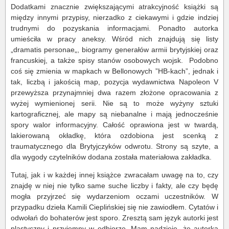
Dodatkami znacznie zwiększającymi atrakcyjność książki są
między innymi przypisy, nierzadko z ciekawymi i gdzie indziej
trudnymi do pozyskania informacjami. Ponadto autorka
umieściła w pracy aneksy. Wśród nich znajdują się listy
„dramatis personae„, biogramy generałów armii brytyjskiej oraz
francuskiej, a także spisy stanów osobowych wojsk. Podobno
coś się zmienia w mapkach w Bellonowych ”HB-kach”, jednak i
tak, liczbą i jakością map, pozycja wydawnictwa Napoleon V
przewyższa przynajmniej dwa razem złożone opracowania z
wyżej wymienionej serii. Nie są to może wyżyny sztuki
kartograficznej, ale mapy są niebanalne i mają jednocześnie
spory walor informacyjny. Całość oprawiona jest w twardą,
lakierowaną okładkę, która ozdobiona jest scenką z
traumatycznego dla Brytyjczyków odwrotu. Strony są szyte, a
dla wygody czytelników dodana została materiałowa zakładka.
Tutaj, jak i w każdej innej książce zwracałam uwagę na to, czy
znajdę w niej nie tylko same suche liczby i fakty, ale czy będę
mogła przyjrzeć się wydarzeniom oczami uczestników. W
przypadku dzieła Kamili Cieplińskiej się nie zawiodłem. Cytatów i
odwołań do bohaterów jest sporo. Zresztą sam język autorki jest
plastyczny i przyjemny w odbiorze. Mam nadzieję, że autorka