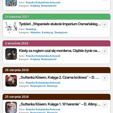
Autor:
Klaudia Kobylańska-Antoszek
Kategorie:
Artykuły
,
Nowożytność
24 kwietnia 2017
Tydzień „Wspaniałe stulecie Imperium Osmańskiego” - do wygrania: „Matka sułtanów”
Autor:
Redakcja
Kategorie:
Aktualne
,
Konkursy
,
Tematyczne
3 września 2016
Kiedy za rogiem czai się morderca. Ciężkie życie następców tronu
Autor:
Klaudia Kobylańska-Antoszek
Kategorie:
Artykuły
,
Nowożytność
26 sierpnia 2016
„Sułtanka Kösem. Księga 2. Czarna królowa” – D. Altınyeleklioğlu – recenzja
Autor:
Klaudia Kobylańska-Antoszek
Kategorie:
Nowożytność
,
Recenzje
25 sierpnia 2016
„Sułtanka Kösem. Księga 1. W haremie” – D. Altınyeleklioğlu – recenzja
Autor:
Klaudia Kobylańska-Antoszek
Kategorie:
Nowożytność
,
Recenzje