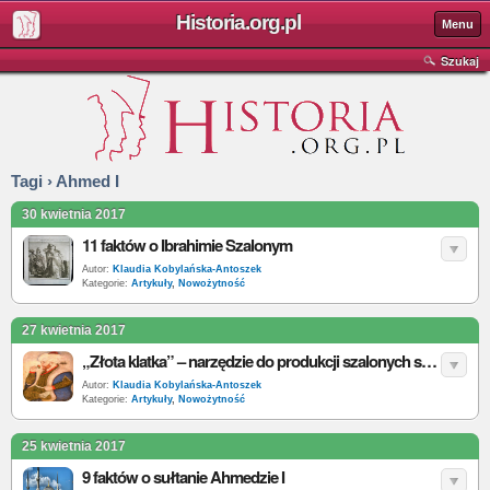
Historia.org.pl
Menu
Szukaj
Tagi › Ahmed I
30 kwietnia 2017
11 faktów o Ibrahimie Szalonym
Autor:
Klaudia Kobylańska-Antoszek
Kategorie:
Artykuły
,
Nowożytność
27 kwietnia 2017
„Złota klatka” – narzędzie do produkcji szalonych sułtanów
Autor:
Klaudia Kobylańska-Antoszek
Kategorie:
Artykuły
,
Nowożytność
25 kwietnia 2017
9 faktów o sułtanie Ahmedzie I