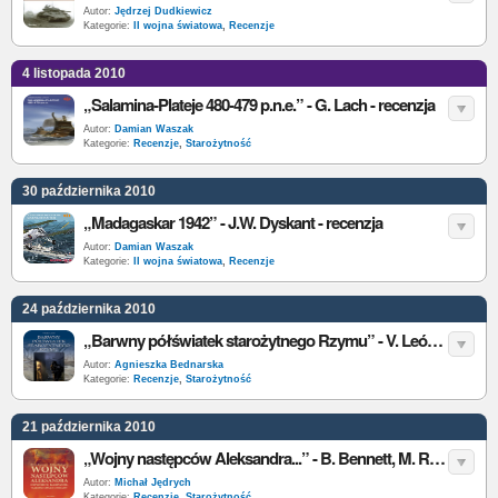
Autor:
Jędrzej Dudkiewicz
Kategorie:
II wojna światowa
,
Recenzje
4 listopada 2010
„Salamina-Plateje 480-479 p.n.e.” - G. Lach - recenzja
Autor:
Damian Waszak
Kategorie:
Recenzje
,
Starożytność
30 października 2010
„Madagaskar 1942” - J.W. Dyskant - recenzja
Autor:
Damian Waszak
Kategorie:
II wojna światowa
,
Recenzje
24 października 2010
„Barwny półświatek starożytnego Rzymu” - V. León - recenzja
Autor:
Agnieszka Bednarska
Kategorie:
Recenzje
,
Starożytność
21 października 2010
„Wojny następców Aleksandra...” - B. Bennett, M. Roberts - recenzja
Autor:
Michał Jędrych
Kategorie:
Recenzje
,
Starożytność