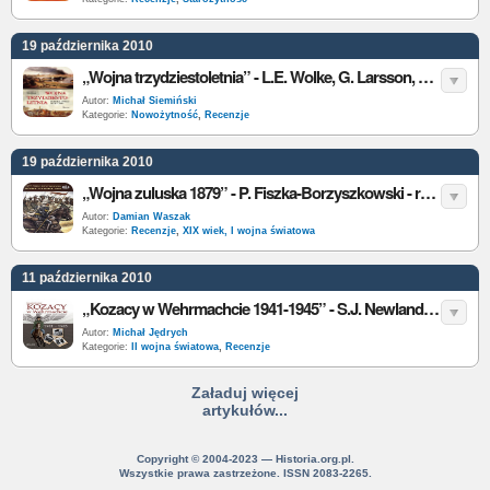
19 października 2010
„Wojna trzydziestoletnia” - L.E. Wolke, G. Larsson, N.E. Villstrand - recenzja
Autor:
Michał Siemiński
Kategorie:
Nowożytność
,
Recenzje
19 października 2010
„Wojna zuluska 1879” - P. Fiszka-Borzyszkowski - recenzja
Autor:
Damian Waszak
Kategorie:
Recenzje
,
XIX wiek, I wojna światowa
11 października 2010
„Kozacy w Wehrmachcie 1941-1945” - S.J. Newland - recenzja
Autor:
Michał Jędrych
Kategorie:
II wojna światowa
,
Recenzje
Załaduj więcej
artykułów...
Copyright © 2004-2023 — Historia.org.pl.
Wszystkie prawa zastrzeżone. ISSN 2083-2265.