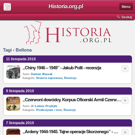
Historia.org.pl
Menu
Szukaj
Tagi › Bellona
11 listopada 2010
„Chiny 1946 – 1949” - Jakub Polit - recenzja
Autor:
Damian Waszak
Kategorie:
Historia najnowsza
,
Recenzje
9 listopada 2010
„Czerwoni dowódcy. Korpus Oficerski Armii Czerwonej” - R.R. Reese - recenzja
Autor:
dr Łukasz Przybyło
Kategorie:
Przekrojowe i inne
,
Recenzje
7 listopada 2010
„Ardeny 1944-1945. Tajne operacje Skorzenego” - M. Schadewitz - recenzja