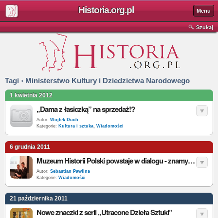
Historia.org.pl
Menu
Szukaj
Tagi › Ministerstwo Kultury i Dziedzictwa Narodowego
1 kwietnia 2012
„Dama z łasiczką” na sprzedaż!?
Autor:
Wojtek Duch
Kategorie:
Kultura i sztuka
,
Wiadomości
6 grudnia 2011
Muzeum Historii Polski powstaje w dialogu - znamy projekt plastyczno-przestrzenny MHP!
Autor:
Sebastian Pawlina
Kategorie:
Wiadomości
21 października 2011
Nowe znaczki z serii „Utracone Dzieła Sztuki”