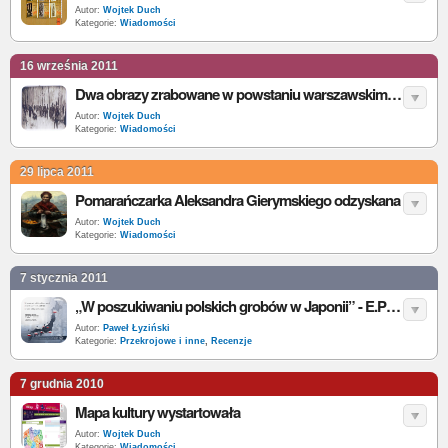
Autor:
Wojtek Duch
Kategorie:
Wiadomości
16 września 2011
Dwa obrazy zrabowane w powstaniu warszawskim wrócą do Polski!
Autor:
Wojtek Duch
Kategorie:
Wiadomości
29 lipca 2011
Pomarańczarka Aleksandra Gierymskiego odzyskana
Autor:
Wojtek Duch
Kategorie:
Wiadomości
7 stycznia 2011
„W poszukiwaniu polskich grobów w Japonii” - E.Pałasz-Rutkowska (red.) - recenzja
Autor:
Paweł Łyziński
Kategorie:
Przekrojowe i inne
,
Recenzje
7 grudnia 2010
Mapa kultury wystartowała
Autor:
Wojtek Duch
Kategorie:
Wiadomości