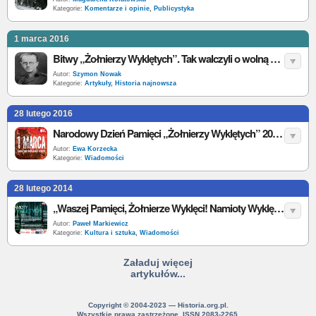
Kategorie:
Komentarze i opinie
,
Publicystyka
1 marca 2016
Bitwy „Żołnierzy Wyklętych”. Tak walczyli o wolną Polskę
Autor:
Szymon Nowak
Kategorie:
Artykuły
,
Historia najnowsza
28 lutego 2016
Narodowy Dzień Pamięci „Żołnierzy Wyklętych” 2016. Zobacz program IPN
Autor:
Ewa Korzecka
Kategorie:
Wiadomości
28 lutego 2014
„Waszej Pamięci, Żołnierze Wyklęci! Namioty Wyklętych„ Narodowy Dzień Pamięci ”Żołnierzy Wyklętych”
Autor:
Paweł Markiewicz
Kategorie:
Kultura i sztuka
,
Wiadomości
Załaduj więcej
artykułów...
Copyright © 2004-2023 — Historia.org.pl.
Wszystkie prawa zastrzeżone. ISSN 2083-2265.