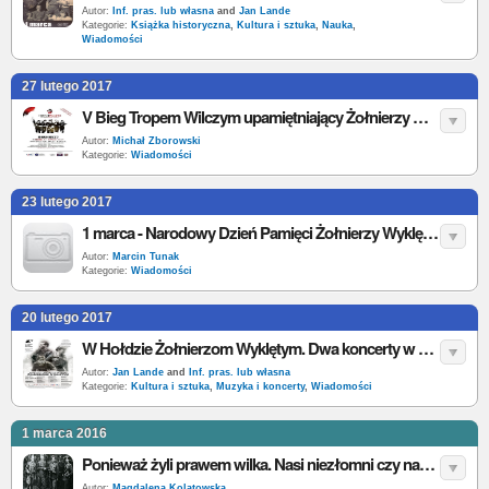
Autor:
Inf. pras. lub własna
and
Jan Lande
Kategorie:
Książka historyczna
,
Kultura i sztuka
,
Nauka
,
Wiadomości
27 lutego 2017
V Bieg Tropem Wilczym upamiętniający Żołnierzy Wyklętych za nami
Autor:
Michał Zborowski
Kategorie:
Wiadomości
23 lutego 2017
1 marca - Narodowy Dzień Pamięci Żołnierzy Wyklętych. Sprawdź jak będzie obchodzony w Twoim mieście
Autor:
Marcin Tunak
Kategorie:
Wiadomości
20 lutego 2017
W Hołdzie Żołnierzom Wyklętym. Dwa koncerty w Krakowie
Autor:
Jan Lande
and
Inf. pras. lub własna
Kategorie:
Kultura i sztuka
,
Muzyka i koncerty
,
Wiadomości
1 marca 2016
Ponieważ żyli prawem wilka. Nasi niezłomni czy nasi bandyci?
Autor:
Magdalena Kolatowska