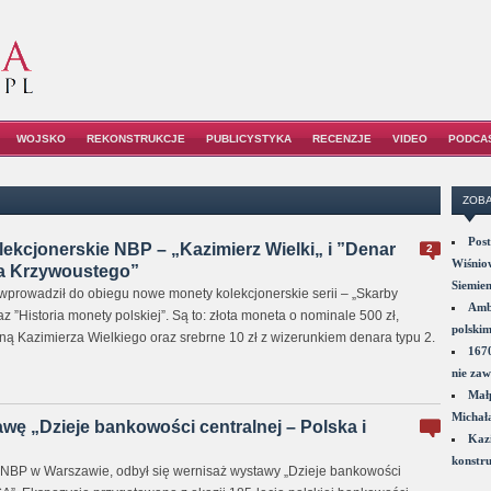
WOJSKO
REKONSTRUKCJE
PUBLICYSTYKA
RECENZJE
VIDEO
PODCA
ZOBA
Post
kcjonerskie NBP – „Kazimierz Wielki„ i ”Denar
2
Wiśniow
wa Krzywoustego”
Siemie
prowadził do obiegu nowe monety kolekcjonerskie serii – „Skarby
Amba
 ”Historia monety pol­skiej”. Są to: złota moneta o nominale 500 zł,
polskim
ną Kazi­mierza Wielkiego oraz srebrne 10 zł z wizerunkiem denara typu 2.
1670
nie zaw
Małp
Michał
ę „Dzieje bankowości centralnej – Polska i
Kazi
konstru
e NBP w Warszawie, odbył się wernisaż wystawy „Dzieje bankowości