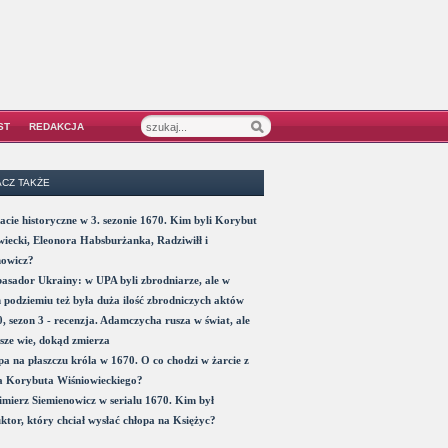
ST
REDAKCJA
CZ TAKŻE
acie historyczne w 3. sezonie 1670. Kim byli Korybut
iecki, Eleonora Habsburżanka, Radziwiłł i
nowicz?
sador Ukrainy: w UPA byli zbrodniarze, ale w
 podziemiu też była duża ilość zbrodniczych aktów
, sezon 3 - recenzja. Adamczycha rusza w świat, ale
sze wie, dokąd zmierza
a na płaszczu króla w 1670. O co chodzi w żarcie z
a Korybuta Wiśniowieckiego?
mierz Siemienowicz w serialu 1670. Kim był
ktor, który chciał wysłać chłopa na Księżyc?