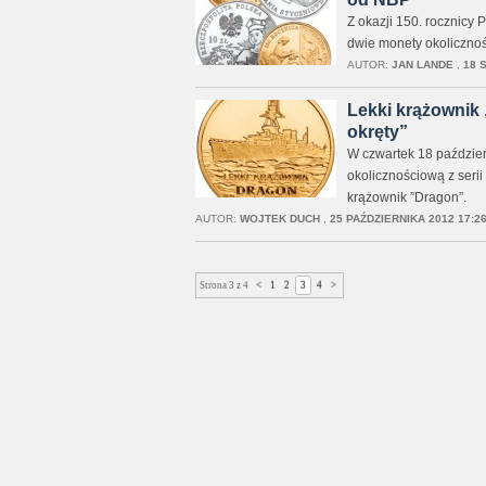
Z okazji 150. rocznicy
dwie monety okolicznoś
AUTOR:
JAN LANDE
,
18 
Lekki krążownik 
okręty”
W czwartek 18 paździe
okolicznościową z serii 
krążownik ”Dragon”.
AUTOR:
WOJTEK DUCH
,
25 PAŹDZIERNIKA 2012 17:2
Strona 3 z 4
<
1
2
3
4
>