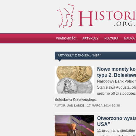
WIADOMOŚCI
ARTYKUŁY
KULTURA
NAUKA
ARTYKUŁY Z TAGIEM:: "NBP"
Nowe monety kole
typu 2. Bolesła
Narodowy Bank Polski w
Stanisława Augusta„ oraz
srebrne 50 zł z podobiz
Bolesława Krzywoustego.
AUTOR:
JAN LANDE
,
17 MARCA 2014 20:38
Otworzono wystaw
USA”
11 grudnia, w siedzibi