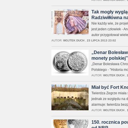
Tak mogły wygląd
Radziwiłłówna na
Nie każdy wie, że proj
jest jeden człowiek - A
autor przygotował wiele
AUTOR:
WOJTEK DUCH
,
23 LIPCA 2013 23:02
„Denar Bolesława
monety polskiej”
„Denar Bolesława Chro
Polskiego - ”Historia m
AUTOR:
WOJTEK DUCH
,
Miał być Fort Kno
Twierdza Zegrze miała s
jednak ze względu na d
alarmuje: twierdza bezp
AUTOR:
WOJTEK DUCH
,
150. rocznica po
od NBP