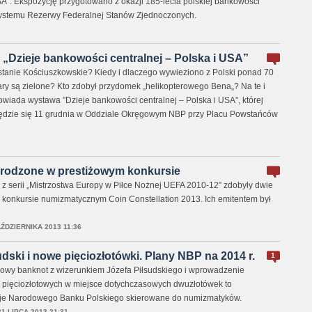
SA”. Ekspozycję przygotowano z okazji 185-lecia polskiej bankowości
 Systemu Rezerwy Federalnej Stanów Zjednoczonych.
„Dzieje bankowości centralnej – Polska i USA”
tanie Kościuszkowskie? Kiedy i dlaczego wywieziono z Polski ponad 70
lary są zielone? Kto zdobył przydomek „helikopterowego Bena„? Na te i
owiada wystawa ”Dzieje bankowości centralnej – Polska i USA”, której
będzie się 11 grudnia w Oddziale Okręgowym NBP przy Placu Powstańców
rodzone w prestiżowym konkursie
 z serii „Mistrzostwa Europy w Piłce Nożnej UEFA 2010-12” zdobyły dwie
konkursie numizmatycznym Coin Constellation 2013. Ich emitentem był
AŹDZIERNIKA 2013 11:36
dski i nowe pięciozłotówki. Plany NBP na 2014 r.
1
rowy banknot z wizerunkiem Józefa Piłsudskiego i wprowadzenie
 pięciozłotowych w miejsce dotychczasowych dwuzłotówek to
je Narodowego Banku Polskiego skierowane do numizmatyków.
31 LIPCA 2013 21:31