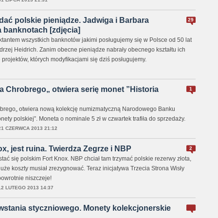
ać polskie pieniądze. Jadwiga i Barbara
29
 banknotach [zdjęcia]
ektantem wszystkich banknotów jakimi posługujemy się w Polsce od 50 lat
ndrzej Heidrich. Zanim obecne pieniądze nabrały obecnego kształtu ich
 projektów, których modyfikacjami się dziś posługujemy.
 Chrobrego„ otwiera serię monet ”Historia
1
brego„ otwiera nową kolekcję numizmatyczną Narodowego Banku
onety polskiej”. Moneta o nominale 5 zł w czwartek trafiła do sprzedaży.
21 CZERWCA 2013 21:12
x, jest ruina. Twierdza Zegrze i NBP
2
tać się polskim Fort Knox. NBP chciał tam trzymać polskie rezerwy złota,
uże koszty musiał zrezygnować. Teraz inicjatywa Trzecia Strona Wisły
owrotnie niszczeje!
12 LUTEGO 2013 14:37
wstania styczniowego. Monety kolekcjonerskie