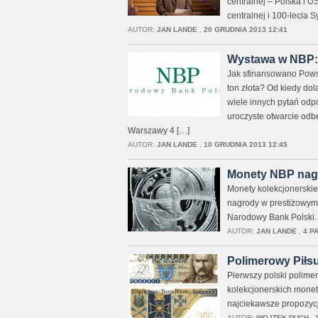
centralnej – Polska i U
centralnej i 100-lecia
AUTOR:
JAN LANDE
,
20 GRUDNIA 2013 12:41
Wystawa w NBP: 
Jak sfinansowano Pows
ton złota? Od kiedy do
wiele innych pytań odp
uroczyste otwarcie od
Warszawy 4 […]
AUTOR:
JAN LANDE
,
10 GRUDNIA 2013 12:45
Monety NBP nag
Monety kolekcjonerskie
nagrody w prestiżowym 
Narodowy Bank Polski.
AUTOR:
JAN LANDE
,
4 P
Polimerowy Piłsu
Pierwszy polski polime
kolekcjonerskich monet
najciekawsze propozyc
AUTOR:
WOJTEK DUCH
,