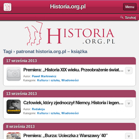
Historia.org.pl
Menu
Szukaj
Tagi › patronat historia.org.pl – książka
17 września 2013
Premiera: „Historia XIX wieku. Przeobrażenie świata”, J. Osterhammel
Autor:
Paweł Markiewicz
Kategorie:
Kultura i sztuka
,
Wiadomości
13 września 2013
Człowiek, który zjednoczył Niemcy. Historia i legenda Żelaznego Kanclerza
Autor:
Redakcja
Kategorie:
Kultura i sztuka
,
Wiadomości
8 września 2013
Premiera: „Burza: Ucieczka z Warszawy ’40”