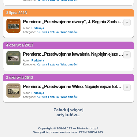
3 lipca 2013
Premiera: „Przedwojenne dwory”, J. Reginia-Zacharski
Autor:
Redakcja
Kategorie:
Kultura i sztuka
,
Wiadomości
4 czerwca 2013
Premiera: „Przedwojenna kawaleria. Najpiękniejsze fotografie”, D. Kosiński
Autor:
Redakcja
Kategorie:
Kultura i sztuka
,
Wiadomości
3 czerwca 2013
Premiera: „Przedwojenne Wilno. Najpiękniejsze fotografie”, J.B. Kucharska
Autor:
Redakcja
Kategorie:
Kultura i sztuka
,
Wiadomości
Załaduj więcej
artykułów...
Copyright © 2004-2023 — Historia.org.pl.
Wszystkie prawa zastrzeżone. ISSN 2083-2265.