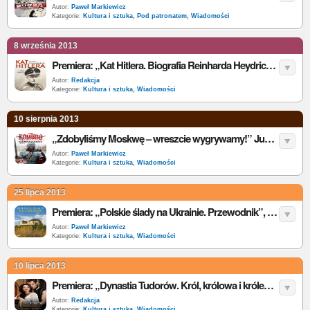
Autor:
Paweł Markiewicz
Kategorie:
Kultura i sztuka
,
Pod patronatem
,
Wiadomości
8 września 2013
Premiera: „Kat Hitlera. Biografia Reinharda Heydricha”, R. Gerwarth. Przerażał nawet nazistów
Autor:
Redakcja
Kategorie:
Kultura i sztuka
,
Wiadomości
10 sierpnia 2013
„Zdobyliśmy Moskwę – wreszcie wygrywamy!” Już 13 września premiera czwartego tomu powieści Jacka Komudy „Samozwaniec” [patronat]
Autor:
Paweł Markiewicz
Kategorie:
Kultura i sztuka
,
Wiadomości
25 lipca 2013
Premiera: „Polskie ślady na Ukrainie. Przewodnik”, M. i M. Osip-Pokrywka [patronat]
Autor:
Paweł Markiewicz
Kategorie:
Kultura i sztuka
,
Wiadomości
10 lipca 2013
Premiera: „Dynastia Tudorów. Król, królowa i królewska faworyta”, A. Gracie/M. Hirst
Autor:
Redakcja
Kategorie:
Kultura i sztuka
,
Wiadomości