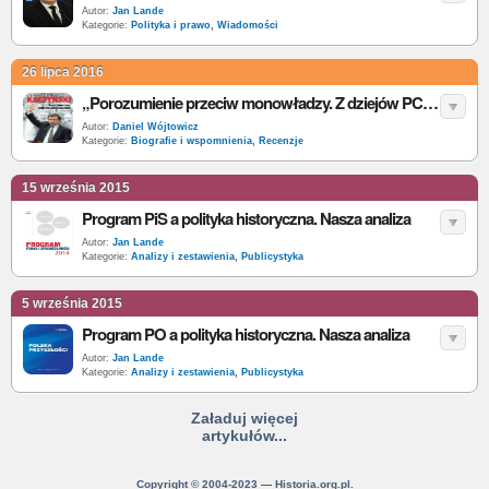
Autor:
Jan Lande
Kategorie:
Polityka i prawo
,
Wiadomości
26 lipca 2016
„Porozumienie przeciw monowładzy. Z dziejów PC” – J. Kaczyński – recenzja
Autor:
Daniel Wójtowicz
Kategorie:
Biografie i wspomnienia
,
Recenzje
15 września 2015
Program PiS a polityka historyczna. Nasza analiza
Autor:
Jan Lande
Kategorie:
Analizy i zestawienia
,
Publicystyka
5 września 2015
Program PO a polityka historyczna. Nasza analiza
Autor:
Jan Lande
Kategorie:
Analizy i zestawienia
,
Publicystyka
Załaduj więcej
artykułów...
Copyright © 2004-2023 — Historia.org.pl.