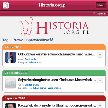
Historia.org.pl
Menu
Szukaj
Tagi › Prawo i Sprawiedliwość
2 lipca 2017
Odbudowa kazimierzowskich zamków i sieć muzeów niepodległości. Prezes PiS o historii
Autor:
Jan Lande
Kategorie:
Wiadomości
21 kwietnia 2017
Sejm niejednogłośnie uczcił Tadeusza Mazowieckiego
Autor:
Wojtek Duch
Kategorie:
Polityka i prawo
,
Wiadomości
4 grudnia 2016
Kaczyński do prezydenta Ukrainy: „odcięcie się od zbrodni UPA warunkiem zbliżenia z Polską”