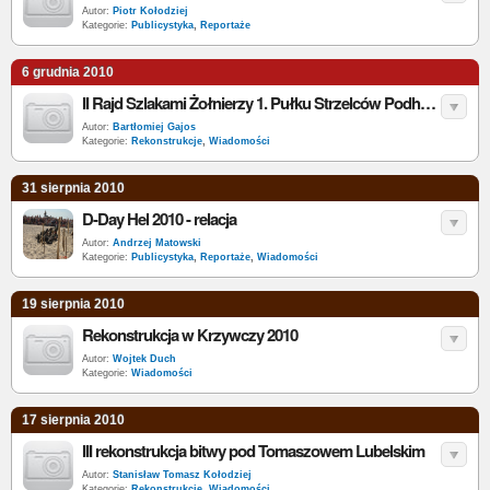
Autor:
Piotr Kołodziej
Kategorie:
Publicystyka
,
Reportaże
6 grudnia 2010
II Rajd Szlakami Żołnierzy 1. Pułku Strzelców Podhalańskich AK
Autor:
Bartłomiej Gajos
Kategorie:
Rekonstrukcje
,
Wiadomości
31 sierpnia 2010
D-Day Hel 2010 - relacja
Autor:
Andrzej Matowski
Kategorie:
Publicystyka
,
Reportaże
,
Wiadomości
19 sierpnia 2010
Rekonstrukcja w Krzywczy 2010
Autor:
Wojtek Duch
Kategorie:
Wiadomości
17 sierpnia 2010
III rekonstrukcja bitwy pod Tomaszowem Lubelskim
Autor:
Stanisław Tomasz Kołodziej
Kategorie:
Rekonstrukcje
,
Wiadomości