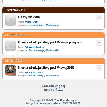
9 sierpnia 2010
D-Day Hel 2010
Autor:
Wojtek Duch
Kategorie:
Rekonstrukcje
,
Wiadomości
22 lipca 2010
III rekonstrukcja bitwy pod Mławą - program
Autor:
Sebastian Pawlina
Kategorie:
Rekonstrukcje
,
Wiadomości
22 lipca 2010
III rekonstrukcja bitwy pod Mławą 2010
Autor:
Sebastian Pawlina
Kategorie:
Rekonstrukcje
,
Wiadomości
Załaduj więcej
artykułów...
Copyright © 2004-2023 — Historia.org.pl.
Wszystkie prawa zastrzeżone. ISSN 2083-2265.